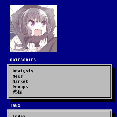
CATEGORIES
Analysis
News
Market
Devops
教程
TAGS
Index