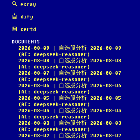
🔍 exray
🤖 dify
💾 certd
DOCUMENTS
2026-08-09 | 自选股分析 2026-08-09
(AI: deepseek-reasoner)
2026-08-08 | 自选股分析 2026-08-08
(AI: deepseek-reasoner)
2026-08-07 | 自选股分析 2026-08-07
(AI: deepseek-reasoner)
2026-08-06 | 自选股分析 2026-08-06
(AI: deepseek-reasoner)
2026-08-05 | 自选股分析 2026-08-05
(AI: deepseek-reasoner)
2026-08-04 | 自选股分析 2026-08-04
(AI: deepseek-reasoner)
2026-08-03 | 自选股分析 2026-08-03
(AI: deepseek-reasoner)
2026-08-02 | 自选股分析 2026-08-02