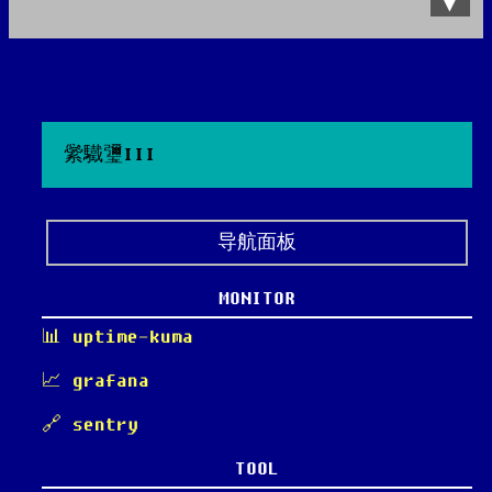
Data Product
All posts
Search Site
繠驖瓕III
导航面板
MONITOR
📊 uptime-kuma
📈 grafana
🔗 sentry
TOOL