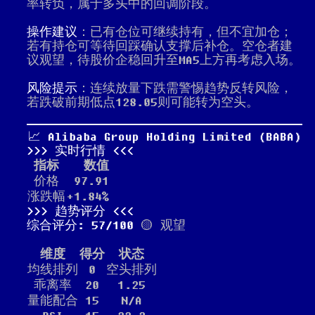
率转负，属于多头中的回调阶段。
操作建议
：已有仓位可继续持有，但不宜加仓；
若有持仓可等待回踩确认支撑后补仓。空仓者建
议观望，待股价企稳回升至MA5上方再考虑入场。
风险提示
：连续放量下跌需警惕趋势反转风险，
若跌破前期低点128.05则可能转为空头。
📈 Alibaba Group Holding Limited (BABA)
实时行情
指标
数值
价格
97.91
涨跌幅
+1.84%
趋势评分
综合评分: 57/100
🟡 观望
维度
得分
状态
均线排列
0
空头排列
乖离率
20
1.25
量能配合
15
N/A