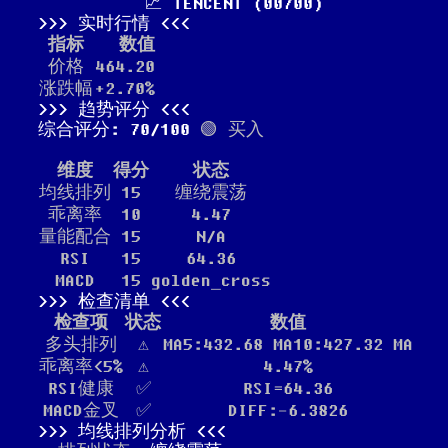
📈 TENCENT (00700)
实时行情
指标
数值
价格
464.20
涨跌幅
+2.70%
趋势评分
综合评分: 70/100
🟢 买入
维度
得分
状态
均线排列
15
缠绕震荡
乖离率
10
4.47
量能配合
15
N/A
RSI
15
64.36
MACD
15
golden_cross
检查清单
检查项
状态
数值
多头排列
⚠️
MA5:432.68 MA10:427.32 MA
乖离率<5%
⚠️
4.47%
RSI健康
✅
RSI=64.36
MACD金叉
✅
DIFF:-6.3826
均线排列分析