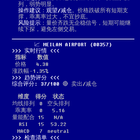
列，弱势明显。
操作建议
：
观望/减仓
。价格跌破所有短期支
撑，乖离率过大，不宜抄底。
风险提示
：量价齐跌无企稳信号，短期可能继
续下探，避免左侧交易。
📈 MEILAN AIRPORT (00357)
实时行情
指标
数值
价格
4.38
涨跌幅
-1.35%
趋势评分
综合评分: 37/100
🔴 卖出/减仓
维度
得分
状态
均线排列
0
空头排列
乖离率
0
5.16
量能配合
15
N/A
RSI
15
53.22
MACD
7
neutral
检查清单