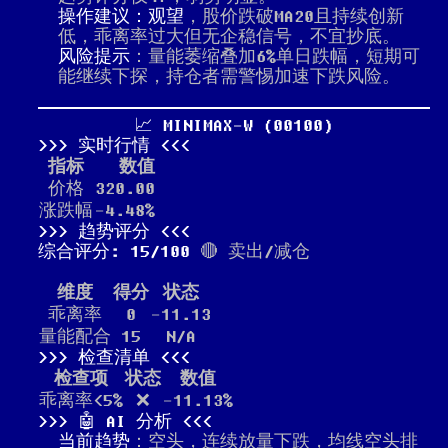
操作建议：观望
，股价跌破MA20且持续创新
低，乖离率过大但无企稳信号，不宜抄底。
风险提示
：量能萎缩叠加6%单日跌幅，短期可
能继续下探，持仓者需警惕加速下跌风险。
📈 MINIMAX-W (00100)
实时行情
指标
数值
价格
320.00
涨跌幅
-4.48%
趋势评分
综合评分: 15/100
🔴 卖出/减仓
维度
得分
状态
乖离率
0
-11.13
量能配合
15
N/A
检查清单
检查项
状态
数值
乖离率<5%
❌
-11.13%
🤖 AI 分析
当前趋势
：空头，连续放量下跌，均线空头排