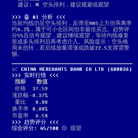
建议: ❌ 空头排列，建议规避或观望
🤖 AI 分析
当前均线仍呈空头排列，反弹至MA5上方但乖离率
约4.2%，属于可小仓区间但非最佳买点。趋势评
分55且信号观望，建议继续观望，等待均线修复
形成多头排列后再考虑介入。风险提示：空头格
局未扭转，若后续放量滞涨或跌破22.5支撑需警
惕。
📈 CHINA MERCHANTS BANK CO LTD (600036)
实时行情
指标
数值
价格
37.59
涨跌幅
-0.37%
量比
0.00
换手率
0.00%
市盈率
6.58
趋势评分
综合评分: 45/100
🟡 观望