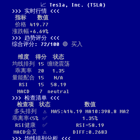
📈 Tesla, Inc. (TSLA)
实时行情
指标
数值
价格
419.77
涨跌幅
+6.69%
趋势评分
综合评分: 72/100
🟢 买入
维度
得分
状态
均线排列
15
缠绕震荡
乖离率
20
1.35
量能配合
15
N/A
RSI
15
58.19
MACD
7
neutral
检查清单
检查项
状态
数值
多头排列
⚠️
MA5:414.19 MA10:398.8 MA2
乖离率<5%
✅
1.35%
RSI健康
✅
RSI=58.19
MACD金叉
⚠️
DIFF:0.2683
均线排列分析