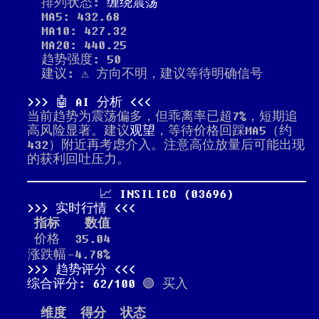
排列状态:
缠绕震荡
MA5: 432.68
MA10: 427.32
MA20: 440.25
趋势强度: 50
建议: ⚠️ 方向不明，建议等待明确信号
🤖 AI 分析
当前趋势为震荡偏多，但乖离率已超7%，短期追
高风险显著。建议
观望
，等待价格回踩MA5（约
432）附近再考虑介入。注意高位放量后可能出现
的获利回吐压力。
📈 INSILICO (03696)
实时行情
指标
数值
价格
35.04
涨跌幅
-4.78%
趋势评分
综合评分: 62/100
🟢 买入
维度
得分
状态