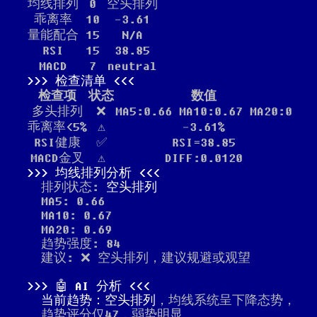
均线排列
0
空头排列
乖离率
10
-3.61
量能配合
15
N/A
RSI
15
38.85
MACD
7
neutral
检查清单
检查项
状态
数值
多头排列
❌
MA5:0.66 MA10:0.67 MA20:0
乖离率<5%
⚠️
-3.61%
RSI健康
✅
RSI=38.85
MACD金叉
⚠️
DIFF:0.0120
均线排列分析
排列状态:
空头排列
MA5: 0.66
MA10: 0.67
MA20: 0.69
趋势强度: 84
建议: ❌ 空头排列，建议规避或观望
🤖 AI 分析
当前趋势：空头排列
，均线系统呈下降态势，
趋势评分仅47，弱势明显。