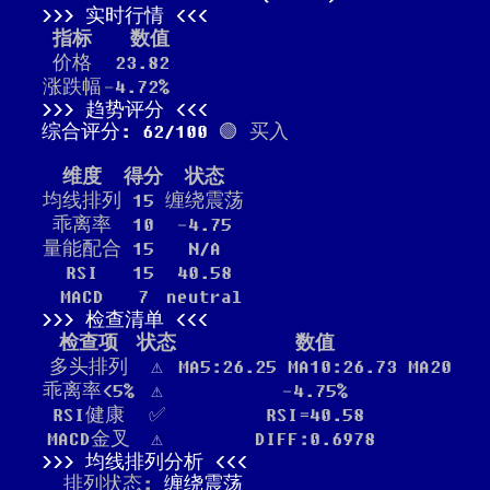
实时行情
指标
数值
价格
23.82
涨跌幅
-4.72%
趋势评分
综合评分: 62/100
🟢 买入
维度
得分
状态
均线排列
15
缠绕震荡
乖离率
10
-4.75
量能配合
15
N/A
RSI
15
40.58
MACD
7
neutral
检查清单
检查项
状态
数值
多头排列
⚠️
MA5:26.25 MA10:26.73 MA20
乖离率<5%
⚠️
-4.75%
RSI健康
✅
RSI=40.58
MACD金叉
⚠️
DIFF:0.6978
均线排列分析
排列状态:
缠绕震荡