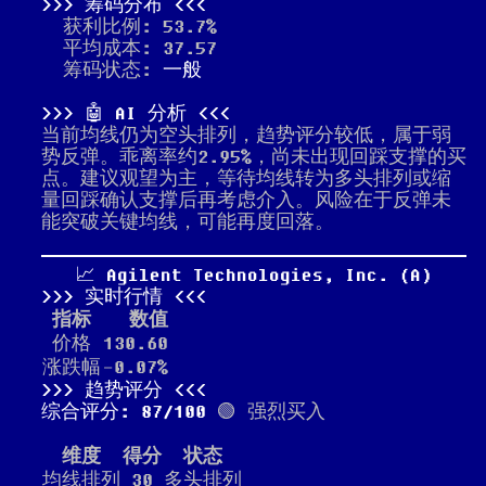
筹码分布
获利比例: 53.7%
平均成本: 37.57
筹码状态:
一般
🤖 AI 分析
当前均线仍为空头排列，趋势评分较低，属于弱
势反弹。乖离率约2.95%，尚未出现回踩支撑的买
点。建议观望为主，等待均线转为多头排列或缩
量回踩确认支撑后再考虑介入。风险在于反弹未
能突破关键均线，可能再度回落。
📈 Agilent Technologies, Inc. (A)
实时行情
指标
数值
价格
130.60
涨跌幅
-0.07%
趋势评分
综合评分: 87/100
🟢 强烈买入
维度
得分
状态
均线排列
30
多头排列