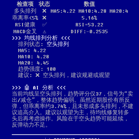
检查项
状态
数值
多头排列
❌
MA5:4.22 MA10:4.28 MA20:4
乖离率<5%
❌
5.16%
RSI健康
✅
RSI=53.22
MACD金叉
⚠️
DIFF:-0.2535
均线排列分析
排列状态:
空头排列
MA5: 4.22
MA10: 4.28
MA20: 4.45
趋势强度: 100
建议: ❌ 空头排列，建议规避或观望
🤖 AI 分析
当前均线呈空头排列，趋势评分仅37，信号为“卖
出/减仓”，整体趋势偏弱。虽然近期股价有所反
弹，但乖离率约3.74%，且未形成多头排列，不建
议追高介入。建议以观望为主，待均线修复转多
头后再考虑操作。风险在于空头趋势可能延续，
反弹动力不足。