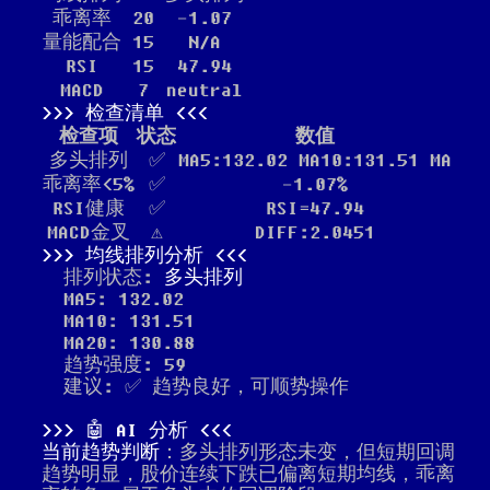
乖离率
20
-1.07
量能配合
15
N/A
RSI
15
47.94
MACD
7
neutral
检查清单
检查项
状态
数值
多头排列
✅
MA5:132.02 MA10:131.51 MA
乖离率<5%
✅
-1.07%
RSI健康
✅
RSI=47.94
MACD金叉
⚠️
DIFF:2.0451
均线排列分析
排列状态:
多头排列
MA5: 132.02
MA10: 131.51
MA20: 130.88
趋势强度: 59
建议: ✅ 趋势良好，可顺势操作
🤖 AI 分析
当前趋势判断
：多头排列形态未变，但短期回调
趋势明显，股价连续下跌已偏离短期均线，乖离