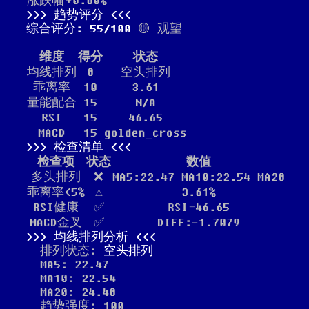
涨跌幅
+0.60%
趋势评分
综合评分: 55/100
🟡 观望
维度
得分
状态
均线排列
0
空头排列
乖离率
10
3.61
量能配合
15
N/A
RSI
15
46.65
MACD
15
golden_cross
检查清单
检查项
状态
数值
多头排列
❌
MA5:22.47 MA10:22.54 MA20
乖离率<5%
⚠️
3.61%
RSI健康
✅
RSI=46.65
MACD金叉
✅
DIFF:-1.7079
均线排列分析
排列状态:
空头排列
MA5: 22.47
MA10: 22.54
MA20: 24.40
趋势强度: 100