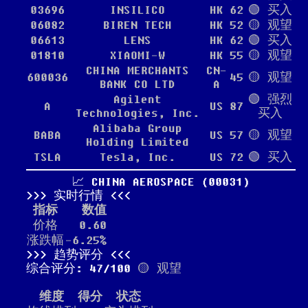
03696
INSILICO
HK
62
🟢 买入
06082
BIREN TECH
HK
52
🟡 观望
06613
LENS
HK
62
🟢 买入
01810
XIAOMI-W
HK
55
🟡 观望
CHINA MERCHANTS
CN-
600036
45
🟡 观望
BANK CO LTD
A
Agilent
🟢 强烈
A
US
87
Technologies, Inc.
买入
Alibaba Group
BABA
US
57
🟡 观望
Holding Limited
TSLA
Tesla, Inc.
US
72
🟢 买入
📈 CHINA AEROSPACE (00031)
实时行情
指标
数值
价格
0.60
涨跌幅
-6.25%
趋势评分
综合评分: 47/100
🟡 观望
维度
得分
状态