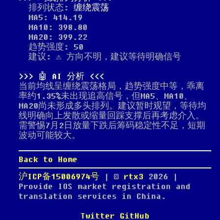
排列状态:
缠绕震荡
MA5: 414.19
MA10: 398.80
MA20: 399.22
趋势强度: 50
建议: ⚠️ 方向不明，建议等待明确信号
🤖 AI 分析
当前均线呈缠绕震荡格局，趋势强度中等，乖离
率约1.35%未出现追高信号，但MA5、MA10、
MA20尚未形成多头排列。建议暂时观望，等待均
线明确向上发散或缩量回踩支撑后再考虑介入。
需警惕7月2日放量下跌后筹码稳定性不足，短期
波动可能较大。
Back to Home
沪ICP备15006974号
| ©
rtx3
2026
|
Provide IOS market registration and
translation services in China.
Twitter
GitHub