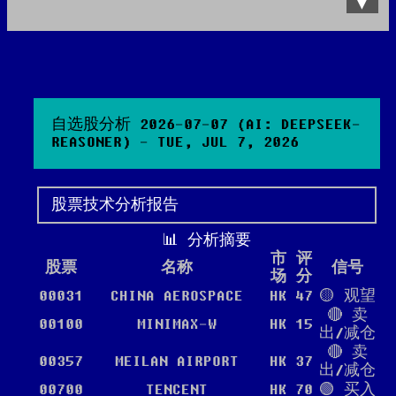
Data Product
All posts
Search Site
自选股分析 2026-07-07 (AI: DEEPSEEK-
REASONER) - TUE, JUL 7, 2026
股票技术分析报告
📊 分析摘要
市
评
股票
名称
信号
场
分
00031
CHINA AEROSPACE
HK
47
🟡 观望
🔴 卖
00100
MINIMAX-W
HK
15
出/减仓
🔴 卖
00357
MEILAN AIRPORT
HK
37
出/减仓
00700
TENCENT
HK
70
🟢 买入