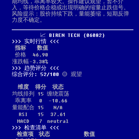
期均线，乖离率较大。操作建议观望，暂不介
入，等待价格企稳或出现明确的缩量止跌信号。
风险提示：股价持续下跌，量能萎缩，短期反弹
力度不确定。
📈 BIREN TECH (06082)
实时行情
指标
数值
价格
46.90
涨跌幅
-3.38%
趋势评分
综合评分: 52/100
🟡 观望
维度
得分
状态
均线排列
15
缠绕震荡
乖离率
0
-10.66
量能配合
15
N/A
RSI
15
37.61
MACD
7
neutral
检查清单
检查项
状态
数值