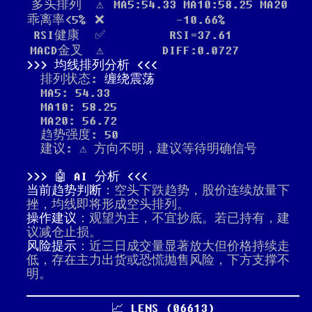
多头排列
⚠️
MA5:54.33 MA10:58.25 MA20
乖离率<5%
❌
-10.66%
RSI健康
✅
RSI=37.61
MACD金叉
⚠️
DIFF:0.0727
均线排列分析
排列状态:
缠绕震荡
MA5: 54.33
MA10: 58.25
MA20: 56.72
趋势强度: 50
建议: ⚠️ 方向不明，建议等待明确信号
🤖 AI 分析
当前趋势判断
：空头下跌趋势，股价连续放量下
挫，均线即将形成空头排列。
操作建议
：观望为主，不宜抄底。若已持有，建
议减仓止损。
风险提示
：近三日成交量显著放大但价格持续走
低，存在主力出货或恐慌抛售风险，下方支撑不
明。
📈 LENS (06613)