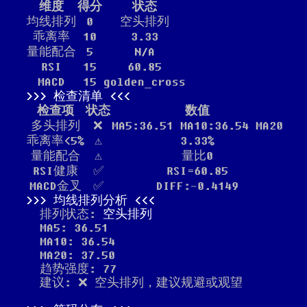
维度
得分
状态
均线排列
0
空头排列
乖离率
10
3.33
量能配合
5
N/A
RSI
15
60.85
MACD
15
golden_cross
检查清单
检查项
状态
数值
多头排列
❌
MA5:36.51 MA10:36.54 MA20
乖离率<5%
⚠️
3.33%
量能配合
⚠️
量比0
RSI健康
✅
RSI=60.85
MACD金叉
✅
DIFF:-0.4149
均线排列分析
排列状态:
空头排列
MA5: 36.51
MA10: 36.54
MA20: 37.50
趋势强度: 77
建议: ❌ 空头排列，建议规避或观望