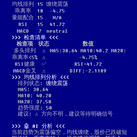
均线排列
15
缠绕震荡
乖离率
10
-4.75
量能配合
15
N/A
RSI
15
41.72
MACD
7
neutral
检查清单
检查项
状态
数值
多头排列
⚠️
MA5:38.64 MA10:40.2 MA20:
乖离率<5%
⚠️
-4.75%
RSI健康
✅
RSI=41.72
MACD金叉
⚠️
DIFF:-2.1189
均线排列分析
排列状态:
缠绕震荡
MA5: 38.64
MA10: 40.20
MA20: 37.50
趋势强度: 50
建议: ⚠️ 方向不明，建议等待明确信号
🤖 AI 分析
当前趋势为震荡偏空，均线缠绕，股价已跌破短