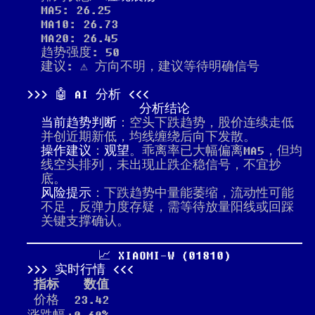
MA5: 26.25
MA10: 26.73
MA20: 26.45
趋势强度: 50
建议: ⚠️ 方向不明，建议等待明确信号
🤖 AI 分析
分析结论
当前趋势判断
：空头下跌趋势，股价连续走低
并创近期新低，均线缠绕后向下发散。
操作建议
：
观望
。乖离率已大幅偏离MA5，但均
线空头排列，未出现止跌企稳信号，不宜抄
底。
风险提示
：下跌趋势中量能萎缩，流动性可能
不足，反弹力度存疑，需等待放量阳线或回踩
关键支撑确认。
📈 XIAOMI-W (01810)
实时行情
指标
数值
价格
23.42