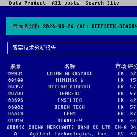
Data Product
All posts
Search Site
自选股分析 2026-06-26 (AI: DEEPSEEK-REASONE
股票技术分析报告
股票
名称
市场
评
00031
CHINA AEROSPACE
HK
62
00100
MINIMAX-W
HK
15
00357
MEILAN AIRPORT
HK
57
00700
TENCENT
HK
57
03696
INSILICO
HK
42
06082
BIREN TECH
HK
57
06613
LENS
HK
87
01810
XIAOMI-W
HK
44
600036
CHINA MERCHANTS BANK CO LTD
CN-A
34
A
Agilent Technologies, Inc.
US
62