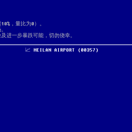
10%，量比为0）。
场。
险及进一步暴跌可能，切勿侥幸。
📈 MEILAN AIRPORT (00357)