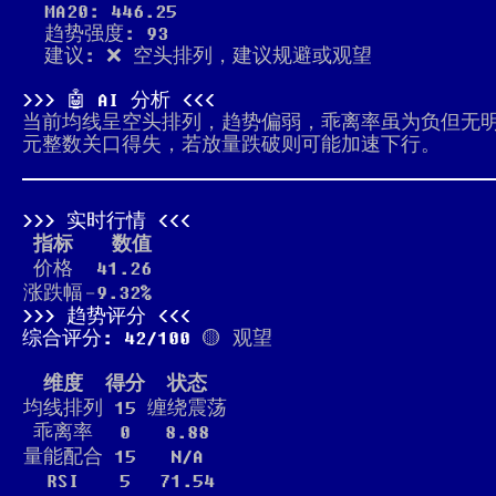
MA20: 446.25
趋势强度: 93
建议: ❌ 空头排列，建议规避或观望
🤖 AI 分析
当前均线呈空头排列，趋势偏弱，乖离率虽为负但无明
元整数关口得失，若放量跌破则可能加速下行。
实时行情
指标
数值
价格
41.26
涨跌幅
-9.32%
趋势评分
综合评分: 42/100
🟡 观望
维度
得分
状态
均线排列
15
缠绕震荡
乖离率
0
8.88
量能配合
15
N/A
RSI
5
71.54