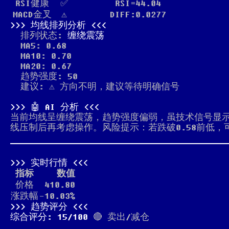
RSI健康
✅
RSI=44.04
MACD金叉
⚠️
DIFF:0.0277
均线排列分析
排列状态:
缠绕震荡
MA5: 0.68
MA10: 0.70
MA20: 0.67
趋势强度: 50
建议: ⚠️ 方向不明，建议等待明确信号
🤖 AI 分析
当前均线呈缠绕震荡，趋势强度偏弱，虽技术信号显
线压制后再考虑操作。风险提示：若跌破0.58前低，
实时行情
指标
数值
价格
410.80
涨跌幅
-10.03%
趋势评分
综合评分: 15/100
🔴 卖出/减仓