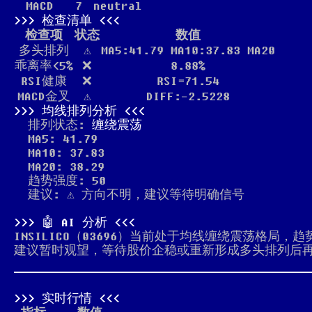
MACD
7
neutral
检查清单
检查项
状态
数值
多头排列
⚠️
MA5:41.79 MA10:37.83 MA20
乖离率<5%
❌
8.88%
RSI健康
❌
RSI=71.54
MACD金叉
⚠️
DIFF:-2.5228
均线排列分析
排列状态:
缠绕震荡
MA5: 41.79
MA10: 37.83
MA20: 38.29
趋势强度: 50
建议: ⚠️ 方向不明，建议等待明确信号
🤖 AI 分析
INSILICO（03696）当前处于均线缠绕震荡格局
建议暂时观望，等待股价企稳或重新形成多头排列后再
实时行情