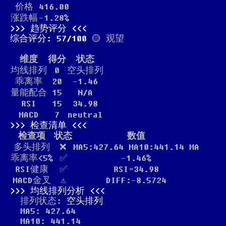
价格
416.00
涨跌幅
-1.28%
趋势评分
综合评分: 57/100
🟡 观望
维度
得分
状态
均线排列
0
空头排列
乖离率
20
-1.46
量能配合
15
N/A
RSI
15
34.98
MACD
7
neutral
检查清单
检查项
状态
数值
多头排列
❌
MA5:427.64 MA10:441.14 MA
乖离率<5%
✅
-1.46%
RSI健康
✅
RSI=34.98
MACD金叉
⚠️
DIFF:-8.5724
均线排列分析
排列状态:
空头排列
MA5: 427.64
MA10: 441.14