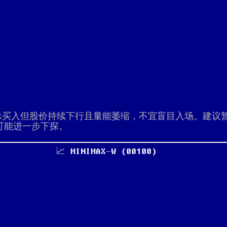
示买入但股价持续下行且量能萎缩，不宜盲目入场。建议
可能进一步下探。
📈 MINIMAX-W (00100)