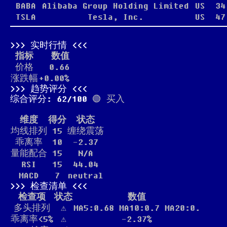
BABA
Alibaba Group Holding Limited
US
34
TSLA
Tesla, Inc.
US
47
实时行情
指标
数值
价格
0.66
涨跌幅
+0.00%
趋势评分
综合评分: 62/100
🟢 买入
维度
得分
状态
均线排列
15
缠绕震荡
乖离率
10
-2.37
量能配合
15
N/A
RSI
15
44.04
MACD
7
neutral
检查清单
检查项
状态
数值
多头排列
⚠️
MA5:0.68 MA10:0.7 MA20:0.
乖离率<5%
⚠️
-2.37%