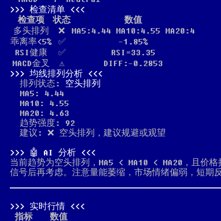
检查清单
检查项
状态
数值
多头排列
❌
MA5:4.44 MA10:4.55 MA20:4
乖离率<5%
✅
-1.85%
RSI健康
✅
RSI=33.35
MACD金叉
⚠️
DIFF:-0.2853
均线排列分析
排列状态:
空头排列
MA5: 4.44
MA10: 4.55
MA20: 4.63
趋势强度: 92
建议: ❌ 空头排列，建议规避或观望
🤖 AI 分析
当前趋势为空头排列，MA5 < MA10 < MA20，
信号后再考虑。注意量能萎缩，市场情绪偏弱，短期
实时行情
指标
数值