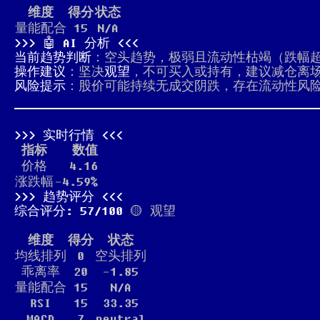
维度
得分
状态
量能配合
15
N/A
🤖 AI 分析
当前趋势判断
：空头趋势，极弱且流动性枯竭（跌幅超
操作建议
：坚决
观望
，不可买入或持有，建议减仓离
风险提示
：股价可能持续无成交阴跌，存在流动性风
实时行情
指标
数值
价格
4.16
涨跌幅
-4.59%
趋势评分
综合评分: 57/100
🟡 观望
维度
得分
状态
均线排列
0
空头排列
乖离率
20
-1.85
量能配合
15
N/A
RSI
15
33.35
MACD
7
neutral