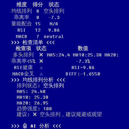
维度
得分
状态
均线排列
0
空头排列
乖离率
0
-7.3
量能配合
15
N/A
RSI
12
9.86
MACD
7
neutral
检查清单
检查项
状态
数值
多头排列
❌
MA5:24.4 MA10:25.38 MA20:
乖离率<5%
❌
-7.3%
RSI健康
⚠️
RSI=9.86
MACD金叉
⚠️
DIFF:-1.6550
均线排列分析
排列状态:
空头排列
MA5: 24.40
MA10: 25.38
MA20: 26.95
趋势强度: 100
建议: ❌ 空头排列，建议规避或观望
🤖 AI 分析