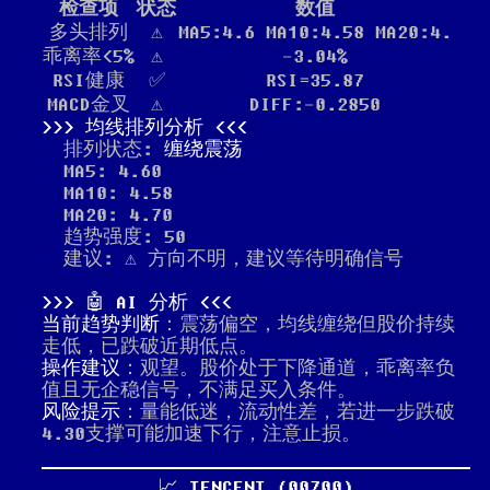
检查项
状态
数值
多头排列
⚠️
MA5:4.6 MA10:4.58 MA20:4.
乖离率<5%
⚠️
-3.04%
RSI健康
✅
RSI=35.87
MACD金叉
⚠️
DIFF:-0.2850
均线排列分析
排列状态:
缠绕震荡
MA5: 4.60
MA10: 4.58
MA20: 4.70
趋势强度: 50
建议: ⚠️ 方向不明，建议等待明确信号
🤖 AI 分析
当前趋势判断
：震荡偏空，均线缠绕但股价持续
走低，已跌破近期低点。
操作建议
：观望。股价处于下降通道，乖离率负
值且无企稳信号，不满足买入条件。
风险提示
：量能低迷，流动性差，若进一步跌破
4.30支撑可能加速下行，注意止损。
📈 TENCENT (00700)