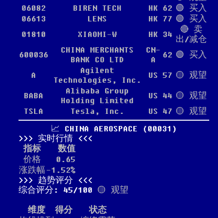
06082
BIREN TECH
HK
62
🟢 买入
06613
LENS
HK
77
🟢 买入
🔴 卖
01810
XIAOMI-W
HK
34
出/减仓
CHINA MERCHANTS
CN-
600036
62
🟢 买入
BANK CO LTD
A
Agilent
A
US
57
🟡 观望
Technologies, Inc.
Alibaba Group
BABA
US
44
🟡 观望
Holding Limited
TSLA
Tesla, Inc.
US
47
🟡 观望
📈 CHINA AEROSPACE (00031)
实时行情
指标
数值
价格
0.65
涨跌幅
-1.52%
趋势评分
综合评分: 45/100
🟡 观望
维度
得分
状态