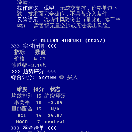
冷清）。
操作建议
：
观望
。无成交支撑，价格单边下
跌，技术面完全破位，不具备介入条件。
风险提示
：流动性风险突出（量比0、换手率
0%），需警惕无量空跌或无法卖出风险。
📈 MEILAN AIRPORT (00357)
实时行情
指标
数值
价格
4.32
涨跌幅
-3.14%
趋势评分
综合评分: 62/100
🟢 买入
维度
得分
状态
均线排列
15
缠绕震荡
乖离率
10
-3.04
量能配合
15
N/A
RSI
15
35.87
MACD
7
neutral
检查清单