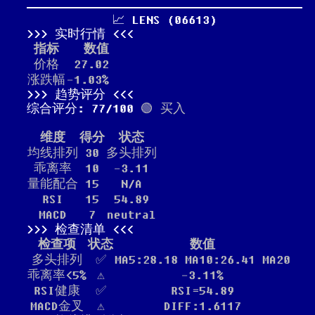
📈 LENS (06613)
实时行情
指标
数值
价格
27.02
涨跌幅
-1.03%
趋势评分
综合评分: 77/100
🟢 买入
维度
得分
状态
均线排列
30
多头排列
乖离率
10
-3.11
量能配合
15
N/A
RSI
15
54.89
MACD
7
neutral
检查清单
检查项
状态
数值
多头排列
✅
MA5:28.18 MA10:26.41 MA20
乖离率<5%
⚠️
-3.11%
RSI健康
✅
RSI=54.89
MACD金叉
⚠️
DIFF:1.6117