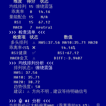
维度
得分
状态
均线排列
15
缠绕震荡
乖离率
0
14.16
量能配合
15
N/A
RSI
15
67.12
MACD
7
neutral
检查清单
检查项
状态
数值
多头排列
⚠️
MA5:37.56 MA10:35.71 MA20
乖离率<5%
❌
14.16%
RSI健康
✅
RSI=67.12
MACD金叉
⚠️
DIFF:-3.9407
均线排列分析
排列状态:
缠绕震荡
MA5: 37.56
MA10: 35.71
MA20: 38.72
趋势强度: 50
建议: ⚠️ 方向不明，建议等待明确信号
🤖 AI 分析
当前股价已大幅偏离MA5（乖离率约13.5%），且