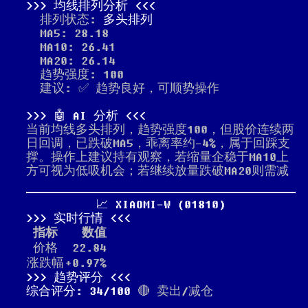
均线排列分析
排列状态:
多头排列
MA5: 28.18
MA10: 26.41
MA20: 26.14
趋势强度: 100
建议: ✅ 趋势良好，可顺势操作
🤖 AI 分析
当前均线多头排列，趋势强度100，但股价连续两
日回调，已跌破MA5，乖离率约-4%，属于回踩支
撑。操作上建议持有观察，若缩量企稳于MA10上
方可视为低吸机会；若继续放量跌破MA20则需减
📈 XIAOMI-W (01810)
实时行情
指标
数值
价格
22.84
涨跌幅
+0.97%
趋势评分
综合评分: 34/100
🔴 卖出/减仓