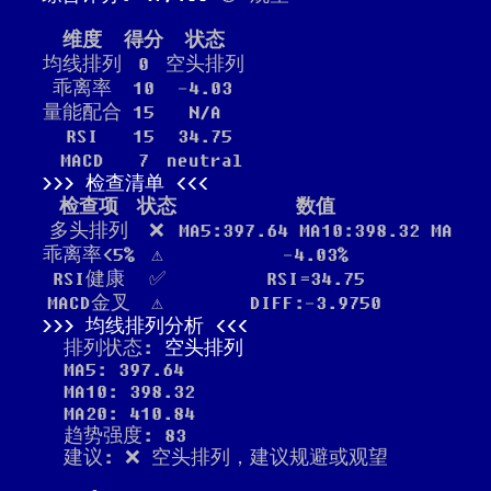
维度
得分
状态
均线排列
0
空头排列
乖离率
10
-4.03
量能配合
15
N/A
RSI
15
34.75
MACD
7
neutral
检查清单
检查项
状态
数值
多头排列
❌
MA5:397.64 MA10:398.32 MA
乖离率<5%
⚠️
-4.03%
RSI健康
✅
RSI=34.75
MACD金叉
⚠️
DIFF:-3.9750
均线排列分析
排列状态:
空头排列
MA5: 397.64
MA10: 398.32
MA20: 410.84
趋势强度: 83
建议: ❌ 空头排列，建议规避或观望