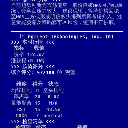
当前趋势判断为震荡偏空，股价跌破MA5且均线缠
绕，套牢盘压力较大。建议观望，等待价格回稳
至MA5上方或形成明确多头排列后再考虑介入。注
意量能萎缩及筹码套牢区风险，短期不宜抄底。
📈 Agilent Technologies, Inc. (A)
实时行情
指标
数值
价格
126.67
涨跌幅
+0.14%
趋势评分
综合评分: 57/100
🟡 观望
维度
得分
状态
均线排列
0
空头排列
乖离率
20
0.07
量能配合
15
N/A
RSI
15
43.56
MACD
7
neutral
检查清单
检查项
状态
数值