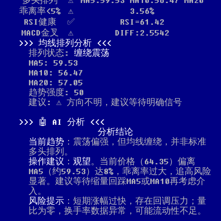
多头排列
⚠️
MA5:59.53 MA10:56.47 MA20
乖离率<5%
⚠️
3.56%
RSI健康
✅
RSI=61.42
MACD金叉
⚠️
DIFF:2.5542
均线排列分析
排列状态:
缠绕震荡
MA5: 59.53
MA10: 56.47
MA20: 57.05
趋势强度: 50
建议: ⚠️ 方向不明，建议等待明确信号
🤖 AI 分析
分析结论
当前趋势
：震荡偏强，但均线缠绕，并非标准
多头排列。
操作建议
：
观望
。当前价格（64.35）偏离
MA5（约59.53）达8%，乖离率过大，追高风险
显著。建议等待缩量回踩MA5或MA10再考虑介
入。
风险提示
：短期涨幅过快，存在回调压力；量
比为零，换手率数据异常，可能流动性不足。