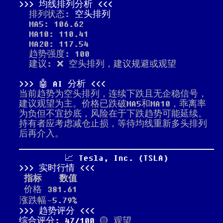
均线排列分析
排列状态:
空头排列
MA5: 106.62
MA10: 110.41
MA20: 117.54
趋势强度: 100
建议: ❌ 空头排列，建议规避或观望
🤖 AI 分析
当前趋势为空头排列，连续下跌且无企稳信号，
建议观望为主。价格已跌破MA5和MA10，乖离率
为负但不宜抄底，风险在于下跌趋势可能延续。
持有者应考虑减仓止损，等待均线重新多头排列
后再介入。
📈 Tesla, Inc. (TSLA)
实时行情
指标
数值
价格
381.61
涨跌幅
-5.79%
趋势评分
综合评分: 47/100
🟡 观望