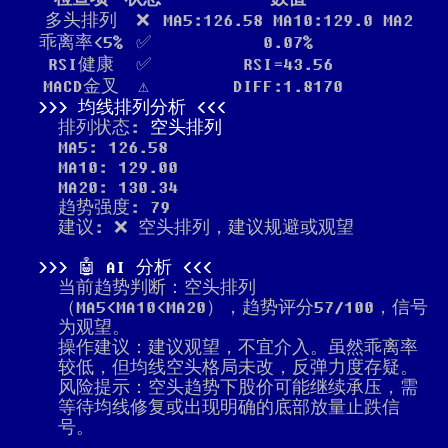
多头排列
❌
MA5:126.58 MA10:129.0 MA2
乖离率<5%
✅
0.07%
RSI健康
✅
RSI=43.56
MACD金叉
⚠️
DIFF:1.8170
均线排列分析
排列状态:
空头排列
MA5: 126.58
MA10: 129.00
MA20: 130.34
趋势强度: 79
建议: ❌ 空头排列，建议规避或观望
🤖 AI 分析
当前趋势判断：空头排列
（MA5<MA10<MA20），趋势评分57/100，信号
为观望。
操作建议：建议观望，不宜介入。虽然乖离率
较低，但均线空头格局未改，反弹力度存疑。
风险提示：空头趋势下股价可能继续承压，需
等待均线修复或出现明确的底部放量止跌信
号。