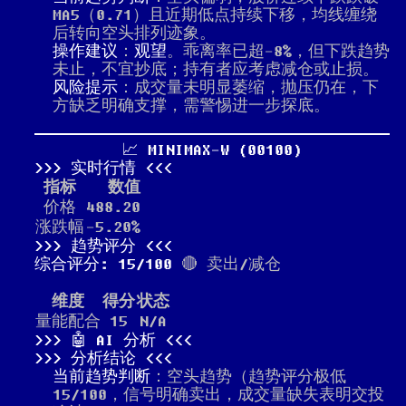
MA5（0.71）且近期低点持续下移，均线缠绕
后转向空头排列迹象。
操作建议
：
观望
。乖离率已超-8%，但下跌趋势
未止，不宜抄底；持有者应考虑减仓或止损。
风险提示
：成交量未明显萎缩，抛压仍在，下
方缺乏明确支撑，需警惕进一步探底。
📈 MINIMAX-W (00100)
实时行情
指标
数值
价格
488.20
涨跌幅
-5.20%
趋势评分
综合评分: 15/100
🔴 卖出/减仓
维度
得分
状态
量能配合
15
N/A
🤖 AI 分析
分析结论
当前趋势判断
：空头趋势（趋势评分极低
15/100，信号明确卖出，成交量缺失表明交投