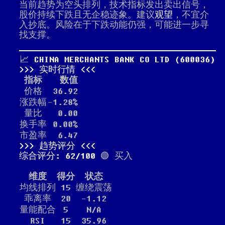
当前趋势为空头排列，技术指标发出卖出信号，
股价持续下跌且无企稳迹象。建议
观望
，不宜介
入抄底。风险在于下跌动能仍强，可能进一步寻
找支撑。
📈 CHINA MERCHANTS BANK CO LTD (600036)
实时行情
指标
数值
价格
36.92
涨跌幅
-1.28%
量比
0.00
换手率
0.00%
市盈率
6.47
趋势评分
综合评分: 62/100
🟢 买入
维度
得分
状态
均线排列
15
缠绕震荡
乖离率
20
-1.12
量能配合
5
N/A
RSI
15
35.96