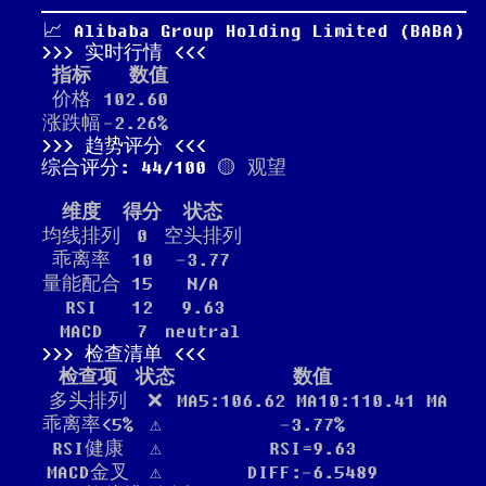
📈 Alibaba Group Holding Limited (BABA)
实时行情
指标
数值
价格
102.60
涨跌幅
-2.26%
趋势评分
综合评分: 44/100
🟡 观望
维度
得分
状态
均线排列
0
空头排列
乖离率
10
-3.77
量能配合
15
N/A
RSI
12
9.63
MACD
7
neutral
检查清单
检查项
状态
数值
多头排列
❌
MA5:106.62 MA10:110.41 MA
乖离率<5%
⚠️
-3.77%
RSI健康
⚠️
RSI=9.63
MACD金叉
⚠️
DIFF:-6.5489