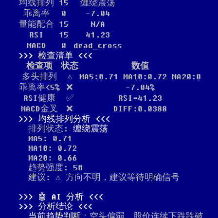
均线排列
15
缠绕震荡
乖离率
0
-7.04
量能配合
15
N/A
RSI
15
41.23
MACD
0
dead_cross
检查清单
检查项
状态
数值
多头排列
⚠️
MA5:0.71 MA10:0.72 MA20:0
乖离率<5%
❌
-7.04%
RSI健康
✅
RSI=41.23
MACD金叉
❌
DIFF:0.0388
均线排列分析
排列状态:
缠绕震荡
MA5: 0.71
MA10: 0.72
MA20: 0.66
趋势强度: 50
建议: ⚠️ 方向不明，建议等待明确信号
🤖 AI 分析
分析结论
当前趋势判断
：空头偏弱，股价连续下跌跌破