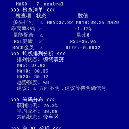
MACD
7
neutral
检查清单
检查项
状态
数值
多头排列
⚠️
MA5:37.82 MA10:38.35 MA20
乖离率<5%
✅
-1.12%
量能配合
⚠️
量比0
RSI健康
✅
RSI=35.96
MACD金叉
⚠️
DIFF:-0.0832
均线排列分析
排列状态:
缠绕震荡
MA5: 37.82
MA10: 38.35
MA20: 38.17
趋势强度: 50
建议: ⚠️ 方向不明，建议等待明确信号
筹码分布
获利比例: 26.3%
平均成本: 38.08
筹码状态:
套牢区
🤖 AI 分析