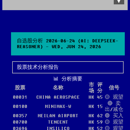
Data Product
All posts
Search Site
自选股分析 2026-06-24 (AI: DEEPSEEK-
REASONER) - WED, JUN 24, 2026
股票技术分析报告
📊 分析摘要
市
评
股票
名称
信号
场
分
00031
CHINA AEROSPACE
HK
45
🟡 观望
🔴 卖
00100
MINIMAX-W
HK
15
出/减仓
00357
MEILAN AIRPORT
HK
62
🟢 买入
00700
TENCENT
HK
59
🟡 观望
03696
INSILICO
HK
52
🟡 观望