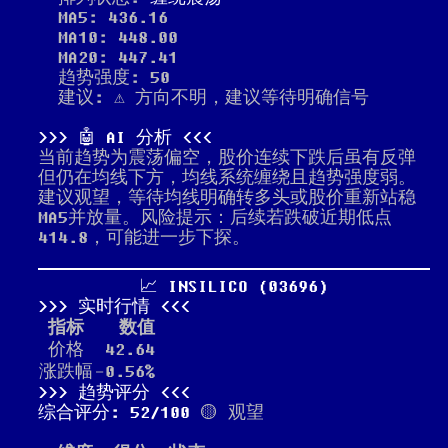
MA5: 436.16
MA10: 448.00
MA20: 447.41
趋势强度: 50
建议: ⚠️ 方向不明，建议等待明确信号
🤖 AI 分析
当前趋势为震荡偏空，股价连续下跌后虽有反弹
但仍在均线下方，均线系统缠绕且趋势强度弱。
建议观望，等待均线明确转多头或股价重新站稳
MA5并放量。风险提示：后续若跌破近期低点
414.8，可能进一步下探。
📈 INSILICO (03696)
实时行情
指标
数值
价格
42.64
涨跌幅
-0.56%
趋势评分
综合评分: 52/100
🟡 观望