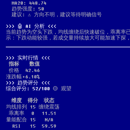
MA20: 448.74
趋势强度: 50
建议: ⚠️ 方向不明，建议等待明确信号
🤖 AI 分析
当前趋势为空头下跌，均线缠绕后快速破位，乖离率已
示：下跌动能较强，若成交量持续放大可能加速下探
实时行情
指标
数值
价格
42.46
涨跌幅
+6.10%
趋势评分
综合评分: 52/100
🟡 观望
维度
得分
状态
均线排列
15
缠绕震荡
乖离率
0
11.51
量能配合
15
N/A
RSI
15
59.59