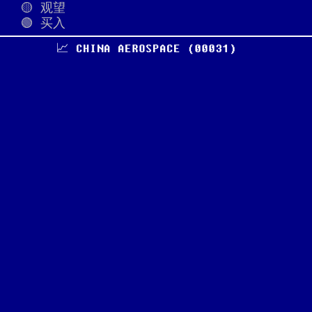
🟡 观望
🟢 买入
📈 CHINA AEROSPACE (00031)