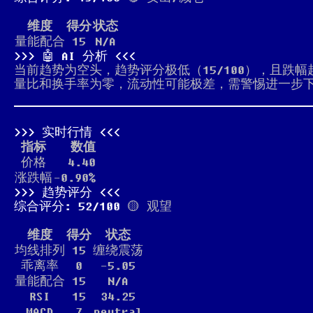
维度
得分
状态
量能配合
15
N/A
🤖 AI 分析
当前趋势为空头，趋势评分极低（15/100），且跌
量比和换手率为零，流动性可能极差，需警惕进一步
实时行情
指标
数值
价格
4.40
涨跌幅
-0.90%
趋势评分
综合评分: 52/100
🟡 观望
维度
得分
状态
均线排列
15
缠绕震荡
乖离率
0
-5.05
量能配合
15
N/A
RSI
15
34.25
MACD
7
neutral