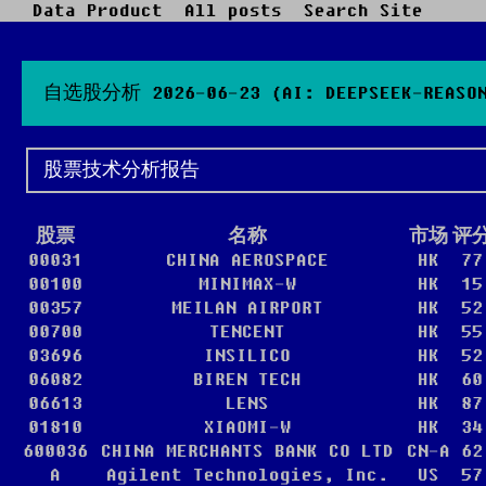
Data Product
All posts
Search Site
自选股分析 2026-06-23 (AI: DEEPSEEK-REASONE
股票技术分析报告
股票
名称
市场
评
00031
CHINA AEROSPACE
HK
77
00100
MINIMAX-W
HK
15
00357
MEILAN AIRPORT
HK
52
00700
TENCENT
HK
55
03696
INSILICO
HK
52
06082
BIREN TECH
HK
60
06613
LENS
HK
87
01810
XIAOMI-W
HK
34
600036
CHINA MERCHANTS BANK CO LTD
CN-A
62
A
Agilent Technologies, Inc.
US
57