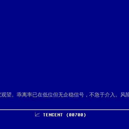
议观望。乖离率已在低位但无企稳信号，不急于介入。风
📈 TENCENT (00700)