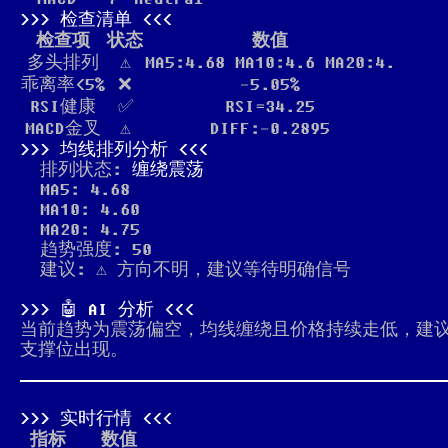
检查清单
检查项
状态
数值
多头排列
⚠️
MA5:4.68 MA10:4.6 MA20:4.
乖离率<5%
❌
-5.05%
RSI健康
✅
RSI=34.25
MACD金叉
⚠️
DIFF:-0.2895
均线排列分析
排列状态:
缠绕震荡
MA5: 4.68
MA10: 4.60
MA20: 4.75
趋势强度: 50
建议: ⚠️ 方向不明，建议等待明确信号
🤖 AI 分析
当前趋势为震荡偏空，均线缠绕且价格持续走低，建
支撑位出现。
实时行情
指标
数值