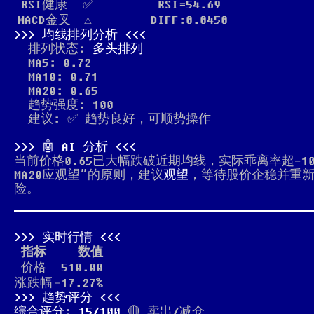
RSI健康
✅
RSI=54.69
MACD金叉
⚠️
DIFF:0.0450
均线排列分析
排列状态:
多头排列
MA5: 0.72
MA10: 0.71
MA20: 0.65
趋势强度: 100
建议: ✅ 趋势良好，可顺势操作
🤖 AI 分析
当前价格0.65已大幅跌破近期均线，实际乖离率超-
MA20应观望”的原则，建议
观望
，等待股价企稳并重
险。
实时行情
指标
数值
价格
510.00
涨跌幅
-17.27%
趋势评分
综合评分: 15/100
🔴 卖出/减仓