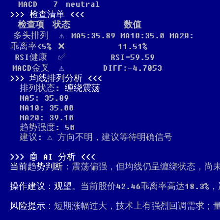
MACD
7
neutral
检查清单
检查项
状态
数值
多头排列
⚠️
MA5:35.89 MA10:35.0 MA20:
乖离率<5%
❌
11.51%
RSI健康
✅
RSI=59.59
MACD金叉
⚠️
DIFF:-4.7053
均线排列分析
排列状态:
缠绕震荡
MA5: 35.89
MA10: 35.00
MA20: 39.10
趋势强度: 50
建议: ⚠️ 方向不明，建议等待明确信号
🤖 AI 分析
当前趋势判断
：震荡偏强，但均线仍呈缠绕状态，尚
操作建议
：
观望
。当前股价42.46乖离率高达18.
风险提示
：短期涨幅过大，技术上有强烈回调需求；量