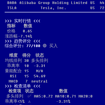
BABA
Alibaba Group Holding Limited
US
44
TSLA
Tesla, Inc.
US
72
实时行情
指标
数值
价格
0.65
涨跌幅
-7.14%
趋势评分
综合评分: 77/100
🟢 买入
维度
得分
状态
均线排列
30
多头排列
乖离率
10
-3.31
量能配合
15
N/A
RSI
15
54.69
MACD
7
neutral
检查清单
检查项
状态
数值
多头排列
✅
MA5:0.72 MA10:0.71 MA20:0
乖离率<5%
⚠️
-3.31%