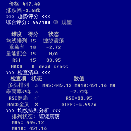
价格
417.40
涨跌幅
-3.60%
趋势评分
综合评分: 55/100
🟡 观望
维度
得分
状态
均线排列
15
缠绕震荡
乖离率
10
-2.72
量能配合
15
N/A
RSI
15
33.95
MACD
0
dead_cross
检查清单
检查项
状态
数值
多头排列
⚠️
MA5:445.12 MA10:451.16 MA
乖离率<5%
⚠️
-2.72%
RSI健康
✅
RSI=33.95
MACD金叉
❌
DIFF:-4.5976
均线排列分析
排列状态:
缠绕震荡
MA5: 445.12
MA10: 451.16