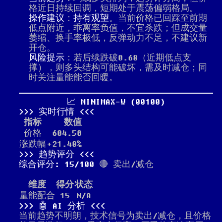
格近日持续回调，短期处于震荡偏弱格局。
操作建议
：
持有观望
。当前价格已回踩至前期
低点附近，乖离率负值，不宜杀跌；但成交量
萎缩、换手率极低，反弹动力不足，不建议新
开仓。
风险提示
：若后续跌破0.68（近期低点支
撑），则多头结构可能破坏，需及时减仓；同
时关注量能能否回暖。
📈 MINIMAX-W (00100)
实时行情
指标
数值
价格
604.50
涨跌幅
+21.48%
趋势评分
综合评分: 15/100
🔴 卖出/减仓
维度
得分
状态
量能配合
15
N/A
🤖 AI 分析
当前趋势不明朗，技术信号为卖出/减仓，且价格