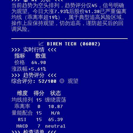
当前趋势为空头排列，趋势评分仅45，信号明确
为观望。今日大涨7.93%后股价41.38已严重偏离
均线（乖离率超19%），属于典型追高风险区域。
操作上应保持观望，切勿追高，谨防超买后的回
调风险。
📈 BIREN TECH (06082)
实时行情
指标
数值
价格
64.90
涨跌幅
+5.61%
趋势评分
综合评分: 52/100
🟡 观望
维度
得分
状态
均线排列
15
缠绕震荡
乖离率
0
10.87
量能配合
15
N/A
RSI
15
65.39
MACD
7
neutral
检查清单