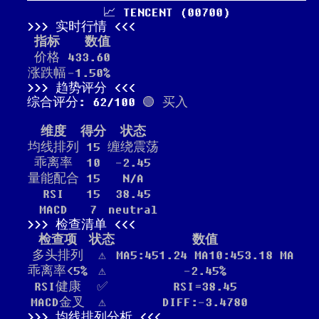
📈 TENCENT (00700)
实时行情
指标
数值
价格
433.60
涨跌幅
-1.50%
趋势评分
综合评分: 62/100
🟢 买入
维度
得分
状态
均线排列
15
缠绕震荡
乖离率
10
-2.45
量能配合
15
N/A
RSI
15
38.45
MACD
7
neutral
检查清单
检查项
状态
数值
多头排列
⚠️
MA5:451.24 MA10:453.18 MA
乖离率<5%
⚠️
-2.45%
RSI健康
✅
RSI=38.45
MACD金叉
⚠️
DIFF:-3.4780
均线排列分析