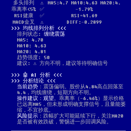
多头排列
⚠️
MA5:4.7 MA10:4.63 MA20:4.
乖离率<5%
✅
-1.79%
RSI健康
✅
RSI=41.69
MACD金叉
⚠️
DIFF:-0.2899
均线排列分析
排列状态:
缠绕震荡
MA5: 4.70
MA10: 4.63
MA20: 4.81
趋势强度: 50
建议: ⚠️ 方向不明，建议等待明确信号
🤖 AI 分析
分析结论
当前趋势
：震荡偏弱。股价从4.84高点回落至
4.4，均线缠绕，短期方向不明。
操作建议
：
观望
。乖离率（-6.46%）显示价格
已远离MA5，但未形成明确支撑信号，且量能萎
缩，不宜抄底。
风险提示
：跌幅扩大可能延续下行，关注MA20
是否被有效跌破，警惕进一步回调风险。