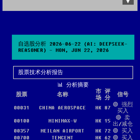
Data Product
All posts
Search Site
自选股分析 2026-06-22 (AI: DEEPSEEK-
REASONER) - MON, JUN 22, 2026
股票技术分析报告
📊 分析摘要
市
评
股票
名称
信号
场
分
🟢 强烈
00031
CHINA AEROSPACE
HK
87
买入
🔴 卖
00100
MINIMAX-W
HK
15
出/减仓
00357
MEILAN AIRPORT
HK
72
🟢 买入
00700
TENCENT
HK
62
🟢 买入