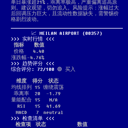
单日暴涨超21%，乖离率极高，严重偏离追高原
则。建议观望，切勿追入。风险提示：涨幅过大
后回调压力巨大，且流动性数据缺失，需警惕价
格剧烈波动。
📈 MEILAN AIRPORT (00357)
实时行情
指标
数值
价格
4.40
涨跌幅
-4.76%
趋势评分
综合评分: 72/100
🟢 买入
维度
得分
状态
均线排列
15
缠绕震荡
乖离率
20
-1.79
量能配合
15
N/A
RSI
15
41.69
MACD
7
neutral
检查清单
检查项
状态
数值