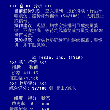
🤖 AI 分析
当前趋势判断
：空头排列，股价持续下行后窄
幅震荡，趋势评分偏低（54/100），无明显止
跌信号。
操作建议
：观望。均线空头排列且成交量萎
缩，不宜抄底，等待均线修复或放量突破MA20
后再考虑。
风险提示
：空头趋势延续可能继续探底，警惕
进一步下跌风险。
📈 Tesla, Inc. (TSLA)
实时行情
指标
数值
价格
411.15
涨跌幅
+1.16%
趋势评分
综合评分: 37/100
🔴 卖出/减仓
维度
得分
状态
乖离率
0
nan
量能配合
15
N/A