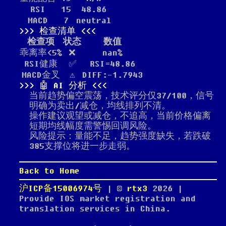
RSI
15
48.86
MACD
7
neutral
检查清单
检查项
状态
数值
乖离率<5%
❌
nan%
RSI健康
✅
RSI=48.86
MACD金叉
⚠️
DIFF:-1.7943
🤖 AI 分析
当前趋势偏空震荡，技术评分仅37/100，信号
明确为卖出/减仓，均线排列不清。
操作建议观望或减仓，不追高，当前价格偏离
短期均线幅度需警惕回调风险。
风险提示：量能不足，趋势强度缺失，若跌破
385支撑位将进一步走弱。
Back to Home
沪ICP备15006974号
| ©
rtx3
2026
|
Provide IOS market registration and
translation services in China.