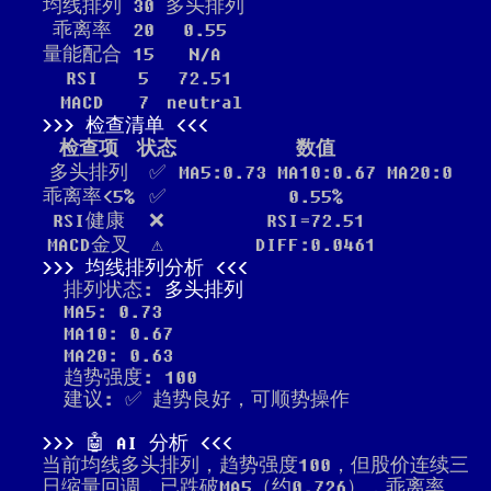
均线排列
30
多头排列
乖离率
20
0.55
量能配合
15
N/A
RSI
5
72.51
MACD
7
neutral
检查清单
检查项
状态
数值
多头排列
✅
MA5:0.73 MA10:0.67 MA20:0
乖离率<5%
✅
0.55%
RSI健康
❌
RSI=72.51
MACD金叉
⚠️
DIFF:0.0461
均线排列分析
排列状态:
多头排列
MA5: 0.73
MA10: 0.67
MA20: 0.63
趋势强度: 100
建议: ✅ 趋势良好，可顺势操作
🤖 AI 分析
当前均线多头排列，趋势强度100，但股价连续三
日缩量回调，已跌破MA5（约0.726），乖离率