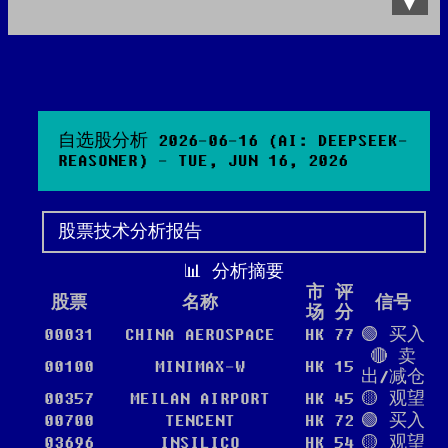
Data Product
All posts
Search Site
自选股分析 2026-06-16 (AI: DEEPSEEK-
REASONER) - TUE, JUN 16, 2026
股票技术分析报告
📊 分析摘要
市
评
股票
名称
信号
场
分
00031
CHINA AEROSPACE
HK
77
🟢 买入
🔴 卖
00100
MINIMAX-W
HK
15
出/减仓
00357
MEILAN AIRPORT
HK
45
🟡 观望
00700
TENCENT
HK
72
🟢 买入
03696
INSILICO
HK
54
🟡 观望