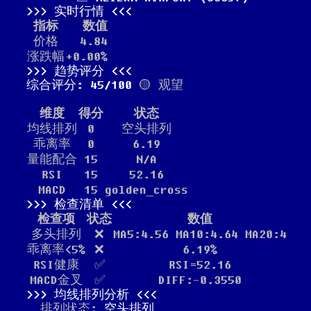
实时行情
指标
数值
价格
4.84
涨跌幅
+0.00%
趋势评分
综合评分: 45/100
🟡 观望
维度
得分
状态
均线排列
0
空头排列
乖离率
0
6.19
量能配合
15
N/A
RSI
15
52.16
MACD
15
golden_cross
检查清单
检查项
状态
数值
多头排列
❌
MA5:4.56 MA10:4.64 MA20:4
乖离率<5%
❌
6.19%
RSI健康
✅
RSI=52.16
MACD金叉
✅
DIFF:-0.3550
均线排列分析
排列状态:
空头排列