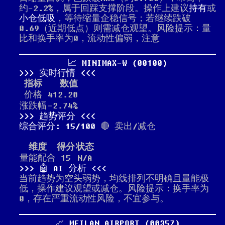
约-2.2%，属于回踩支撑阶段。操作上建议
持有
或
小仓低吸
，等待缩量企稳信号；若继续跌破
0.69（近期低点）则需减仓观望。风险提示：量
比和换手率为0，流动性偏弱，注意
📈 MINIMAX-W (00100)
实时行情
指标
数值
价格
412.20
涨跌幅
-2.74%
趋势评分
综合评分: 15/100
🔴 卖出/减仓
维度
得分
状态
量能配合
15
N/A
🤖 AI 分析
当前趋势为空头弱势，均线排列不明确且量能极
低，操作建议观望或减仓。风险提示：换手率为
0，存在严重流动性风险，不宜参与。
📈 MEILAN AIRPORT (00357)