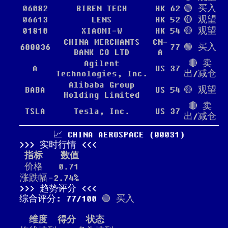
06082
BIREN TECH
HK
62
🟢 买入
06613
LENS
HK
52
🟡 观望
01810
XIAOMI-W
HK
54
🟡 观望
CHINA MERCHANTS
CN-
600036
77
🟢 买入
BANK CO LTD
A
Agilent
🔴 卖
A
US
37
Technologies, Inc.
出/减仓
Alibaba Group
BABA
US
54
🟡 观望
Holding Limited
🔴 卖
TSLA
Tesla, Inc.
US
37
出/减仓
📈 CHINA AEROSPACE (00031)
实时行情
指标
数值
价格
0.71
涨跌幅
-2.74%
趋势评分
综合评分: 77/100
🟢 买入
维度
得分
状态