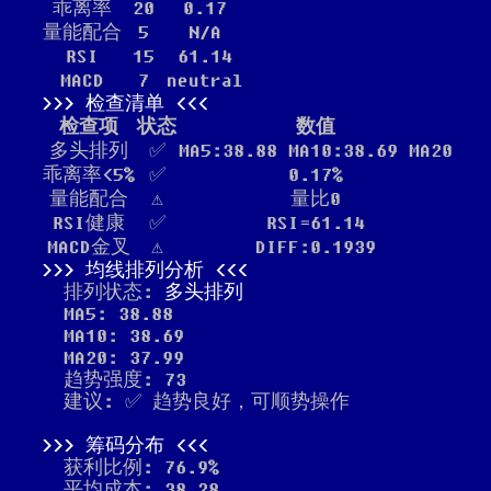
乖离率
20
0.17
量能配合
5
N/A
RSI
15
61.14
MACD
7
neutral
检查清单
检查项
状态
数值
多头排列
✅
MA5:38.88 MA10:38.69 MA20
乖离率<5%
✅
0.17%
量能配合
⚠️
量比0
RSI健康
✅
RSI=61.14
MACD金叉
⚠️
DIFF:0.1939
均线排列分析
排列状态:
多头排列
MA5: 38.88
MA10: 38.69
MA20: 37.99
趋势强度: 73
建议: ✅ 趋势良好，可顺势操作
筹码分布
获利比例: 76.9%
平均成本: 38.28