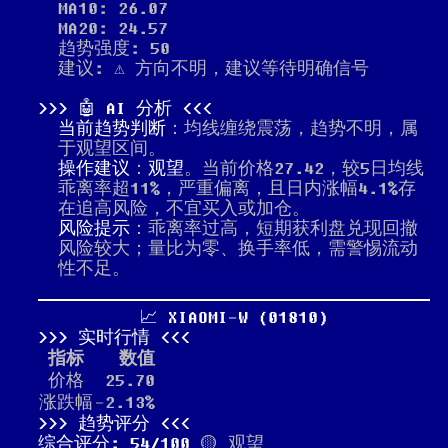
MA10: 26.07
MA20: 24.57
趋势强度: 50
建议: ⚠️ 方向不明，建议等待明确信号
🤖 AI 分析
当前趋势判断
：均线缠绕震荡，趋势不明，属
于观望区间。
操作建议
：
观望
。当前价格27.42，较5日均线
乖离率超11%，严重偏离，且日内涨幅4.1%存
在追高风险，不宜买入或加仓。
风险提示
：乖离率过高，短期获利盘兑现回撤
风险较大；量比为零、换手率低，需警惕流动
性不足。
📈 XIAOMI-W (01810)
实时行情
指标
数值
价格
25.70
涨跌幅
-2.13%
趋势评分
综合评分: 54/100
🟡 观望