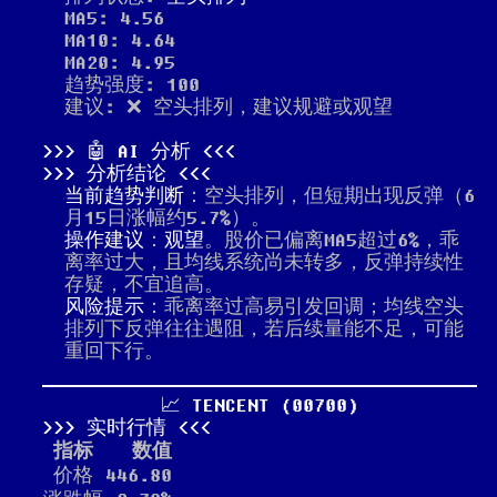
MA5: 4.56
MA10: 4.64
MA20: 4.95
趋势强度: 100
建议: ❌ 空头排列，建议规避或观望
🤖 AI 分析
分析结论
当前趋势判断
：空头排列，但短期出现反弹（6
月15日涨幅约5.7%）。
操作建议
：
观望
。股价已偏离MA5超过6%，乖
离率过大，且均线系统尚未转多，反弹持续性
存疑，不宜追高。
风险提示
：乖离率过高易引发回调；均线空头
排列下反弹往往遇阻，若后续量能不足，可能
重回下行。
📈 TENCENT (00700)
实时行情
指标
数值
价格
446.80