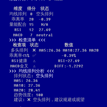
维度
得分
状态
均线排列
0
空头排列
乖离率
20
-0.39
量能配合
15
N/A
RSI
12
27.69
MACD
7
neutral
检查清单
检查项
状态
数值
多头排列
❌
MA5:26.36 MA10:27.36 MA20
乖离率<5%
✅
-0.39%
RSI健康
⚠️
RSI=27.69
MACD金叉
⚠️
DIFF:-1.2292
均线排列分析
排列状态:
空头排列
MA5: 26.36
MA10: 27.36
MA20: 28.41
趋势强度: 100
建议: ❌ 空头排列，建议规避或观望