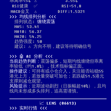
乖离率<5%
⚠️
3.55%
RSI健康
✅
RSI=51.8
MACD金叉
⚠️
DIFF:1.5321
均线排列分析
排列状态:
缠绕震荡
MA5: 53.41
MA10: 56.37
MA20: 54.25
趋势强度: 50
建议: ⚠️ 方向不明，建议等待明确信号
🤖 AI 分析
当前趋势判断
：震荡偏多，短期均线缠绕但乖离
率较低（约1.8%），技术指标偏正面。
操作建议
：可持有或小仓介入，关注能否站稳55
港元上方，若放量突破可加仓；若跌破51.5港元
支撑则减仓观望。
风险提示
：近期波动剧烈（日振幅超10%），且均
线尚未形成多头排列，追高需谨慎。
📈 LENS (06613)
实时行情