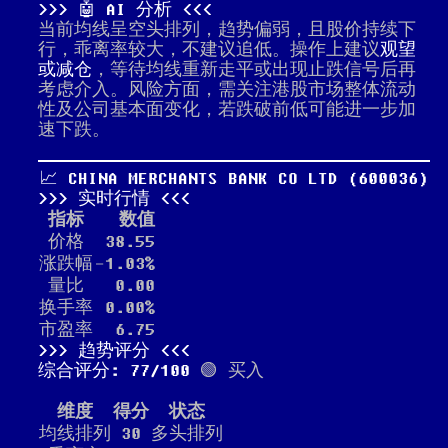
🤖 AI 分析
当前均线呈空头排列，趋势偏弱，且股价持续下
行，乖离率较大，不建议追低。操作上建议
观望
或减仓
，等待均线重新走平或出现止跌信号后再
考虑介入。风险方面，需关注港股市场整体流动
性及公司基本面变化，若跌破前低可能进一步加
速下跌。
📈 CHINA MERCHANTS BANK CO LTD (600036)
实时行情
指标
数值
价格
38.55
涨跌幅
-1.03%
量比
0.00
换手率
0.00%
市盈率
6.75
趋势评分
综合评分: 77/100
🟢 买入
维度
得分
状态
均线排列
30
多头排列