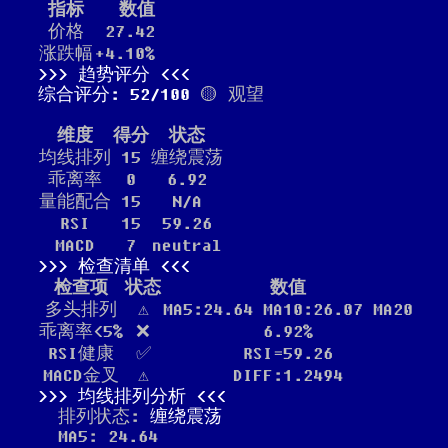
指标
数值
价格
27.42
涨跌幅
+4.10%
趋势评分
综合评分: 52/100
🟡 观望
维度
得分
状态
均线排列
15
缠绕震荡
乖离率
0
6.92
量能配合
15
N/A
RSI
15
59.26
MACD
7
neutral
检查清单
检查项
状态
数值
多头排列
⚠️
MA5:24.64 MA10:26.07 MA20
乖离率<5%
❌
6.92%
RSI健康
✅
RSI=59.26
MACD金叉
⚠️
DIFF:1.2494
均线排列分析
排列状态:
缠绕震荡
MA5: 24.64