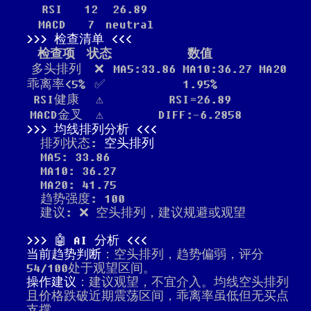
RSI
12
26.89
MACD
7
neutral
检查清单
检查项
状态
数值
多头排列
❌
MA5:33.86 MA10:36.27 MA20
乖离率<5%
✅
1.95%
RSI健康
⚠️
RSI=26.89
MACD金叉
⚠️
DIFF:-6.2858
均线排列分析
排列状态:
空头排列
MA5: 33.86
MA10: 36.27
MA20: 41.75
趋势强度: 100
建议: ❌ 空头排列，建议规避或观望
🤖 AI 分析
当前趋势判断
：空头排列，趋势偏弱，评分
54/100处于观望区间。
操作建议
：建议观望，不宜介入。均线空头排列
且价格跌破近期震荡区间，乖离率虽低但无买点
支撑。