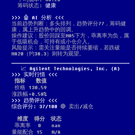
筹码状态:
健康
🤖 AI 分析
当前趋势判断：多头排列，趋势评分77，筹码健
康，属上升趋势中的回调。
操作建议：股价回踩至MA5下方，乖离率为负，属
于低吸机会，可持有或小仓介入。
风险提示：需关注量能是否持续萎缩，若跌破
MA20（约38.3）则转为观望。
📈 Agilent Technologies, Inc. (A)
实时行情
指标
数值
价格
130.59
涨跌幅
+0.58%
趋势评分
综合评分: 37/100
🔴 卖出/减仓
维度
得分
状态
乖离率
0
nan
量能配合
15
N/A