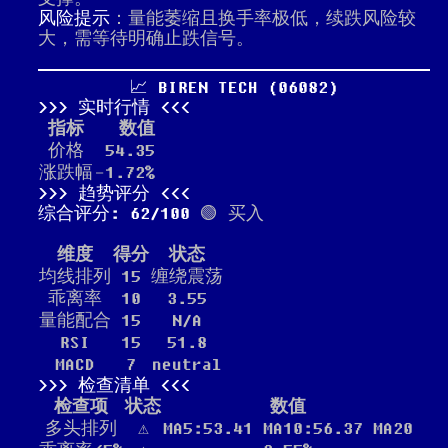
风险提示
：量能萎缩且换手率极低，续跌风险较
大，需等待明确止跌信号。
📈 BIREN TECH (06082)
实时行情
指标
数值
价格
54.35
涨跌幅
-1.72%
趋势评分
综合评分: 62/100
🟢 买入
维度
得分
状态
均线排列
15
缠绕震荡
乖离率
10
3.55
量能配合
15
N/A
RSI
15
51.8
MACD
7
neutral
检查清单
检查项
状态
数值
多头排列
⚠️
MA5:53.41 MA10:56.37 MA20