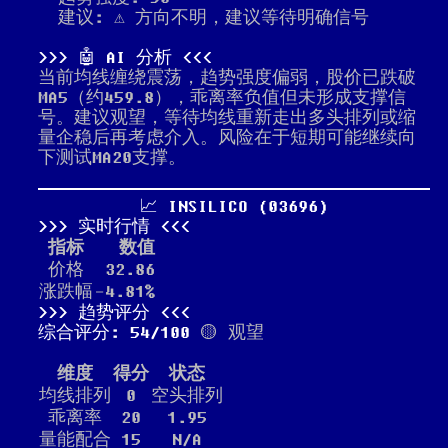
建议: ⚠️ 方向不明，建议等待明确信号
🤖 AI 分析
当前均线缠绕震荡，趋势强度偏弱，股价已跌破
MA5（约459.8），乖离率负值但未形成支撑信
号。建议观望，等待均线重新走出多头排列或缩
量企稳后再考虑介入。风险在于短期可能继续向
下测试MA20支撑。
📈 INSILICO (03696)
实时行情
指标
数值
价格
32.86
涨跌幅
-4.81%
趋势评分
综合评分: 54/100
🟡 观望
维度
得分
状态
均线排列
0
空头排列
乖离率
20
1.95
量能配合
15
N/A