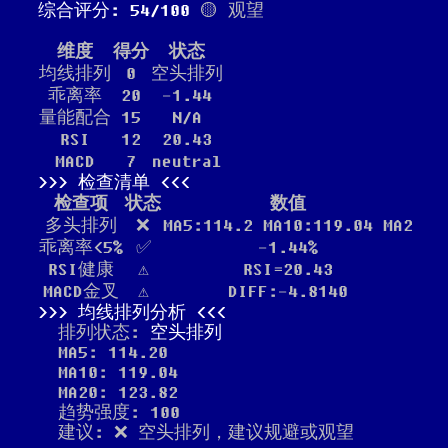
综合评分: 54/100
🟡 观望
维度
得分
状态
均线排列
0
空头排列
乖离率
20
-1.44
量能配合
15
N/A
RSI
12
20.43
MACD
7
neutral
检查清单
检查项
状态
数值
多头排列
❌
MA5:114.2 MA10:119.04 MA2
乖离率<5%
✅
-1.44%
RSI健康
⚠️
RSI=20.43
MACD金叉
⚠️
DIFF:-4.8140
均线排列分析
排列状态:
空头排列
MA5: 114.20
MA10: 119.04
MA20: 123.82
趋势强度: 100
建议: ❌ 空头排列，建议规避或观望