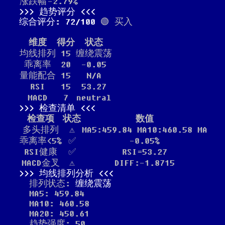
涨跌幅
-2.79%
趋势评分
综合评分: 72/100
🟢 买入
维度
得分
状态
均线排列
15
缠绕震荡
乖离率
20
-0.05
量能配合
15
N/A
RSI
15
53.27
MACD
7
neutral
检查清单
检查项
状态
数值
多头排列
⚠️
MA5:459.84 MA10:460.58 MA
乖离率<5%
✅
-0.05%
RSI健康
✅
RSI=53.27
MACD金叉
⚠️
DIFF:-1.8715
均线排列分析
排列状态:
缠绕震荡
MA5: 459.84
MA10: 460.58
MA20: 450.61
趋势强度: 50