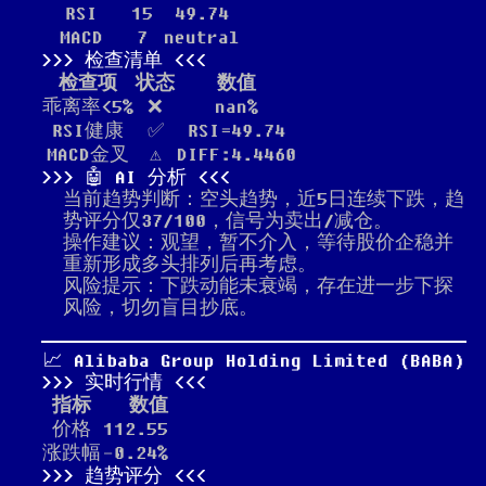
RSI
15
49.74
MACD
7
neutral
检查清单
检查项
状态
数值
乖离率<5%
❌
nan%
RSI健康
✅
RSI=49.74
MACD金叉
⚠️
DIFF:4.4460
🤖 AI 分析
当前趋势判断：空头趋势，近5日连续下跌，趋
势评分仅37/100，信号为卖出/减仓。
操作建议：观望，暂不介入，等待股价企稳并
重新形成多头排列后再考虑。
风险提示：下跌动能未衰竭，存在进一步下探
风险，切勿盲目抄底。
📈 Alibaba Group Holding Limited (BABA)
实时行情
指标
数值
价格
112.55
涨跌幅
-0.24%
趋势评分