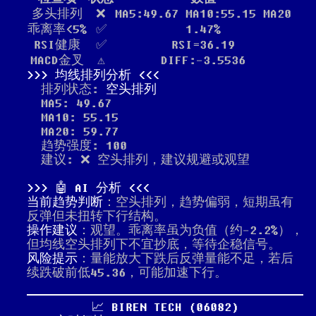
多头排列
❌
MA5:49.67 MA10:55.15 MA20
乖离率<5%
✅
1.47%
RSI健康
✅
RSI=36.19
MACD金叉
⚠️
DIFF:-3.5536
均线排列分析
排列状态:
空头排列
MA5: 49.67
MA10: 55.15
MA20: 59.77
趋势强度: 100
建议: ❌ 空头排列，建议规避或观望
🤖 AI 分析
当前趋势判断
：空头排列，趋势偏弱，短期虽有
反弹但未扭转下行结构。
操作建议
：观望。乖离率虽为负值（约-2.2%），
但均线空头排列下不宜抄底，等待企稳信号。
风险提示
：量能放大下跌后反弹量能不足，若后
续跌破前低45.36，可能加速下行。
📈 BIREN TECH (06082)