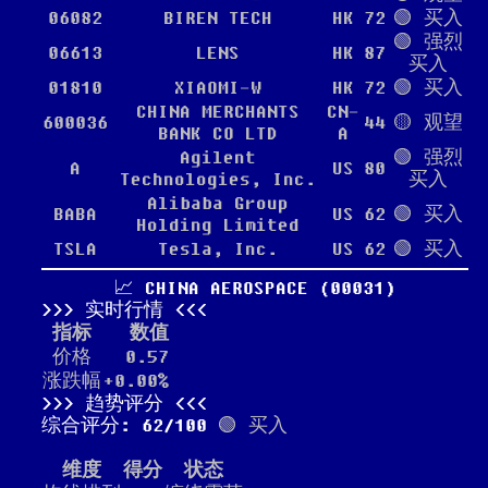
06082
BIREN TECH
HK
72
🟢 买入
🟢 强烈
06613
LENS
HK
87
买入
01810
XIAOMI-W
HK
72
🟢 买入
CHINA MERCHANTS
CN-
600036
44
🟡 观望
BANK CO LTD
A
Agilent
🟢 强烈
A
US
80
Technologies, Inc.
买入
Alibaba Group
BABA
US
62
🟢 买入
Holding Limited
TSLA
Tesla, Inc.
US
62
🟢 买入
📈 CHINA AEROSPACE (00031)
实时行情
指标
数值
价格
0.57
涨跌幅
+0.00%
趋势评分
综合评分: 62/100
🟢 买入
维度
得分
状态