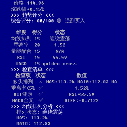
价格
114.96
涨跌幅
+0.15%
趋势评分
综合评分: 80/100
🟢 强烈买入
维度
得分
状态
均线排列
15
缠绕震荡
乖离率
20
1.52
量能配合
15
N/A
RSI
15
55.59
MACD
15
golden_cross
检查清单
检查项
状态
数值
多头排列
⚠️
MA5:113.24 MA10:112.83 MA
乖离率<5%
✅
1.52%
RSI健康
✅
RSI=55.59
MACD金叉
✅
DIFF:-0.7122
均线排列分析
排列状态:
缠绕震荡
MA5: 113.24
MA10: 112.83