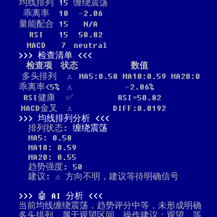
均线排列
15
缠绕震荡
乖离率
10
-2.06
量能配合
15
N/A
RSI
15
50.82
MACD
7
neutral
检查清单
检查项
状态
数值
多头排列
⚠️
MA5:0.58 MA10:0.59 MA20:0
乖离率<5%
⚠️
-2.06%
RSI健康
✅
RSI=50.82
MACD金叉
⚠️
DIFF:0.0192
均线排列分析
排列状态:
缠绕震荡
MA5: 0.58
MA10: 0.59
MA20: 0.55
趋势强度: 50
建议: ⚠️ 方向不明，建议等待明确信号
🤖 AI 分析
当前均线缠绕震荡，趋势评分中等，未形成明确
多头排列，属于观望区间。操作建议：观望，等