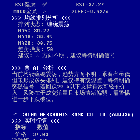
RSI健康
✅
RSI=37.27
MACD金叉
⚠️
DIFF:-0.4276
均线排列分析
排列状态:
缠绕震荡
MA5: 30.22
MA10: 30.85
MA20: 30.75
趋势强度: 50
建议: ⚠️ 方向不明，建议等待明确信号
🤖 AI 分析
当前均线缠绕震荡，趋势方向不明，乖离率虽低
但未形成多头排列。建议持有或观望，等待明确
突破信号；若回踩29.4以下支撑有效可轻仓介
入。风险在于成交缩量且市场情绪偏弱，需警惕
进一步下跌破位。
📈 CHINA MERCHANTS BANK CO LTD (600036)
实时行情
指标
数值
价格
37.03