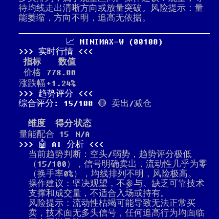
待均线走出清晰方向或放量突破。风险提示：量
能萎缩，方向不明，追高无依据。
📈 MINIMAX-W (00100)
实时行情
指标
数值
价格
778.00
涨跌幅
+1.24%
趋势评分
综合评分: 15/100
🔴 卖出/减仓
维度
得分
状态
量能配合
15
N/A
🤖 AI 分析
当前趋势判断：空头/弱势，趋势评分极低
（15/100），信号明确卖出，流动性几乎为零
（换手率0%），均线排列不明，风险极高。
操作建议：坚决观望，不参与。缺乏可靠技术
支撑和成交量，不适合入场或持有。
风险提示：流动性枯竭可能导致无法正常买
卖，技术面无多头信号，任何追高行为均面临