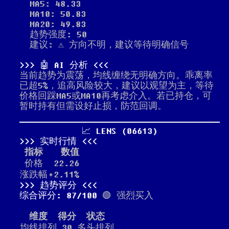
MA5: 48.33
MA10: 50.83
MA20: 49.83
趋势强度: 50
建议: ⚠️ 方向不明，建议等待明确信号
🤖 AI 分析
当前趋势为震荡，均线缠绕无明确方向。乖离率
已超5%，追高风险较大，建议以观望为主，等待
价格回踩MA5或MA10再考虑介入。若已持仓，可
暂时持有但需设好止损，防范回调。
📈 LENS (06613)
实时行情
指标
数值
价格
22.26
涨跌幅
+2.11%
趋势评分
综合评分: 87/100
🟢 强烈买入
维度
得分
状态
均线排列
30
多头排列