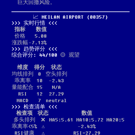
巨大回撤风险。
📈 MEILAN AIRPORT (00357)
实时行情
指标
数值
价格
5.08
涨跌幅
-7.13%
趋势评分
综合评分: 44/100
🟡 观望
维度
得分
状态
均线排列
0
空头排列
乖离率
10
-2.43
量能配合
15
N/A
RSI
12
27.29
MACD
7
neutral
检查清单
检查项
状态
数值
多头排列
❌
MA5:5.61 MA10:5.72 MA20:5
乖离率<5%
⚠️
-2.43%
RSI健康
⚠️
RSI=27.29