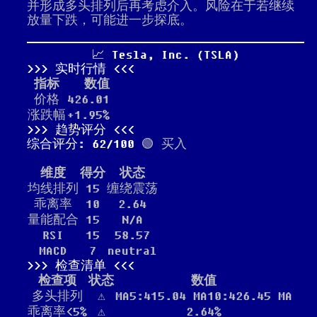
并形成多头排列后再考虑介入。风险在于若继续
放量下跌，可能进一步探底。
📈 Tesla, Inc. (TSLA)
实时行情
指标
数值
价格
426.01
涨跌幅
+1.95%
趋势评分
综合评分: 62/100
🟢 买入
维度
得分
状态
均线排列
15
缠绕震荡
乖离率
10
2.64
量能配合
15
N/A
RSI
15
58.57
MACD
7
neutral
检查清单
检查项
状态
数值
多头排列
⚠️
MA5:415.04 MA10:426.45 MA
乖离率<5%
⚠️
2.64%