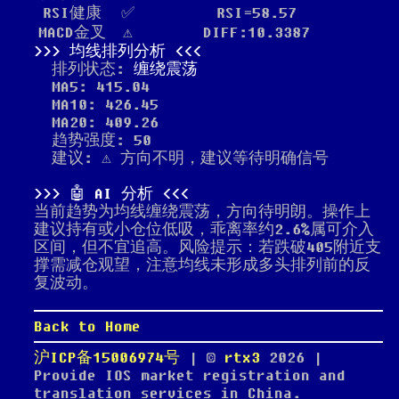
RSI健康
✅
RSI=58.57
MACD金叉
⚠️
DIFF:10.3387
均线排列分析
排列状态:
缠绕震荡
MA5: 415.04
MA10: 426.45
MA20: 409.26
趋势强度: 50
建议: ⚠️ 方向不明，建议等待明确信号
🤖 AI 分析
当前趋势为均线缠绕震荡，方向待明朗。操作上
建议持有或小仓位低吸，乖离率约2.6%属可介入
区间，但不宜追高。风险提示：若跌破405附近支
撑需减仓观望，注意均线未形成多头排列前的反
复波动。
Back to Home
沪ICP备15006974号
| ©
rtx3
2026
|
Provide IOS market registration and
translation services in China.