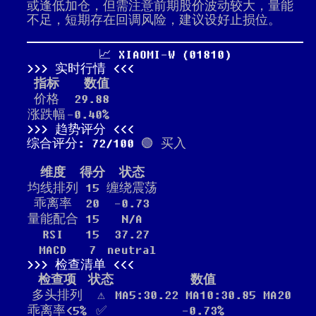
或逢低加仓，但需注意前期股价波动较大，量能
不足，短期存在回调风险，建议设好止损位。
📈 XIAOMI-W (01810)
实时行情
指标
数值
价格
29.88
涨跌幅
-0.40%
趋势评分
综合评分: 72/100
🟢 买入
维度
得分
状态
均线排列
15
缠绕震荡
乖离率
20
-0.73
量能配合
15
N/A
RSI
15
37.27
MACD
7
neutral
检查清单
检查项
状态
数值
多头排列
⚠️
MA5:30.22 MA10:30.85 MA20
乖离率<5%
✅
-0.73%