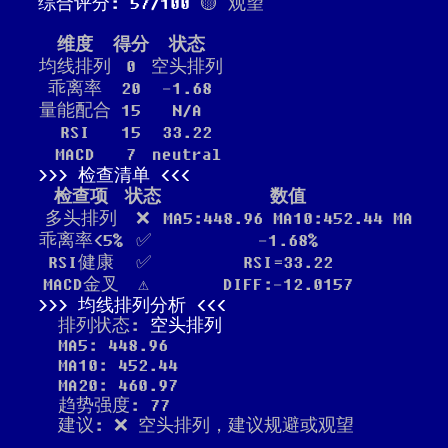
综合评分: 57/100
🟡 观望
维度
得分
状态
均线排列
0
空头排列
乖离率
20
-1.68
量能配合
15
N/A
RSI
15
33.22
MACD
7
neutral
检查清单
检查项
状态
数值
多头排列
❌
MA5:448.96 MA10:452.44 MA
乖离率<5%
✅
-1.68%
RSI健康
✅
RSI=33.22
MACD金叉
⚠️
DIFF:-12.0157
均线排列分析
排列状态:
空头排列
MA5: 448.96
MA10: 452.44
MA20: 460.97
趋势强度: 77
建议: ❌ 空头排列，建议规避或观望