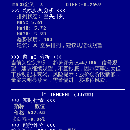
MACD金叉
⚠️
DIFF:-0.2659
均线排列分析
排列状态:
空头排列
MA5: 5.61
MA10: 5.72
MA20: 5.93
趋势强度: 100
建议: ❌ 空头排列，建议规避或观望
🤖 AI 分析
当前为空头排列，趋势评分仅44/100，信号观
望。建议继续观望，不宜抄底，因乖离率过大但
下跌动能未衰竭。风险提示：股价创阶段新低，
量能未明显放大，需警惕进一步破位风险。
📈 TENCENT (00700)
实时行情
指标
数值
价格
437.60
涨跌幅
-0.86%
趋势评分