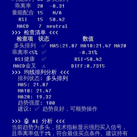
乖离率
20
-0.31
量能配合
15
N/A
RSI
15
58.42
MACD
7
neutral
检查清单
检查项
状态
数值
多头排列
✅
MA5:21.87 MA10:21.47 MA20
乖离率<5%
✅
-0.31%
RSI健康
✅
RSI=58.42
MACD金叉
⚠️
DIFF:0.7315
均线排列分析
排列状态:
多头排列
MA5: 21.87
MA10: 21.47
MA20: 19.32
趋势强度: 100
建议: ✅ 趋势良好，可顺势操作
🤖 AI 分析
当前趋势为多头，技术指标显示强烈买入信号，
且乖离率低于2%，符合最佳买点条件。建议持有