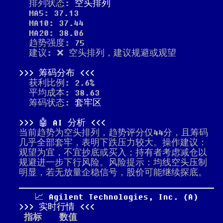
排列状态:
空头排列
MA5: 37.13
MA10: 37.44
MA20: 38.06
趋势强度: 75
建议: ❌ 空头排列，建议规避或观望
筹码分布
获利比例: 2.6%
平均成本: 38.63
筹码状态:
套牢区
🤖 AI 分析
当前趋势为空头排列，趋势评分仅44分，且筹码
几乎全部套牢，表明下跌压力较大。操作建议：
观望为宜，不宜抄底或买入；持有者考虑减仓以
规避进一步下行风险。风险提示：均线空头压制
明显，若无放量企稳信号，股价可能继续探底。
📈 Agilent Technologies, Inc. (A)
实时行情
指标
数值