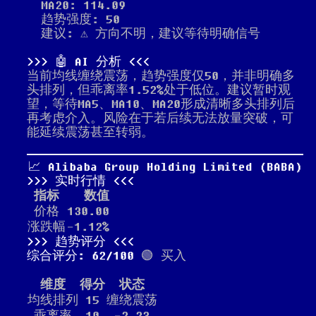
MA20: 114.09
趋势强度: 50
建议: ⚠️ 方向不明，建议等待明确信号
🤖 AI 分析
当前均线缠绕震荡，趋势强度仅50，并非明确多
头排列，但乖离率1.52%处于低位。建议暂时观
望，等待MA5、MA10、MA20形成清晰多头排列后
再考虑介入。风险在于若后续无法放量突破，可
能延续震荡甚至转弱。
📈 Alibaba Group Holding Limited (BABA)
实时行情
指标
数值
价格
130.00
涨跌幅
-1.12%
趋势评分
综合评分: 62/100
🟢 买入
维度
得分
状态
均线排列
15
缠绕震荡