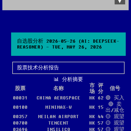
Data Product
All posts
Search Site
自选股分析 2026-05-26 (AI: DEEPSEEK-
REASONER) - TUE, MAY 26, 2026
股票技术分析报告
📊 分析摘要
市
评
股票
名称
信号
场
分
00031
CHINA AEROSPACE
HK
62
🟢 买入
🔴 卖
00100
MINIMAX-W
HK
15
出/减仓
00357
MEILAN AIRPORT
HK
44
🟡 观望
00700
TENCENT
HK
57
🟡 观望
03696
INSILICO
HK
57
🟡 观望