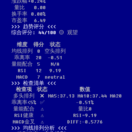
涨跌幅
+0.24%
量比
0.00
换手率
0.00%
市盈率
6.49
趋势评分
综合评分: 44/100
🟡 观望
维度
得分
状态
均线排列
0
空头排列
乖离率
20
-0.51
量能配合
5
N/A
RSI
12
9.19
MACD
7
neutral
检查清单
检查项
状态
数值
多头排列
❌
MA5:37.13 MA10:37.44 MA20
乖离率<5%
✅
-0.51%
量能配合
⚠️
量比0
RSI健康
⚠️
RSI=9.19
MACD金叉
⚠️
DIFF:-0.5776
均线排列分析