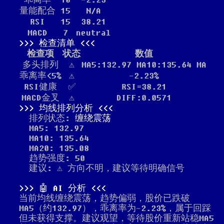
乖离率
10
-2.23
量能配合
15
N/A
RSI
15
38.21
MACD
7
neutral
检查清单
检查项
状态
数值
多头排列
⚠️
MA5:132.97 MA10:135.64 MA
乖离率<5%
⚠️
-2.23%
RSI健康
✅
RSI=38.21
MACD金叉
⚠️
DIFF:0.0571
均线排列分析
排列状态:
缠绕震荡
MA5: 132.97
MA10: 135.64
MA20: 135.08
趋势强度: 50
建议: ⚠️ 方向不明，建议等待明确信号
🤖 AI 分析
当前均线缠绕震荡，趋势偏弱，股价已跌破
MA5（约132.97），乖离率为-2.23%，属于回踩
但未获得支撑。建议观望，等待股价重新站稳MA5