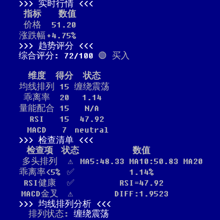
实时行情
指标
数值
价格
51.20
涨跌幅
+4.75%
趋势评分
综合评分: 72/100
🟢 买入
维度
得分
状态
均线排列
15
缠绕震荡
乖离率
20
1.14
量能配合
15
N/A
RSI
15
47.92
MACD
7
neutral
检查清单
检查项
状态
数值
多头排列
⚠️
MA5:48.33 MA10:50.83 MA20
乖离率<5%
✅
1.14%
RSI健康
✅
RSI=47.92
MACD金叉
⚠️
DIFF:1.9523
均线排列分析
排列状态:
缠绕震荡