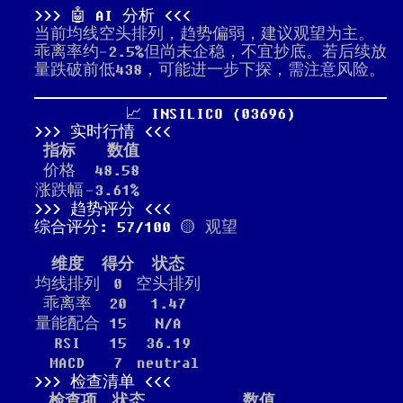
🤖 AI 分析
当前均线空头排列，趋势偏弱，建议观望为主。
乖离率约-2.5%但尚未企稳，不宜抄底。若后续放
量跌破前低438，可能进一步下探，需注意风险。
📈 INSILICO (03696)
实时行情
指标
数值
价格
48.58
涨跌幅
-3.61%
趋势评分
综合评分: 57/100
🟡 观望
维度
得分
状态
均线排列
0
空头排列
乖离率
20
1.47
量能配合
15
N/A
RSI
15
36.19
MACD
7
neutral
检查清单
检查项
状态
数值