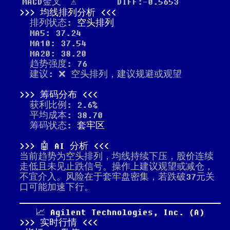
MACD金叉
⚠️
DIFF:-0.5653
均线排列分析
排列状态:
空头排列
MA5: 37.24
MA10: 37.54
MA20: 38.20
趋势强度: 76
建议: ❌ 空头排列，建议规避或观望
筹码分布
获利比例: 2.6%
平均成本: 38.70
筹码状态:
套牢区
🤖 AI 分析
当前趋势为空头排列，均线持续下压，股价连续
走低且未见止跌信号。操作上建议观望或减仓，
不宜介入。风险在于套牢盘密集，若跌破37元关
口可能加速下行。
📈 Agilent Technologies, Inc. (A)
实时行情