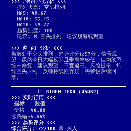
均线排列分析
排列状态:
空头排列
MA5: 49.67
MA10: 55.15
MA20: 59.77
趋势强度: 100
建议: ❌ 空头排列，建议规避或观望
🤖 AI 分析
当前处于空头排列，趋势评分仅57分，信号观
望。虽然今日大幅反弹且乖离率较低，但均线系
统未修复，建议观望，不宜追高。风险提示：均
线空头压制，反弹持续性存疑，需警惕后续回
落。
📈 BIREN TECH (06082)
实时行情
指标
数值
价格
48.88
涨跌幅
+4.44%
趋势评分
综合评分: 72/100
🟢 买入