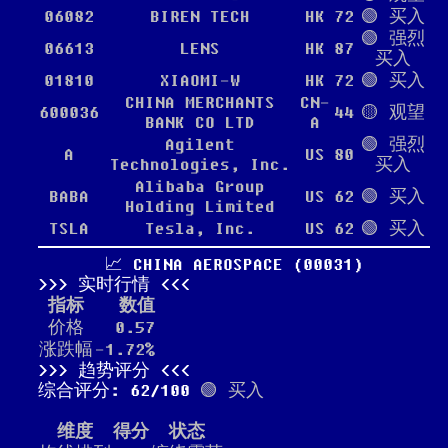
06082
BIREN TECH
HK
72
🟢 买入
🟢 强烈
06613
LENS
HK
87
买入
01810
XIAOMI-W
HK
72
🟢 买入
CHINA MERCHANTS
CN-
600036
44
🟡 观望
BANK CO LTD
A
Agilent
🟢 强烈
A
US
80
Technologies, Inc.
买入
Alibaba Group
BABA
US
62
🟢 买入
Holding Limited
TSLA
Tesla, Inc.
US
62
🟢 买入
📈 CHINA AEROSPACE (00031)
实时行情
指标
数值
价格
0.57
涨跌幅
-1.72%
趋势评分
综合评分: 62/100
🟢 买入
维度
得分
状态