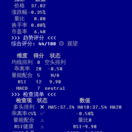
价格
37.02
涨跌幅
-0.35%
量比
0.00
换手率
0.00%
市盈率
6.48
趋势评分
综合评分: 44/100
🟡 观望
维度
得分
状态
均线排列
0
空头排列
乖离率
20
-0.58
量能配合
5
N/A
RSI
12
9.98
MACD
7
neutral
检查清单
检查项
状态
数值
多头排列
❌
MA5:37.24 MA10:37.54 MA20
乖离率<5%
✅
-0.58%
量能配合
⚠️
量比0
RSI健康
⚠️
RSI=9.98