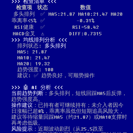
检查清单
检查项
状态
数值
多头排列
✅
MA5:21.87 MA10:21.47 MA20
乖离率<5%
✅
-0.31%
RSI健康
✅
RSI=58.42
MACD金叉
⚠️
DIFF:0.7315
均线排列分析
排列状态:
多头排列
MA5: 21.87
MA10: 21.47
MA20: 19.32
趋势强度: 100
建议: ✅ 趋势良好，可顺势操作
🤖 AI 分析
当前趋势判断
：多头排列，短线回踩MA5后反弹，
趋势强度高。
操作建议
：已持有者可继续持有；未介入者因今
日涨幅已超8%，乖离率虽低但短期追高风险大，
建议等待缩量回踩MA5（约21.87）或MA10支撑时
再考虑低吸。
风险提示
：近期波动剧烈（从25.5跌至