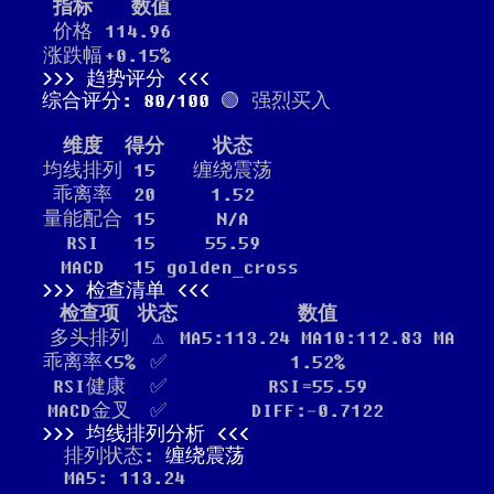
指标
数值
价格
114.96
涨跌幅
+0.15%
趋势评分
综合评分: 80/100
🟢 强烈买入
维度
得分
状态
均线排列
15
缠绕震荡
乖离率
20
1.52
量能配合
15
N/A
RSI
15
55.59
MACD
15
golden_cross
检查清单
检查项
状态
数值
多头排列
⚠️
MA5:113.24 MA10:112.83 MA
乖离率<5%
✅
1.52%
RSI健康
✅
RSI=55.59
MACD金叉
✅
DIFF:-0.7122
均线排列分析
排列状态:
缠绕震荡
MA5: 113.24