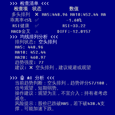
检查清单
检查项
状态
数值
多头排列
❌
MA5:448.96 MA10:452.44 MA
乖离率<5%
✅
-1.68%
RSI健康
✅
RSI=33.22
MACD金叉
⚠️
DIFF:-12.0157
均线排列分析
排列状态:
空头排列
MA5: 448.96
MA10: 452.44
MA20: 460.97
趋势强度: 77
建议: ❌ 空头排列，建议规避或观望
🤖 AI 分析
当前趋势判断：空头排列，趋势评分57/100，
信号观望，短期弱势。
操作建议：观望为主，不宜介入；持有者考虑
减仓。
风险提示：股价已跌破MA5，若下破438.4支
撑，可能加速下跌。