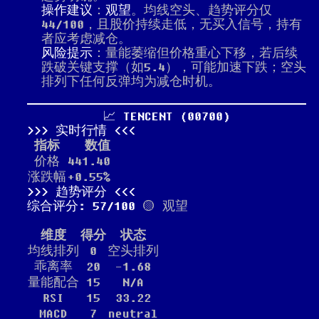
操作建议
：
观望
。均线空头、趋势评分仅
44/100，且股价持续走低，无买入信号，持有
者应考虑减仓。
风险提示
：量能萎缩但价格重心下移，若后续
跌破关键支撑（如5.4），可能加速下跌；空头
排列下任何反弹均为减仓时机。
📈 TENCENT (00700)
实时行情
指标
数值
价格
441.40
涨跌幅
+0.55%
趋势评分
综合评分: 57/100
🟡 观望
维度
得分
状态
均线排列
0
空头排列
乖离率
20
-1.68
量能配合
15
N/A
RSI
15
33.22
MACD
7
neutral