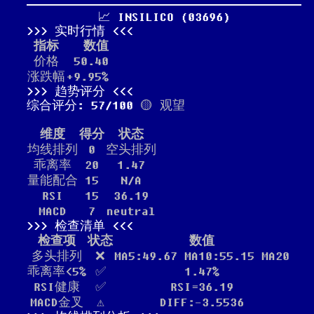
📈 INSILICO (03696)
实时行情
指标
数值
价格
50.40
涨跌幅
+9.95%
趋势评分
综合评分: 57/100
🟡 观望
维度
得分
状态
均线排列
0
空头排列
乖离率
20
1.47
量能配合
15
N/A
RSI
15
36.19
MACD
7
neutral
检查清单
检查项
状态
数值
多头排列
❌
MA5:49.67 MA10:55.15 MA20
乖离率<5%
✅
1.47%
RSI健康
✅
RSI=36.19
MACD金叉
⚠️
DIFF:-3.5536