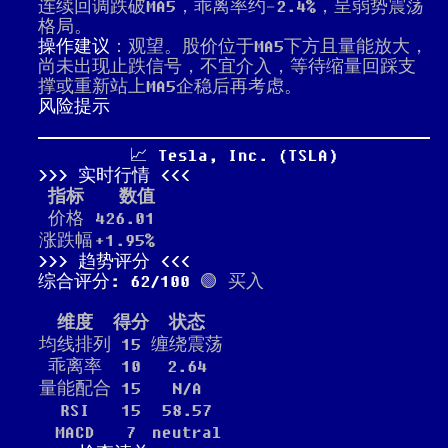
连续回调跌破MA5，乖离率约-2.4%，呈弱势震荡
格局。
操作建议
：观望。股价位于MA5下方且量能放大，
尚未出现止跌信号，不宜介入，等待缩量回踩支
撑或重新站上MA5企稳后再考虑。
风险提示
📈 Tesla, Inc. (TSLA)
实时行情
指标
数值
价格
426.01
涨跌幅
+1.95%
趋势评分
综合评分: 62/100
🟢 买入
维度
得分
状态
均线排列
15
缠绕震荡
乖离率
10
2.64
量能配合
15
N/A
RSI
15
58.57
MACD
7
neutral