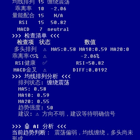
均线排列
15
缠绕震荡
乖离率
10
-2.06
量能配合
15
N/A
RSI
15
50.82
MACD
7
neutral
检查清单
检查项
状态
数值
多头排列
⚠️
MA5:0.58 MA10:0.59 MA20:0
乖离率<5%
⚠️
-2.06%
RSI健康
✅
RSI=50.82
MACD金叉
⚠️
DIFF:0.0192
均线排列分析
排列状态:
缠绕震荡
MA5: 0.58
MA10: 0.59
MA20: 0.55
趋势强度: 50
建议: ⚠️ 方向不明，建议等待明确信号
🤖 AI 分析
当前趋势判断：
震荡偏弱，均线缠绕，多头尚未
形成。