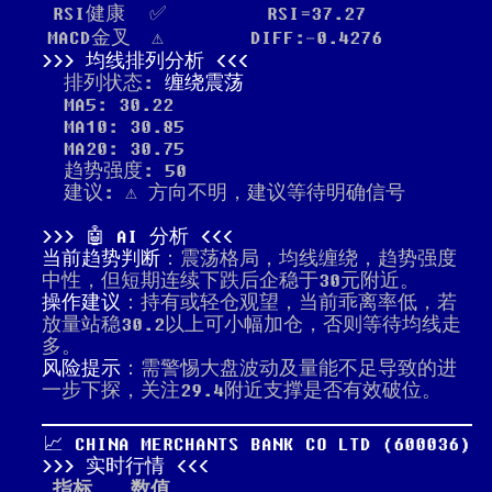
RSI健康
✅
RSI=37.27
MACD金叉
⚠️
DIFF:-0.4276
均线排列分析
排列状态:
缠绕震荡
MA5: 30.22
MA10: 30.85
MA20: 30.75
趋势强度: 50
建议: ⚠️ 方向不明，建议等待明确信号
🤖 AI 分析
当前趋势判断
：震荡格局，均线缠绕，趋势强度
中性，但短期连续下跌后企稳于30元附近。
操作建议
：持有或轻仓观望，当前乖离率低，若
放量站稳30.2以上可小幅加仓，否则等待均线走
多。
风险提示
：需警惕大盘波动及量能不足导致的进
一步下探，关注29.4附近支撑是否有效破位。
📈 CHINA MERCHANTS BANK CO LTD (600036)
实时行情
指标
数值