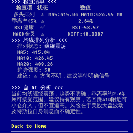
检查清单
检查项
状态
数值
多头排列
⚠️
MA5:415.04 MA10:426.45 MA
乖离率<5%
⚠️
2.64%
RSI健康
✅
RSI=58.57
MACD金叉
⚠️
DIFF:10.3387
均线排列分析
排列状态:
缠绕震荡
MA5: 415.04
MA10: 426.45
MA20: 409.26
趋势强度: 50
建议: ⚠️ 方向不明，建议等待明确信号
🤖 AI 分析
当前均线缠绕震荡，趋势不明确，乖离率约2.6%
属可接受范围。建议持有观察，若回踩410附近可
小仓介入，但不宜追高。风险在于美股大盘波动
及特斯拉自身消息面不确定性。
Back to Home