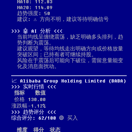
MA10: 112.83
MA20: 114.09
趋势强度: 50
建议: ⚠️ 方向不明，建议等待明确信号
🤖 AI 分析
当前均线呈缠绕震荡，缺乏明确多头排列，趋
势判断为震荡。
建议观望，等待均线走出明确方向或价格放量
突破区间；已持有者可继续持股。
风险在于震荡后可能向下破位，需留意量能变
化及消息面扰动。
📈 Alibaba Group Holding Limited (BABA)
实时行情
指标
数值
价格
130.00
涨跌幅
-1.12%
趋势评分
综合评分: 62/100
🟢 买入
维度
得分
状态