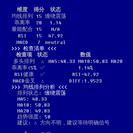
维度
得分
状态
均线排列
15
缠绕震荡
乖离率
20
1.14
量能配合
15
N/A
RSI
15
47.92
MACD
7
neutral
检查清单
检查项
状态
数值
多头排列
⚠️
MA5:48.33 MA10:50.83 MA20
乖离率<5%
✅
1.14%
RSI健康
✅
RSI=47.92
MACD金叉
⚠️
DIFF:1.9523
均线排列分析
排列状态:
缠绕震荡
MA5: 48.33
MA10: 50.83
MA20: 49.83
趋势强度: 50
建议: ⚠️ 方向不明，建议等待明确信号