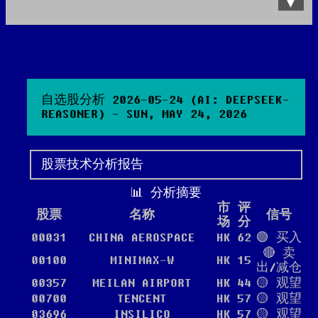
Data Product
All posts
Search Site
自选股分析 2026-05-24 (AI: DEEPSEEK-
REASONER) - SUN, MAY 24, 2026
股票技术分析报告
📊 分析摘要
市
评
股票
名称
信号
场
分
00031
CHINA AEROSPACE
HK
62
🟢 买入
🔴 卖
00100
MINIMAX-W
HK
15
出/减仓
00357
MEILAN AIRPORT
HK
44
🟡 观望
00700
TENCENT
HK
57
🟡 观望
03696
INSILICO
HK
57
🟡 观望