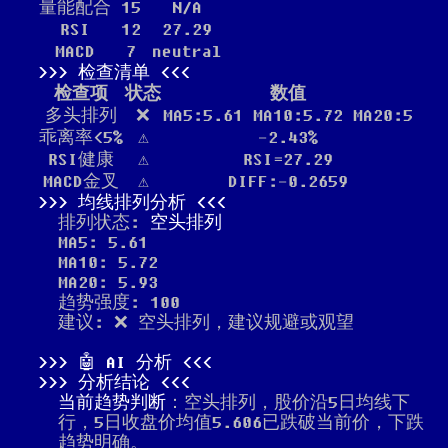
量能配合
15
N/A
RSI
12
27.29
MACD
7
neutral
检查清单
检查项
状态
数值
多头排列
❌
MA5:5.61 MA10:5.72 MA20:5
乖离率<5%
⚠️
-2.43%
RSI健康
⚠️
RSI=27.29
MACD金叉
⚠️
DIFF:-0.2659
均线排列分析
排列状态:
空头排列
MA5: 5.61
MA10: 5.72
MA20: 5.93
趋势强度: 100
建议: ❌ 空头排列，建议规避或观望
🤖 AI 分析
分析结论
当前趋势判断
：空头排列，股价沿5日均线下
行，5日收盘价均值5.606已跌破当前价，下跌
趋势明确。