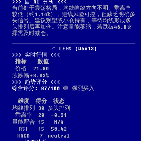
🤖 AI 分析
当前处于震荡格局，均线缠绕方向不明。乖离率
较低（约1.14%），短线风险可控，但缺乏明确多
头信号。建议观望或小仓持有，等待均线形成多
头排列后再加仓。注意量能萎缩，若跌破46.8支
撑需及时减仓。
📈 LENS (06613)
实时行情
指标
数值
价格
21.80
涨跌幅
+8.03%
趋势评分
综合评分: 87/100
🟢 强烈买入
维度
得分
状态
均线排列
30
多头排列
乖离率
20
-0.31
量能配合
15
N/A
RSI
15
58.42
MACD
7
neutral