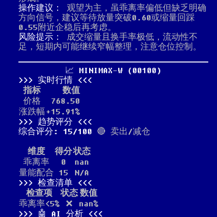
操作建议：
观望为主，虽乖离率偏低但缺乏明确
方向信号，建议等待放量突破0.60或缩量回踩
0.55附近企稳后再考虑。
风险提示：
成交缩量且换手率极低，流动性不
足，短期内可能继续窄幅整理，注意仓位控制。
📈 MINIMAX-W (00100)
实时行情
指标
数值
价格
768.50
涨跌幅
+15.91%
趋势评分
综合评分: 15/100
🔴 卖出/减仓
维度
得分
状态
乖离率
0
nan
量能配合
15
N/A
检查清单
检查项
状态
数值
乖离率<5%
❌
nan%
🤖 AI 分析