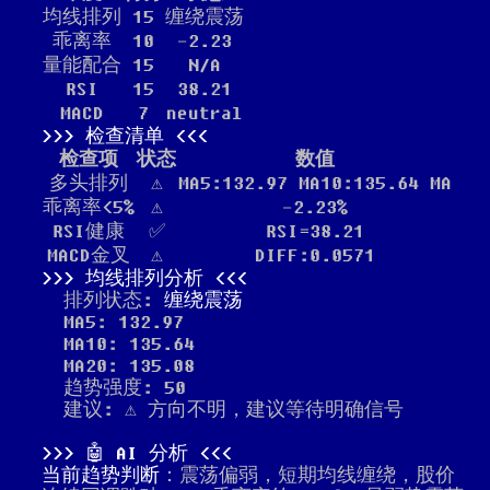
均线排列
15
缠绕震荡
乖离率
10
-2.23
量能配合
15
N/A
RSI
15
38.21
MACD
7
neutral
检查清单
检查项
状态
数值
多头排列
⚠️
MA5:132.97 MA10:135.64 MA
乖离率<5%
⚠️
-2.23%
RSI健康
✅
RSI=38.21
MACD金叉
⚠️
DIFF:0.0571
均线排列分析
排列状态:
缠绕震荡
MA5: 132.97
MA10: 135.64
MA20: 135.08
趋势强度: 50
建议: ⚠️ 方向不明，建议等待明确信号
🤖 AI 分析
当前趋势判断
：震荡偏弱，短期均线缠绕，股价