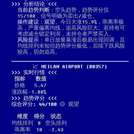
分析结论
当前趋势判断
：空头趋势，趋势评分仅
15/100，信号明确为卖出/减仓。
操作建议
：
观望
。今日大涨15.9%，乖离率极
高，严重偏离均线，追高风险巨大。若持有可
考虑减仓锁定利润，未持仓者严禁买入。
风险提示
：单日放量暴涨后极易出现回调，且
均线排列未知但趋势评分极低，后续下跌风险
较高，切勿追高。
📈 MEILAN AIRPORT (00357)
实时行情
指标
数值
价格
5.47
涨跌幅
-1.80%
趋势评分
综合评分: 44/100
🟡 观望
维度
得分
状态
均线排列
0
空头排列
乖离率
10
-2.43