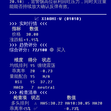
20.18），需警惕高位获利回吐压力，同时关注量
能能否持续放大确认反弹有效。
📈 XIAOMI-W (01810)
实时行情
指标
数值
价格
30.00
涨跌幅
+1.15%
趋势评分
综合评分: 72/100
🟢 买入
维度
得分
状态
均线排列
15
缠绕震荡
乖离率
20
-0.73
量能配合
15
N/A
RSI
15
37.27
MACD
7
neutral
检查清单
检查项
状态
数值
多头排列
⚠️
MA5:30.22 MA10:30.85 MA20
乖离率<5%
✅
-0.73%