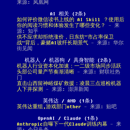
来源: 凤凰网
AI 相关 (2条)
如何评价微信读书上线的 AI Skill ？使用后
你的阅读习惯和体验发生了哪些变化？
- 来
源: 知乎
供不应求却拒绝涨价，日东纺"市占率保卫
战"背后，豪赌AI玻纤长期景气
- 来源: 华尔
街见闻
机器人 / 机器狗 / 具身智能 (2条)
机器人行业资本化加速：一二级市场同步活跃
头部公司量产节奏渐清晰
- 来源: 财联社热
门
直击山西留神峪煤矿救援：凌晨三点巡检机器
人下井探测
- 来源: 澎湃新闻
英伟达 / AMD (1条)
英伟达重组,游戏部门other
- 来源: 贴吧
OpenAI / Claude (1条)
Anthropic自曝下一代Claude训练内幕
- 来