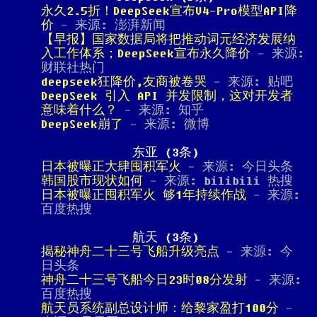
永久2.5折！DeepSeek宣布V4-Pro模型API降
价
- 来源: 澎湃新闻
【早报】国家数据局将把推动词元经济发展纳
入工作体系；DeepSeek宣布永久降价
- 来源:
财联社热门
deepseek狂降价,友商被卷哭
- 来源: 贴吧
DeepSeek 引入 API 并发限制，这对开发者
意味着什么？
- 来源: 知乎
DeepSeek崩了
- 来源: 微博
东亚 (3条)
日本被曝正大肆囤积军火
- 来源: 今日头条
韩国股市现状如何
- 来源: bilibili 热搜
日本被曝正囤积军火 够1年持续作战
- 来源:
百度热搜
航天 (3条)
揭秘神舟二十三号飞船升级亮点
- 来源: 今
日头条
神舟二十三号飞船今日23时08分发射
- 来源:
百度热搜
航天员系统副总设计师：给黎家盈打100分
-