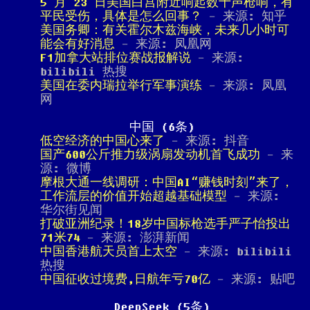
5 月 23 日美国白宫附近响起数十声枪响，有
平民受伤，具体是怎么回事？
- 来源: 知乎
美国务卿：有关霍尔木兹海峡，未来几小时可
能会有好消息
- 来源: 凤凰网
F1加拿大站排位赛战报解说
- 来源:
bilibili 热搜
美国在委内瑞拉举行军事演练
- 来源: 凤凰
网
中国 (6条)
低空经济的中国心来了
- 来源: 抖音
国产600公斤推力级涡扇发动机首飞成功
- 来
源: 微博
摩根大通一线调研：中国AI“赚钱时刻”来了，
工作流层的价值开始超越基础模型
- 来源:
华尔街见闻
打破亚洲纪录！18岁中国标枪选手严子怡投出
71米74
- 来源: 澎湃新闻
中国香港航天员首上太空
- 来源: bilibili
热搜
中国征收过境费,日航年亏70亿
- 来源: 贴吧
DeepSeek (5条)