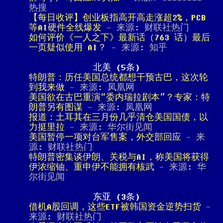
热搜
【每日收评】创业板指高开高走涨超2%，PCB
等AI硬件全线爆发
- 来源: 财联社热门
如何评价《一人之下》最新话（763 话）最后
一页疑似使用 AI？
- 来源: 知乎
北美 (5条)
特朗普：历任美国总统都想干预古巴，这次轮
到我来做
- 来源: 凤凰网
美国欲在古巴重演“委内瑞拉剧本”？专家：特
朗普另有图谋
- 来源: 凤凰网
报道：土耳其在三月份几乎清仓美国国债，以
力挺里拉
- 来源: 华尔街见闻
美国暂停一项对台军售案，外交部回应
- 来
源: 财联社热门
特朗普密集谈伊朗、关税与AI，称美国将获得
伊浓缩铀、重申伊不能拥有核武
- 来源: 华
尔街见闻
东亚 (3条)
借机A股回调，这些ETF被韩国资金逆势扫货
-
来源: 财联社热门