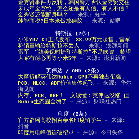
金秀贤事件再反转，韩国警方否认金秀贤交往
未成年金赛纶，怎么还是有人信、有人不信？
金秀贤还能翻身吗？
- 来源: 知乎
纯智商税?日本米饭放硅胶
- 来源: 贴吧
特斯拉 (2条)
小米YU7 GT正式发布：38.99万元起售，雷军
称销量输给特斯拉不丢人
- 来源: 澎湃新闻
雷军：“媲美保时捷和特斯拉”不是吹嘘，希望
大家有耐心再等小米5年
- 来源: 澎湃新闻
英伟达 / AMD (2条)
大摩拆解英伟达Rubin：GPU不再独占蛋糕，
PCB、MLCC、ABF价值集体起飞
- 来源: 华尔
街见闻
内存、PCB、ABF！一文读懂：英伟达没涨 但
Rubin生态圈全嗨了
- 来源: 财联社热门
印度 (2条)
官方辟谣高校招百余名印度留学生
- 来源:
抖音
印度用电峰值连破纪录
- 来源: 今日头条