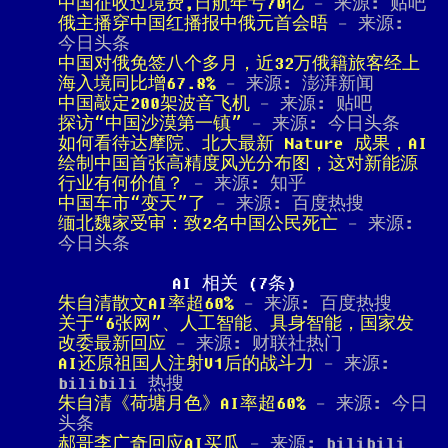
中国征收过境费,日航年亏70亿
- 来源: 贴吧
俄主播穿中国红播报中俄元首会晤
- 来源:
今日头条
中国对俄免签八个多月，近32万俄籍旅客经上
海入境同比增67.8%
- 来源: 澎湃新闻
中国敲定200架波音飞机
- 来源: 贴吧
探访“中国沙漠第一镇”
- 来源: 今日头条
如何看待达摩院、北大最新 Nature 成果，AI
绘制中国首张高精度风光分布图，这对新能源
行业有何价值？
- 来源: 知乎
中国车市“变天”了
- 来源: 百度热搜
缅北魏家受审：致2名中国公民死亡
- 来源:
今日头条
AI 相关 (7条)
朱自清散文AI率超60%
- 来源: 百度热搜
关于“6张网”、人工智能、具身智能，国家发
改委最新回应
- 来源: 财联社热门
AI还原祖国人注射V1后的战斗力
- 来源:
bilibili 热搜
朱自清《荷塘月色》AI率超60%
- 来源: 今日
头条
郝哥李广奇回应AI买瓜
- 来源: bilibili