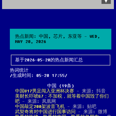
Data Product
All posts
Search Site
热点新闻: 中国, 芯片, 东亚等 - WED,
MAY 20, 2026
基于2026-05-20的热点新闻汇总
热词统计
生成时间: 05-20 17:55
中国 (19条)
中国U17男足闯入亚洲杯决赛
- 来源: 抖音
美财长吓唬G7：不加税，就等着中国毁了你们
吧
- 来源: 凤凰网
中国敲定200架波音飞机
- 来源: 贴吧
武契奇将对中国进行国事访问
- 来源: 微博