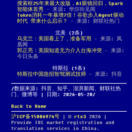
搜索框25年来最大改版，AI眼镜回归，Spark
智能体首秀
- 来源: 华尔街见闻
Token消耗一年暴增7倍！谷歌步入Agent驱动
时代 带来什么启示？
- 来源: 财联社热门
北美 (2条)
乌克兰：美国看上了，准备军用
- 来源: 凤
凰网
郭正亮：美国知道无力介入台海冲突
- 来源:
今日头条
特斯拉 (1条)
特斯拉中国急招智驾测试技师
- 来源: 抖音
数据来源: 抖音、知乎、澎湃新闻、财联社热
门、微博等 | 日期: 2026-05-20
Back to Home
沪ICP备15006974号
| ©
rtx3
2026
|
Provide IOS market registration and
translation services in China.