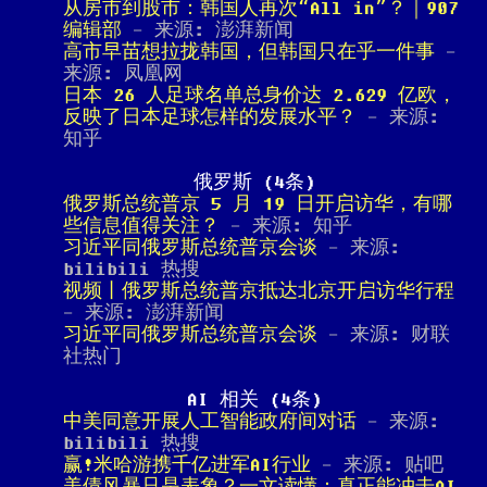
从房市到股市：韩国人再次“All in”？｜907
编辑部
- 来源: 澎湃新闻
高市早苗想拉拢韩国，但韩国只在乎一件事
-
来源: 凤凰网
日本 26 人足球名单总身价达 2.629 亿欧，
反映了日本足球怎样的发展水平？
- 来源:
知乎
俄罗斯 (4条)
俄罗斯总统普京 5 月 19 日开启访华，有哪
些信息值得关注？
- 来源: 知乎
习近平同俄罗斯总统普京会谈
- 来源:
bilibili 热搜
视频丨俄罗斯总统普京抵达北京开启访华行程
- 来源: 澎湃新闻
习近平同俄罗斯总统普京会谈
- 来源: 财联
社热门
AI 相关 (4条)
中美同意开展人工智能政府间对话
- 来源:
bilibili 热搜
赢!米哈游携千亿进军AI行业
- 来源: 贴吧