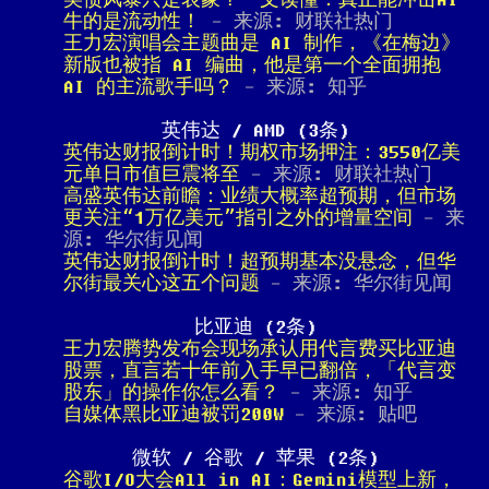
美债风暴只是表象？一文读懂：真正能冲击AI
牛的是流动性！
- 来源: 财联社热门
王力宏演唱会主题曲是 AI 制作，《在梅边》
新版也被指 AI 编曲，他是第一个全面拥抱
AI 的主流歌手吗？
- 来源: 知乎
英伟达 / AMD (3条)
英伟达财报倒计时！期权市场押注：3550亿美
元单日市值巨震将至
- 来源: 财联社热门
高盛英伟达前瞻：业绩大概率超预期，但市场
更关注“1万亿美元”指引之外的增量空间
- 来
源: 华尔街见闻
英伟达财报倒计时！超预期基本没悬念，但华
尔街最关心这五个问题
- 来源: 华尔街见闻
比亚迪 (2条)
王力宏腾势发布会现场承认用代言费买比亚迪
股票，直言若十年前入手早已翻倍，「代言变
股东」的操作你怎么看？
- 来源: 知乎
自媒体黑比亚迪被罚200W
- 来源: 贴吧
微软 / 谷歌 / 苹果 (2条)
谷歌I/O大会All in AI：Gemini模型上新，