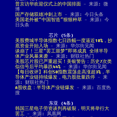
普京访华欢迎仪式上的中国排面
- 来源: 微
博
国产存储双雄冲刺上市
- 来源: 今日头条
美国老外被“中国智造”狠狠种草
- 来源: 今
日头条
芯片 (5条)
美股费城半导体指数七日跌幅一度逼近10%，抄
底资金开始入场
- 来源: 华尔街见闻
谈崩了！三星“罢工噩梦”即将成真 全球半导
体产业风暴来袭
- 来源: 财联社热门
美股芯片股已严重超买！美银警告：历史7次类
似信号后平均暴跌44%
- 来源: 华尔街见闻
【每日收评】科创50指数震荡走高涨超3%，半
导体产业链持续爆发，电力股批量跌停
- 来
源: 财联社热门
A股收盘：半导体产业链爆发
- 来源: 百度热
搜
东亚 (4条)
韩国三星电子劳资谈判再破裂，明天将举行大
罢工
- 来源: 凤凰网