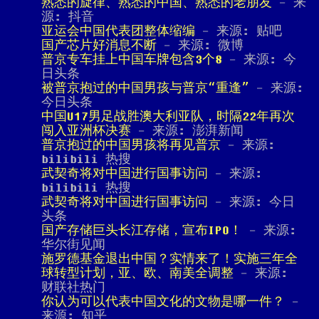
熟悉的旋律、熟悉的中国、熟悉的老朋友
- 来
源: 抖音
亚运会中国代表团整体缩编
- 来源: 贴吧
国产芯片好消息不断
- 来源: 微博
普京专车挂上中国车牌包含3个8
- 来源: 今
日头条
被普京抱过的中国男孩与普京“重逢”
- 来源:
今日头条
中国U17男足战胜澳大利亚队，时隔22年再次
闯入亚洲杯决赛
- 来源: 澎湃新闻
普京抱过的中国男孩将再见普京
- 来源:
bilibili 热搜
武契奇将对中国进行国事访问
- 来源:
bilibili 热搜
武契奇将对中国进行国事访问
- 来源: 今日
头条
国产存储巨头长江存储，宣布IPO！
- 来源:
华尔街见闻
施罗德基金退出中国？实情来了！实施三年全
球转型计划，亚、欧、南美全调整
- 来源:
财联社热门
你认为可以代表中国文化的文物是哪一件？
-
来源: 知乎