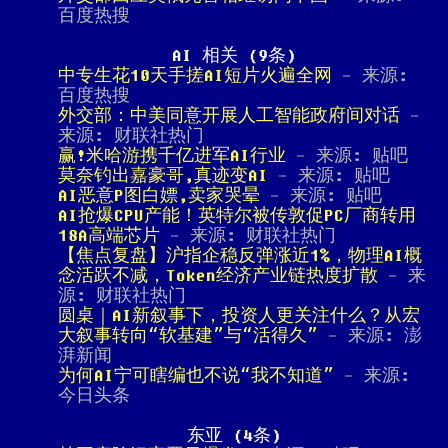
百度热搜
AI 相关 (9条)
中专生花10天手搓AI短片火遍全网
- 来源:
百度热搜
外交部：中美同意开展人工智能政府间对话
-
来源: 财联社热门
赢!米哈游携千亿进军AI行业
- 来源: 贴吧
莫奈钓出嘉豪哥,真迹变AI
- 来源: 贴吧
AI恶意P图白嫖,卖家哭晕
- 来源: 贴吧
AI抢爆CPU产能！英特尔被传敦促PC厂商转用
18A高端芯片
- 来源: 财联社热门
【焦点复盘】沪指企稳反弹涨近1%，物理AI概
念活跃不减，Token经济产业链热度扩散
- 来
源: 财联社热门
圆桌｜AI新叙事下，投资人更关注什么？从宏
大叙事转向“软基建”与“活得久”
- 来源: 澎
湃新闻
为何AI宁可瞎编也不说“我不知道”
- 来源:
今日头条
东亚 (4条)