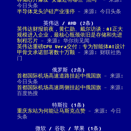
存储芯片爆发 安徽还有哪些“黑马”
- 来源:
今日头条
半导体龙头沪硅产业涨停
- 来源: 今日头条
英伟达 / AMD (2条)
英伟达财报前夜，黄仁勋、戴尔访谈：AI正大
规模进入企业，最核心瓶颈依旧是存储和先进
制程芯片
- 来源: 华尔街见闻
英伟达重磅CPU Vera交付：专为智能体AI设计
甲骨文承诺部署数十万颗
- 来源: 财联社热
门
俄罗斯 (2条)
首都国际机场高速道路挂起中俄国旗
- 来源:
今日头条
首都国际机场高速两侧挂起中俄国旗
- 来源:
百度热搜
特斯拉 (1条)
重庆东站为何能让马斯克点赞
- 来源: 今日
头条
微软 / 谷歌 / 苹果 (1条)