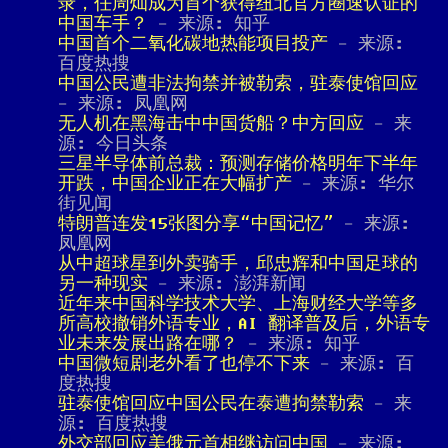
录，任周灿成为首个获得纽北官方圈速认证的
中国车手？
- 来源: 知乎
中国首个二氧化碳地热能项目投产
- 来源:
百度热搜
中国公民遭非法拘禁并被勒索，驻泰使馆回应
- 来源: 凤凰网
无人机在黑海击中中国货船？中方回应
- 来
源: 今日头条
三星半导体前总裁：预测存储价格明年下半年
开跌，中国企业正在大幅扩产
- 来源: 华尔
街见闻
特朗普连发15张图分享“中国记忆”
- 来源:
凤凰网
从中超球星到外卖骑手，邱忠辉和中国足球的
另一种现实
- 来源: 澎湃新闻
近年来中国科学技术大学、上海财经大学等多
所高校撤销外语专业，AI 翻译普及后，外语专
业未来发展出路在哪？
- 来源: 知乎
中国微短剧老外看了也停不下来
- 来源: 百
度热搜
驻泰使馆回应中国公民在泰遭拘禁勒索
- 来
源: 百度热搜
外交部回应美俄元首相继访问中国
- 来源: