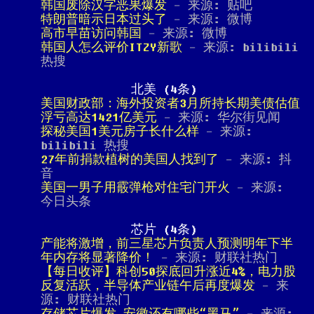
韩国废除汉字恶果爆发
- 来源: 贴吧
特朗普暗示日本过头了
- 来源: 微博
高市早苗访问韩国
- 来源: 微博
韩国人怎么评价ITZY新歌
- 来源: bilibili
热搜
北美 (4条)
美国财政部：海外投资者3月所持长期美债估值
浮亏高达1421亿美元
- 来源: 华尔街见闻
探秘美国1美元房子长什么样
- 来源:
bilibili 热搜
27年前捐款植树的美国人找到了
- 来源: 抖
音
美国一男子用霰弹枪对住宅门开火
- 来源:
今日头条
芯片 (4条)
产能将激增，前三星芯片负责人预测明年下半
年内存将显著降价！
- 来源: 财联社热门
【每日收评】科创50探底回升涨近4%，电力股
反复活跃，半导体产业链午后再度爆发
- 来
源: 财联社热门