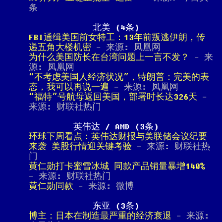
条
北美 (4条)
FBI通缉美国前女特工：13年前叛逃伊朗，传
递五角大楼机密
- 来源: 凤凰网
为什么美国防长在台湾问题上一言不发？
- 来
源: 凤凰网
“不考虑美国人经济状况”，特朗普：完美的表
态，我可以再说一遍
- 来源: 凤凰网
“福特”号航母返回美国，部署时长达326天
-
来源: 财联社热门
英伟达 / AMD (3条)
环球下周看点：英伟达财报与美联储会议纪要
来袭 美股行情迎关键考验
- 来源: 财联社热
门
黄仁勋打卡蜜雪冰城 同款产品销量暴增140%
- 来源: 财联社热门
黄仁勋同款
- 来源: 微博
东亚 (3条)
博主：日本在制造最严重的经济衰退
- 来源: