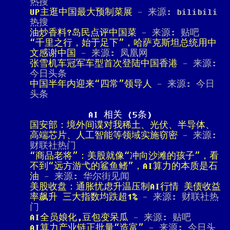
热搜
UP主逛中国最大预制菜展
- 来源: bilibili
热搜
油炒香料?岛民点评中国菜
- 来源: 贴吧
“千里之行，始于足下”，哈萨克斯坦总统用中
文感谢中国
- 来源: 凤凰网
张雪机车冠军车型首次登陆中国香港
- 来源:
今日头条
中国半年内迎来“四常”领导人
- 来源: 今日
头条
AI 相关 (5条)
国安部：境外间谍对我稀土、光伏、半导体、
高端芯片、人工智能等领域实施窃密
- 来源:
财联社热门
“商品老将”：美股就像“冲向沙滩的孩子”，看
不到“远方游弋的鲨鱼鳍”，AI算力的本质是石
油
- 来源: 华尔街见闻
美股收盘：通胀忧虑升温压制AI行情 美债收益
率飙升 三大指数均跌超1%
- 来源: 财联社热
门
AI全员娘化,豆包变呆瓜
- 来源: 贴吧
AI算力产业链正批量“造富”
- 来源: 今日头