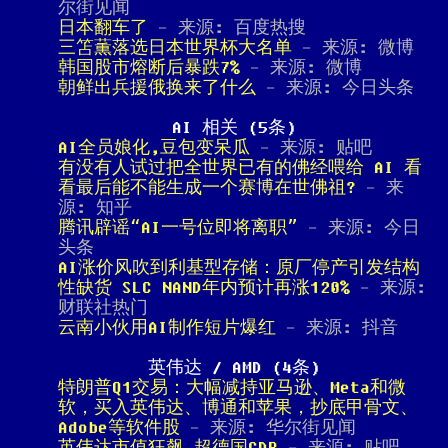
尔街见闻
日本翻车了
- 来源: 百度热搜
三笘薫落选日本世界杯大名单
- 来源: 微博
韩国股市熔断后暴跌7%
- 来源: 微博
朝鲜出兵援俄换来了什么
- 来源: 今日头条
AI 相关 (5条)
AI全员娘化,豆包变呆瓜
- 来源: 贴吧
有没有人试过把全世界已有的佛经喂给 AI 看
看最后能不能生成一个赛博在世佛祖?
- 来
源: 知乎
腾讯辟谣“AI一号位即将离职”
- 来源: 今日
头条
AI涨价风吹到利基型存储：原厂停产引发结构
性缺货 SLC NAND年内预计再涨120%
- 来源:
财联社热门
云南小伙用AI制作短片爆红
- 来源: 抖音
英伟达 / AMD (4条)
特朗普Q1交易：大幅减持亚马逊、Meta和微
软，买入英伟达、博通和苹果，抄底甲骨文、
Adobe等软件股
- 来源: 华尔街见闻