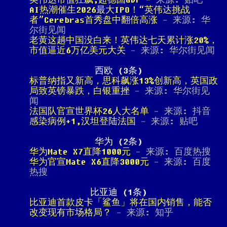
英伟达市值狂飙,超德国GDP
- 来源: 贴吧
AI热潮催生2026最大IPO！“英伟达挑战
者”Cerebras首秀盘中翻倍高涨
- 来源: 华
尔街见闻
老黄这趟中国没白来！英伟达七天累计涨20%，
市值逼近6万亿美元大关
- 来源: 华尔街见闻
西欧 (3条)
标普纳指又新高，思科飙涨13%创新高，英国政
局致英镑暴跌，白银重挫
- 来源: 华尔街见
闻
法国队官宣世界杯26人大名单
- 来源: 抖音
感染病例+1,汉坦登陆法国
- 来源: 贴吧
华为 (2条)
华为Mate X7直降1000元
- 来源: 百度热搜
华为官宣Mate X6直降3000元
- 来源: 百度
热搜
比亚迪 (1条)
比亚迪首款皮卡「鲨鱼」将在国内销售，能否
改变现有市场格局？
- 来源: 知乎