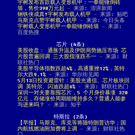
宇树发布首款载人变形机甲：一拳能锤倒砖
墙，售价390万元起
- 来源: 澎湃新闻
钢铁侠成真!宇树发布载人机甲
- 来源: 贴吧
马斯克点赞宇树载人机甲
- 来源: 今日头条
宇树载人变形机甲一拳能锤倒砖墙
- 来源:
百度热搜
芯片 (4条)
美股收盘： 通胀升温及伊朗局势施压市场 芯
片股普遍回调 三大股指涨跌不一
- 来源: 财
联社热门
美股半导体指数跌超4%，高通重挫12%，英特
尔大跌9.1%
- 来源: 华尔街见闻
5月13日投资避雷针：美股光通信、芯片板块回
调 英特尔、闪迪跌超6%
- 来源: 财联社热门
深圳一对夫妻靠囤芯片，5 个月身价暴涨 320
亿元，存储涨价周期能维持多久？普通人能参
与进来吗？
- 来源: 知乎
特斯拉 (2条)
【早报】马斯克、库克等将随特朗普访华；国
内航线燃油附加费将上调
- 来源: 财联社热