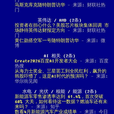
门
马斯克库克随特朗普访华
- 来源: 财联社热
门
英伟达 / AMD (2条)
投资者在担心什么？美股芯片板块集体回调 市
场静待英伟达财报定方向
- 来源: 财联社热
门
黄仁勋搭空军一号随特朗普访华
- 来源: 微
博
AI 相关 (2条)
Create2026百度AI开发者大会
- 来源: 百度
热搜
从海力士奖金、三星罢工到全民红利，飙升的
韩股吓懵了，这是AI时代的预演吗？
- 来源:
华尔街见闻
水电 / 光伏 / 核能 / 能源 (2条)
新能源车零售渗透率达到 61.4%，首次突破
60% 大关，如何看待这一数据？燃油车还有未
来吗？
- 来源: 知乎
数看4月新能源汽车产业成绩单
- 来源: 今日