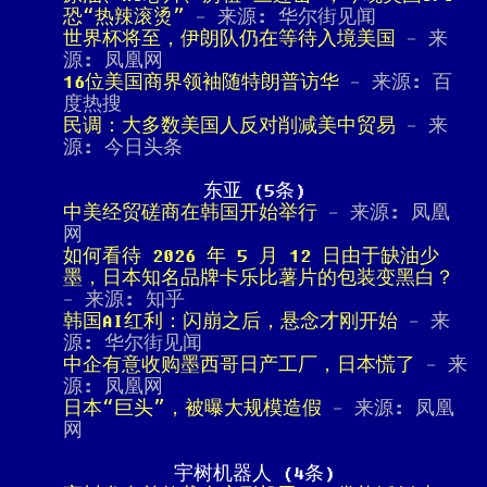
恐“热辣滚烫”
- 来源: 华尔街见闻
世界杯将至，伊朗队仍在等待入境美国
- 来
源: 凤凰网
16位美国商界领袖随特朗普访华
- 来源: 百
度热搜
民调：大多数美国人反对削减美中贸易
- 来
源: 今日头条
东亚 (5条)
中美经贸磋商在韩国开始举行
- 来源: 凤凰
网
如何看待 2026 年 5 月 12 日由于缺油少
墨，日本知名品牌卡乐比薯片的包装变黑白？
- 来源: 知乎
韩国AI红利：闪崩之后，悬念才刚开始
- 来
源: 华尔街见闻
中企有意收购墨西哥日产工厂，日本慌了
- 来
源: 凤凰网
日本“巨头”，被曝大规模造假
- 来源: 凤凰
网
宇树机器人 (4条)