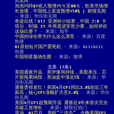
凤凰网
泡泡玛特Q1收入预增75％至80％，欧美市场增
长放缓，中国线上渠道预增150% | 财报见闻
- 来源: 华尔街见闻
奇迹出线！U17 亚洲杯小组赛，中国 2:0 卡
塔尔，时隔 21 年再度进军世少赛，如何评价
这场比赛？
- 来源: 知乎
中国的绿化带为什么这么漂亮
- 来源: 百度
热搜
AI原创短片国产爱死机
- 来源: bilibili
热搜
中国明星戛纳生图
- 来源: 微博
北美 (7条)
美国通胀升温、美伊僵局持续，美股承压，芯
片股拖累纳指，美油盘中涨近5%
- 来源: 华
尔街见闻
通胀烫得发红！美国4月CPI同比3.8%创近三年
新高，核心CPI涨幅扩大至2.8%
- 来源: 华尔
街见闻
美国4月CPI超预期升温 通胀近3年来首次完全
吞噬工资增长
- 来源: 财联社热门
原油、AI芯片、房租“三连击”，今晚美国CPI