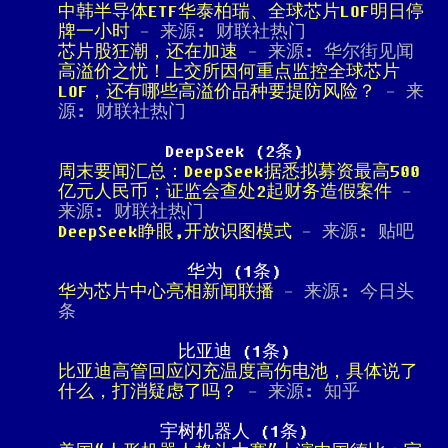
中韩半导体ETF华泰柏瑞、全球芯片LOF明日停
牌一小时
- 来源: 财联社热门
芯片股狂潮，还在加速
- 来源: 华尔街见闻
高溢价之忧！上交所因何重点监控全球芯片
LOF，还有哪些高溢价品种要提防风险？
- 来
源: 财联社热门
DeepSeek (2条)
周末要闻汇总：DeepSeek据悉拟募资最高500
亿元人民币；证监会查处2起财务造假案件
-
来源: 财联社热门
DeepSeek睁眼,开放识图模式
- 来源: 贴吧
华为 (1条)
华为芯片中心亮相新闻联播
- 来源: 今日头
条
比亚迪 (1条)
比亚迪高管回应闪充温度高伤电池，具体说了
什么，打消疑虑了吗？
- 来源: 知乎
宇树机器人 (1条)