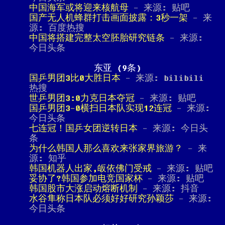
中国海军或将迎来核航母
- 来源: 贴吧
国产无人机蜂群打击画面披露：3秒一架
- 来
源: 百度热搜
中国将搭建完整太空胚胎研究链条
- 来源:
今日头条
东亚 (9条)
国乒男团3比0大胜日本
- 来源: bilibili
热搜
世乒男团3:0力克日本夺冠
- 来源: 贴吧
国乒男团3-0横扫日本队实现12连冠
- 来源:
今日头条
七连冠！国乒女团逆转日本
- 来源: 今日头
条
为什么韩国人那么喜欢来张家界旅游？
- 来
源: 知乎
韩国机器人出家,皈依佛门受戒
- 来源: 贴吧
妥协了?韩国参加电竞国家杯
- 来源: 贴吧
韩国股市大涨启动熔断机制
- 来源: 抖音
水谷隼称日本队必须好好研究孙颖莎
- 来源:
今日头条