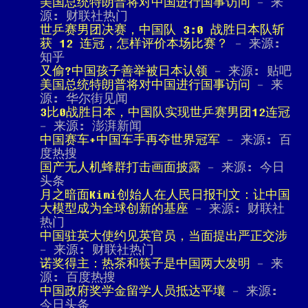
美国总统特朗普将对中国进行国事访问
- 来
源: 财联社热门
世乒赛男团决赛，中国队 3:0 战胜日本队斩
获 12 连冠，怎样评价本场比赛？
- 来源:
知乎
又偷?中国孩子善举被日本认领
- 来源: 贴吧
美国总统特朗普将对中国进行国事访问
- 来
源: 华尔街见闻
3比0战胜日本，中国队实现世乒赛男团12连冠
- 来源: 澎湃新闻
中国赛车+中国车手再夺世界冠军
- 来源: 百
度热搜
国产无人机蜂群打击画面披露
- 来源: 今日
头条
月之暗面Kimi创始人在人民日报刊文：让中国
大模型成为全球创新的基座
- 来源: 财联社
热门
中国驻英大使约见英官员，当面提出严正交涉
- 来源: 财联社热门
诺奖得主：热茶和筷子是中国两大发明
- 来
源: 百度热搜
中国政府奖学金留学人员抵达平壤
- 来源:
今日头条