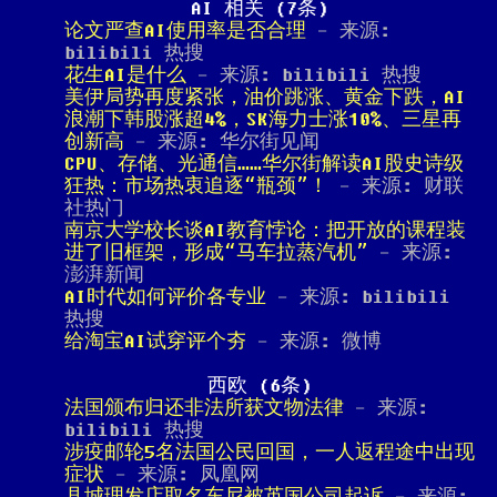
AI 相关 (7条)
论文严查AI使用率是否合理
- 来源:
bilibili 热搜
花生AI是什么
- 来源: bilibili 热搜
美伊局势再度紧张，油价跳涨、黄金下跌，AI
浪潮下韩股涨超4%，SK海力士涨10%、三星再
创新高
- 来源: 华尔街见闻
CPU、存储、光通信……华尔街解读AI股史诗级
狂热：市场热衷追逐“瓶颈”！
- 来源: 财联
社热门
南京大学校长谈AI教育悖论：把开放的课程装
进了旧框架，形成“马车拉蒸汽机”
- 来源:
澎湃新闻
AI时代如何评价各专业
- 来源: bilibili
热搜
给淘宝AI试穿评个夯
- 来源: 微博
西欧 (6条)
法国颁布归还非法所获文物法律
- 来源:
bilibili 热搜
涉疫邮轮5名法国公民回国，一人返程途中出现
症状
- 来源: 凤凰网