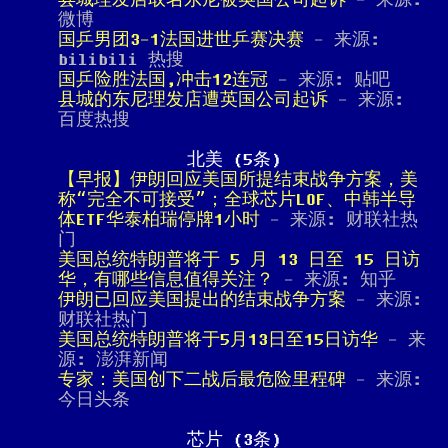
县城理发店取名东尼被英国公司起诉
- 来源:
微博
国乒男团3-1法国进世乒赛决赛
- 来源:
bilibili 热搜
国乒险胜法国,冲击12连冠
- 来源: 贴吧
县城的东尼理发店遭英国公司起诉
- 来源:
百度热搜
北美 (5条)
【早报】伊朗回应美国所提结束战争方案，美
称“完全不可接受”；全球芯片LOF、中韩半导
体ETF华泰柏瑞停牌1小时
- 来源: 财联社热
门
美国总统特朗普将于 5 月 13 日至 15 日访
华，有哪些信息值得关注？
- 来源: 知乎
伊朗已回应美国提出的结束战争方案
- 来源:
财联社热门
美国总统特朗普将于5月13日至15日访华
- 来
源: 澎湃新闻
专家：美国创下二战后最危险里程碑
- 来源:
今日头条
芯片 (3条)