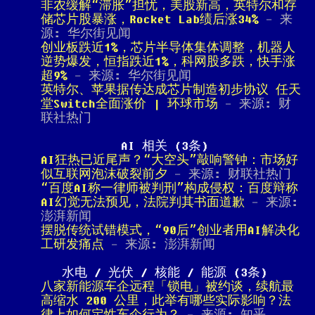
非农缓解“滞胀”担忧，美股新高，英特尔和存
储芯片股暴涨，Rocket Lab绩后涨34%
- 来
源: 华尔街见闻
创业板跌近1%，芯片半导体集体调整，机器人
逆势爆发，恒指跌近1%，科网股多跌，快手涨
超9%
- 来源: 华尔街见闻
英特尔、苹果据传达成芯片制造初步协议 任天
堂Switch全面涨价 | 环球市场
- 来源: 财
联社热门
AI 相关 (3条)
AI狂热已近尾声？“大空头”敲响警钟：市场好
似互联网泡沫破裂前夕
- 来源: 财联社热门
“百度AI称一律师被判刑”构成侵权：百度辩称
AI幻觉无法预见，法院判其书面道歉
- 来源:
澎湃新闻
摆脱传统试错模式，“90后”创业者用AI解决化
工研发痛点
- 来源: 澎湃新闻
水电 / 光伏 / 核能 / 能源 (3条)
八家新能源车企远程「锁电」被约谈，续航最
高缩水 200 公里，此举有哪些实际影响？法