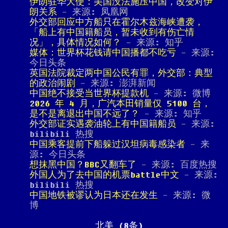
伊朗驻华大使：美国没法施压中国，改变对伊
朗关系
- 来源: 凤凰网
外交部回应中方船只在霍尔木兹海峡遭袭，
「船上有中国籍船员，暂未收到有伤亡情
况」，具体情况如何？
- 来源: 知乎
媒体：世界杯花钱请中国播都不吃亏
- 来源:
今日头条
英国法院裁定两中国公民有罪，外交部：典型
的政治闹剧
- 来源: 澎湃新闻
中国绝不接受当世界杯提款机
- 来源: 微博
2026 年 4 月，广汽本田销量仅 5100 台，
是不是离退出中国不远了？
- 来源: 知乎
外交部证实遇袭油轮上有中国籍船员
- 来源:
bilibili 热搜
中国乘客提前下船躲过汉坦病毒感染者
- 来
源: 今日头条
想抹黑中国？BBC又翻车了
- 来源: 百度热搜
外国人为了去中国的机票battle中文
- 来源:
bilibili 热搜
中国地铁被谬认为日本还在发生
- 来源: 微
博
北美 (8条)