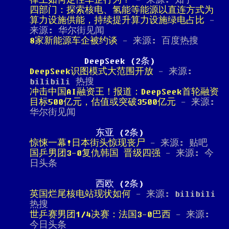
律上如何定性车企行为？
- 来源: 知乎
四部门：探索核电、氢能等能源以直连方式为
算力设施供能，持续提升算力设施绿电占比
-
来源: 华尔街见闻
8家新能源车企被约谈
- 来源: 百度热搜
DeepSeek (2条)
DeepSeek识图模式大范围开放
- 来源:
bilibili 热搜
冲击中国AI融资王！报道：DeepSeek首轮融资
目标500亿元，估值或突破3500亿元
- 来源:
华尔街见闻
东亚 (2条)
惊悚一幕!日本街头惊现丧尸
- 来源: 贴吧
国乒男团3-0复仇韩国 晋级四强
- 来源: 今
日头条
西欧 (2条)
英国烂尾核电站现状如何
- 来源: bilibili
热搜
世乒赛男团1/4决赛：法国3-0巴西
- 来源:
今日头条