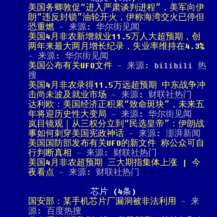
美国务卿敦促“进入严肃谈判进程”，美军向伊
朗“违反封锁”油轮开火，伊称海湾交火已停但
恐重燃
- 来源: 华尔街见闻
美国4月非农新增就业11.5万人大超预期，创
两年来最大两月增长纪录，失业率维持在4.3%
- 来源: 华尔街见闻
美国公布有关UFO文件
- 来源: bilibili 热
搜
美国4月非农录得11.5万远超预期 中东战争冲
击尚未波及就业市场
- 来源: 财联社热门
达利欧：美国经济正积累“致命斑块”，未来五
年将迎历史性大变局
- 来源: 华尔街见闻
岚目镜观｜从三权分立到“民选皇帝”：伊朗战
事如何刺穿美国宪政神话
- 来源: 澎湃新闻
美国国防部发布有关UFO的新文件 称公众可自
行判断真相
- 来源: 财联社热门
美国4月非农超预期 三大期指集体上涨 | 今
夜看点
- 来源: 财联社热门
芯片 (4条)
国安部：某手机芯片厂漏洞被非法利用
- 来
源: 百度热搜