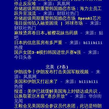
停止反应堆
- 来源: 凤凰网
存储超级周期重塑韩国婚恋市场：海力士员工
跃升至顶流
- 来源: 财联社热门
存储超级周期重塑韩国婚恋市场 OpenAI芯片
项目据传陷入融资困境 | 环球市场
- 来源:
财联社热门
麻辣烫席卷日本,被樱花妹当药膳
- 来源: 贴
吧
日本的信息茧房有多严重
- 来源: bilibili
热搜
国乒女团3-0横扫韩国进世乒赛4强
- 来源:
今日头条
北美 (7条)
伊朗战争丨伊朗发布打击美国军舰视频
- 来
源: 凤凰网
美国和伊朗又打起来了
- 来源: bilibili
热搜
报道：美伊已就缓解美国海上封锁达成共识，
以换取霍尔木兹“逐步开放”
- 来源: 华尔街
见闻
王毅会见美国国会参议员代表团，此访是特朗