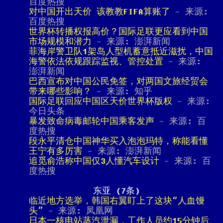
百度热搜
对中国开出天价 该教教FIFA算账了
- 来源:
百度热搜
世界杯转播权报高价？国际足联更应看到中国
市场规模和潜力
- 来源: 澎湃新闻
菲海岸警卫队1架岛人型机蓄意抵近滋扰，中国
海警依法依规跟踪监视、管控处置
- 来源:
澎湃新闻
巴西宣布对中国公民免签，对两国文旅经贸会
带来哪些影响？
- 来源: 知乎
国际足联回应中国区天价世界杯版权
- 来源:
今日头条
暴发致命病毒邮轮中国乘客发声
- 来源: 百
度热搜
段永平清仓中国神华买入泡泡玛特，称能看懂
王宁有多厉害
- 来源: 澎湃新闻
追觅俞浩称中国仅3人懂汽车设计
- 来源: 百
度热搜
东亚 (7条)
临近地方选举，韩国右翼盯上了这块“人血馒
头”
- 来源: 凤凰网
日本一核电站蒸汽泄漏，工作人员约15分钟后