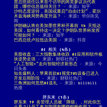
普总统就任以来首个访华的两党参议员代表
团，哪些信息值得关注？
- 来源: 知乎
沙特态度逆转，美国或重启“自由计划”，霍尔
木兹海峡局势再度升温？
- 来源: 华尔街见
闻
伊朗确认将在美加墨世界杯开幕前 14 天抵达
美国，如何看待这一决定？伊朗队世界杯发挥
可能如何？
- 来源: 知乎
巴西总统卢拉抵达美国
- 来源: 抖音
AI 相关 (4条)
美股收盘：三大指数集体收跌 AI应用和软件板
块逆势走强
- 来源: 财联社热门
“人工智能+”走向智能经济新形态
- 来源: 今
日头条
知名爆料人：苹果首款AI视觉TWS设备已进入
开发后期阶段
- 来源: 财联社热门
三角洲如何忽悠AI送礼
- 来源: bilibili
热搜
胖东来 (1条)
胖东来 19 名管理人员被「降级」，对此你怎