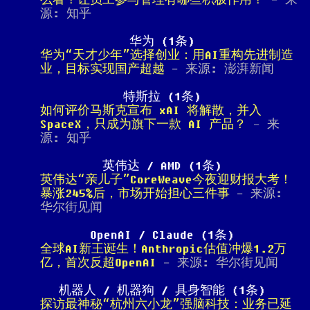
么看？让员工参与管理有哪些积极作用？
- 来
源: 知乎
华为 (1条)
华为“天才少年”选择创业：用AI重构先进制造
业，目标实现国产超越
- 来源: 澎湃新闻
特斯拉 (1条)
如何评价马斯克宣布 xAI 将解散，并入
SpaceX，只成为旗下一款 AI 产品？
- 来
源: 知乎
英伟达 / AMD (1条)
英伟达“亲儿子”CoreWeave今夜迎财报大考！
暴涨245%后，市场开始担心三件事
- 来源:
华尔街见闻
OpenAI / Claude (1条)
全球AI新王诞生！Anthropic估值冲爆1.2万
亿，首次反超OpenAI
- 来源: 华尔街见闻
机器人 / 机器狗 / 具身智能 (1条)
探访最神秘“杭州六小龙”强脑科技：业务已延