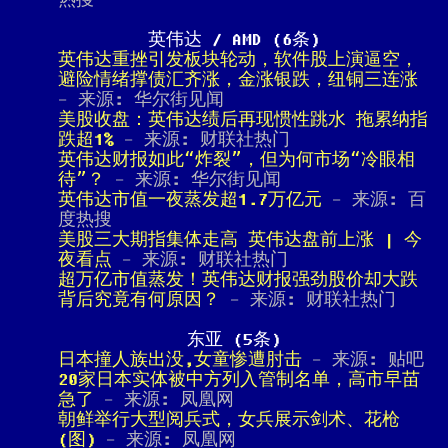
热搜
英伟达 / AMD (6条)
英伟达重挫引发板块轮动，软件股上演逼空，
避险情绪撑债汇齐涨，金涨银跌，纽铜三连涨
- 来源: 华尔街见闻
美股收盘：英伟达绩后再现惯性跳水 拖累纳指
跌超1%
- 来源: 财联社热门
英伟达财报如此“炸裂”，但为何市场“冷眼相
待”？
- 来源: 华尔街见闻
英伟达市值一夜蒸发超1.7万亿元
- 来源: 百
度热搜
美股三大期指集体走高 英伟达盘前上涨 | 今
夜看点
- 来源: 财联社热门
超万亿市值蒸发！英伟达财报强劲股价却大跌
背后究竟有何原因？
- 来源: 财联社热门
东亚 (5条)
日本撞人族出没,女童惨遭肘击
- 来源: 贴吧
20家日本实体被中方列入管制名单，高市早苗
急了
- 来源: 凤凰网
朝鲜举行大型阅兵式，女兵展示剑术、花枪
(图)
- 来源: 凤凰网