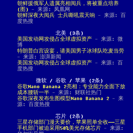
朝鲜援俄军人遗属亮相阅兵，将被重点培养
(图)
- 来源: 凤凰网
朝鲜深夜大阅兵 士兵嘶吼震天响
- 来源: 百
度热搜
北美 (3条)
美国发动网攻侵占全球虚拟资产
- 来源: 微
博
特朗普白宫设宴，请美国男子冰球队吃麦当劳
- 来源: 澎湃新闻
美国发动网攻侵占全球虚拟资产
- 来源: 百
度热搜
微软 / 谷歌 / 苹果 (2条)
谷歌Nano Banana 2亮相：专业能力全面下放
成本腰斩一半
- 来源: 财联社热门
谷歌深夜发布生图模型Nano Banana 2
- 来
源: 百度热搜
芯片 (2条)
三星存储部门漫天要价，苹果照单全收——三星
手机部门被迫采用50%美光存储芯片
- 来源: