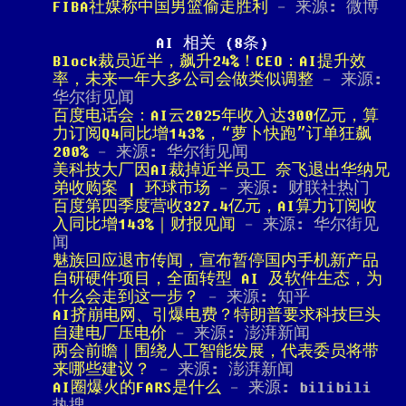
FIBA社媒称中国男篮偷走胜利
- 来源: 微博
AI 相关 (8条)
Block裁员近半，飙升24%！CEO：AI提升效
率，未来一年大多公司会做类似调整
- 来源:
华尔街见闻
百度电话会：AI云2025年收入达300亿元，算
力订阅Q4同比增143%，“萝卜快跑”订单狂飙
200%
- 来源: 华尔街见闻
美科技大厂因AI裁掉近半员工 奈飞退出华纳兄
弟收购案 | 环球市场
- 来源: 财联社热门
百度第四季度营收327.4亿元，AI算力订阅收
入同比增143%｜财报见闻
- 来源: 华尔街见
闻
魅族回应退市传闻，宣布暂停国内手机新产品
自研硬件项目，全面转型 AI 及软件生态，为
什么会走到这一步？
- 来源: 知乎
AI挤崩电网、引爆电费？特朗普要求科技巨头
自建电厂压电价
- 来源: 澎湃新闻
两会前瞻｜围绕人工智能发展，代表委员将带
来哪些建议？
- 来源: 澎湃新闻
AI圈爆火的FARS是什么
- 来源: bilibili