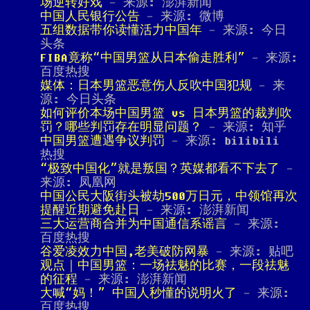
场逆转好戏
- 来源: 澎湃新闻
中国人民银行公告
- 来源: 微博
五组数据带你读懂活力中国年
- 来源: 今日
头条
FIBA竟称“中国男篮从日本偷走胜利”
- 来源:
百度热搜
媒体：日本男篮恶意伤人反吹中国犯规
- 来
源: 今日头条
如何评价本场中国男篮 vs 日本男篮的裁判吹
罚？哪些判罚存在明显问题？
- 来源: 知乎
中国男篮遭遇争议判罚
- 来源: bilibili
热搜
“极致中国化”就是叛国？英媒都看不下去了
-
来源: 凤凰网
中国公民大阪街头被劫500万日元，中领馆再次
提醒近期避免赴日
- 来源: 澎湃新闻
三大运营商合并为中国通信系谣言
- 来源:
百度热搜
谷爱凌效力中国,老美破防网暴
- 来源: 贴吧
观点｜中国男篮：一场祛魅的比赛，一段祛魅
的征程
- 来源: 澎湃新闻
大喊“妈！” 中国人秒懂的说明火了
- 来源:
百度热搜