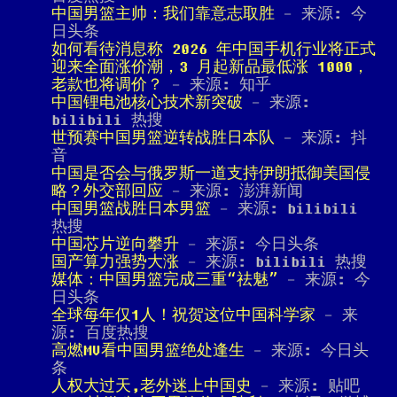
中国男篮主帅：我们靠意志取胜
- 来源: 今
日头条
如何看待消息称 2026 年中国手机行业将正式
迎来全面涨价潮，3 月起新品最低涨 1000，
老款也将调价？
- 来源: 知乎
中国锂电池核心技术新突破
- 来源:
bilibili 热搜
世预赛中国男篮逆转战胜日本队
- 来源: 抖
音
中国是否会与俄罗斯一道支持伊朗抵御美国侵
略？外交部回应
- 来源: 澎湃新闻
中国男篮战胜日本男篮
- 来源: bilibili
热搜
中国芯片逆向攀升
- 来源: 今日头条
国产算力强势大涨
- 来源: bilibili 热搜
媒体：中国男篮完成三重“祛魅”
- 来源: 今
日头条
全球每年仅1人！祝贺这位中国科学家
- 来
源: 百度热搜
高燃MV看中国男篮绝处逢生
- 来源: 今日头
条
人权大过天,老外迷上中国史
- 来源: 贴吧