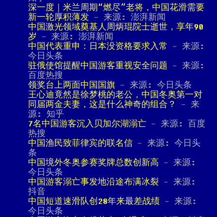
深一度｜米兰周期“燃尽”老将，中国花滑需要
新一轮厚积薄发
- 来源: 澎湃新闻
中国激光领域奠基人周炳琨院士逝世，享年90
岁
- 来源: 澎湃新闻
中国代表重申：日本没资格要求入常
- 来源:
今日头条
驻俄使馆提醒中国游客重视安全问题
- 来源:
百度热搜
领奖台上两面中国国旗
- 来源: 今日头条
王心迪竟然是徐梦桃的老公，中国冬奥第一对
同届两金夫妻，这是什么神奇的组合？
- 来
源: 知乎
7名中国游客沉入贝加尔湖溺亡
- 来源: 百度
热搜
中国渔民致菲律宾的联名信
- 来源: 今日头
条
中国境外冬奥参赛奖牌总数创新高
- 来源:
今日头条
中国游客溺亡事发地沿途布满冰裂
- 来源:
抖音
中国短道速滑队创28年来最差战绩
- 来源:
今日头条