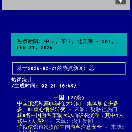
Data Product
All posts
Search Site
热点新闻: 中国, 东亚, 北美等 - SAT,
FEB 21, 2026
基于2026-02-21的热点新闻汇总
热词统计
生成时间: 02-21 10:49
中国 (27条)
中国顶流私募Q4调仓大转向：集体加仓拼多
多、AI重心悄然转变
- 来源: 财联社热门
载8名中国游客车辆因冰面破裂沉湖，其中1人
逃生7人遇难
- 来源: 澎湃新闻
驻俄使馆再次提醒中国游客注意安全
- 来源: