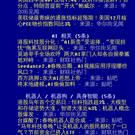
美国四季度GDP仅增1.4%！政府停摆拖累1个百
分点，特朗普提前“开火”鲍威尔
- 来源: 华
尔街见闻
美联储最青睐的通胀指标超预期！美国12月核
心PCE物价指数同比3%
- 来源: 华尔街见闻
AI 相关 (5条)
港股科技股分化：“AI新贵”受追捧，“变现担
忧"拖累互联网巨头
- 来源: 华尔街见闻
莫迪举手全场欢呼 两大AI掌门人却各自握拳尴
尬对峙
- 来源: 财联社热门
Seedance2.0春晚出圈，AI视频应用浮现哪些
风口？
- 来源: 财联社热门
西方跳脚:东大AI惹怒上帝
- 来源: 贴吧
终末地建模,AI偷偷加料
- 来源: 贴吧
机器人 / 机器狗 / 具身智能 (5条)
港股马年首个交易日：恒科指跌超2%，大模型
和存储逆势大涨，智谱大涨近43%，机器人概念
股爆发
- 来源: 华尔街见闻
台媒酸了:春晚机器人是合成
- 来源: 贴吧
“马年科技春晚”让买机器人的股民都松了一口
气？节前资金已挤入ETF
- 来源: 财联社热门