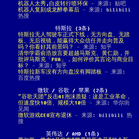
机器人太秀,白皮转行喷环保
- 来源: 贴吧
机器人复刻成龙醉拳幕后
- 来源: bilibili
热搜
特斯拉 (3条)
特斯拉无人驾驶车正式下线，无方向盘、无踏
板、无后视镜，能赢得大众信任并走向普及
吗？你看好其前景吗？
- 来源: 知乎
清华学霸俞浩放言要超越马斯克、黄仁勋，并
批评马斯克「PUA」，如何评价其言论与商业目
标？
- 来源: 知乎
特斯拉新车没有方向盘没有脚踏板
- 来源:
百度热搜
微软 / 谷歌 / 苹果 (2条)
“谷歌天团”反击AI泡沫质疑：这是工业革命，
但速度快10倍、规模大10倍
- 来源: 华尔街
见闻
微软游戏CEO宣布退休
- 来源: bilibili 热
搜
英伟达 / AMD (1条)