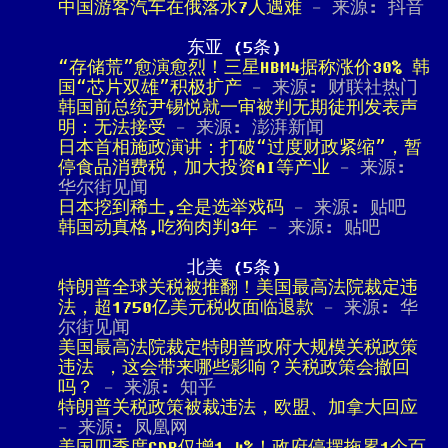
中国游客汽车在俄落水7人遇难
- 来源: 抖音
东亚 (5条)
“存储荒”愈演愈烈！三星HBM4据称涨价30% 韩
国“芯片双雄”积极扩产
- 来源: 财联社热门
韩国前总统尹锡悦就一审被判无期徒刑发表声
明：无法接受
- 来源: 澎湃新闻
日本首相施政演讲：打破“过度财政紧缩”，暂
停食品消费税，加大投资AI等产业
- 来源:
华尔街见闻
日本挖到稀土,全是选举戏码
- 来源: 贴吧
韩国动真格,吃狗肉判3年
- 来源: 贴吧
北美 (5条)
特朗普全球关税被推翻！美国最高法院裁定违
法，超1750亿美元税收面临退款
- 来源: 华
尔街见闻
美国最高法院裁定特朗普政府大规模关税政策
违法 ，这会带来哪些影响？关税政策会撤回
吗？
- 来源: 知乎
特朗普关税政策被裁违法，欧盟、加拿大回应
- 来源: 凤凰网