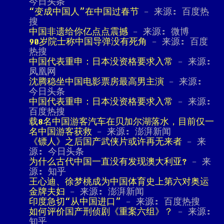
今日头条
“变成中国人”在中国过春节
- 来源: 百度热
搜
中国非遗给你亿点点震撼
- 来源: 微博
90岁院士称中国导弹没有死角
- 来源: 百度
热搜
中国代表重申：日本没资格要求入常
- 来源:
凤凰网
沈腾稳坐中国电影票房最高男主演
- 来源:
今日头条
中国代表重申：日本没资格要求入常
- 来源:
百度热搜
载8名中国游客汽车在贝加尔湖落水，目前仅一
名中国游客获救
- 来源: 澎湃新闻
《镖人》之后国产武侠片或许再无来者
- 来
源: 今日头条
为什么古代中国一直没有发现澳大利亚?
- 来
源: 知乎
王心迪、徐梦桃成为中国体育史上第六对奥运
金牌夫妇
- 来源: 澎湃新闻
印度急切“从中国进口”
- 来源: 百度热搜
如何评价国产刑侦剧《重案六组》？
- 来源:
知乎