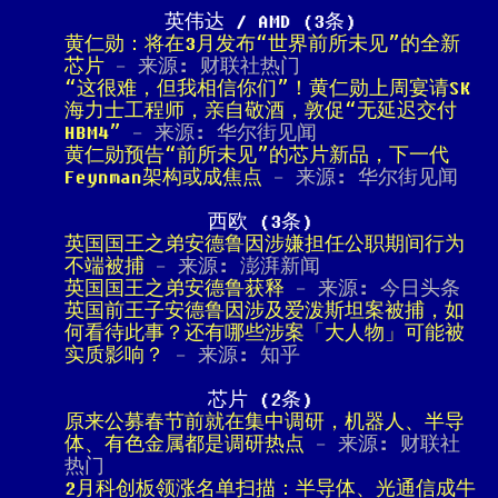
英伟达 / AMD (3条)
黄仁勋：将在3月发布“世界前所未见”的全新
芯片
- 来源: 财联社热门
“这很难，但我相信你们”！黄仁勋上周宴请SK
海力士工程师，亲自敬酒，敦促“无延迟交付
HBM4”
- 来源: 华尔街见闻
黄仁勋预告“前所未见”的芯片新品，下一代
Feynman架构或成焦点
- 来源: 华尔街见闻
西欧 (3条)
英国国王之弟安德鲁因涉嫌担任公职期间行为
不端被捕
- 来源: 澎湃新闻
英国国王之弟安德鲁获释
- 来源: 今日头条
英国前王子安德鲁因涉及爱泼斯坦案被捕，如
何看待此事？还有哪些涉案「大人物」可能被
实质影响？
- 来源: 知乎
芯片 (2条)
原来公募春节前就在集中调研，机器人、半导
体、有色金属都是调研热点
- 来源: 财联社
热门
2月科创板领涨名单扫描：半导体、光通信成牛