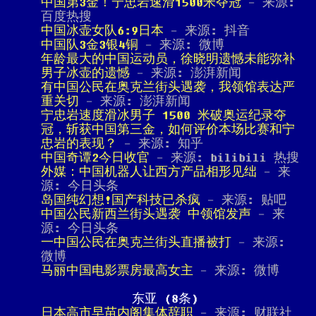
中国第3金！宁忠岩速滑1500米夺冠
- 来源:
百度热搜
中国冰壶女队6:9日本
- 来源: 抖音
中国队3金3银4铜
- 来源: 微博
年龄最大的中国运动员，徐晓明遗憾未能弥补
男子冰壶的遗憾
- 来源: 澎湃新闻
有中国公民在奥克兰街头遇袭，我领馆表达严
重关切
- 来源: 澎湃新闻
宁忠岩速度滑冰男子 1500 米破奥运纪录夺
冠，斩获中国第三金，如何评价本场比赛和宁
忠岩的表现？
- 来源: 知乎
中国奇谭2今日收官
- 来源: bilibili 热搜
外媒：中国机器人让西方产品相形见绌
- 来
源: 今日头条
岛国纯幻想!国产科技已杀疯
- 来源: 贴吧
中国公民新西兰街头遇袭 中领馆发声
- 来
源: 今日头条
一中国公民在奥克兰街头直播被打
- 来源:
微博
马丽中国电影票房最高女主
- 来源: 微博
东亚 (8条)
日本高市早苗内阁集体辞职
- 来源: 财联社