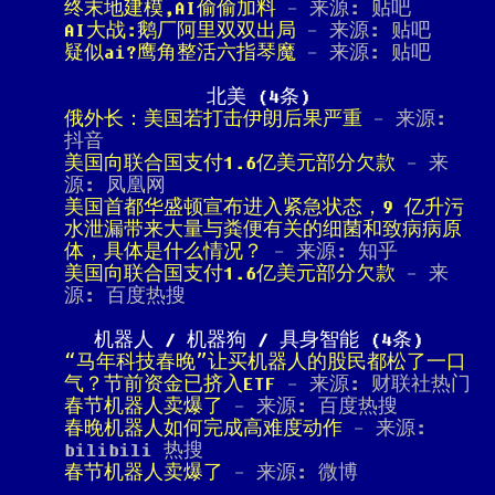
终末地建模,AI偷偷加料
- 来源: 贴吧
AI大战:鹅厂阿里双双出局
- 来源: 贴吧
疑似ai?鹰角整活六指琴魔
- 来源: 贴吧
北美 (4条)
俄外长：美国若打击伊朗后果严重
- 来源:
抖音
美国向联合国支付1.6亿美元部分欠款
- 来
源: 凤凰网
美国首都华盛顿宣布进入紧急状态，9 亿升污
水泄漏带来大量与粪便有关的细菌和致病病原
体，具体是什么情况？
- 来源: 知乎
美国向联合国支付1.6亿美元部分欠款
- 来
源: 百度热搜
机器人 / 机器狗 / 具身智能 (4条)
“马年科技春晚”让买机器人的股民都松了一口
气？节前资金已挤入ETF
- 来源: 财联社热门
春节机器人卖爆了
- 来源: 百度热搜
春晚机器人如何完成高难度动作
- 来源:
bilibili 热搜
春节机器人卖爆了
- 来源: 微博