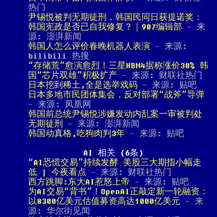
热门
尹锡悦被判无期徒刑，韩国民同日获提诺奖：
韩国宪政是否已自我修复？｜907编辑部
- 来
源: 澎湃新闻
韩国人怎么评价春晚机器人表演
- 来源:
bilibili 热搜
“存储荒”愈演愈烈！三星HBM4据称涨价30% 韩
国“芯片双雄”积极扩产
- 来源: 财联社热门
日本挖到稀土,全是选举戏码
- 来源: 贴吧
日本多地市民团体集会，反对部署“战斧”导弹
- 来源: 凤凰网
韩国前总统尹锡悦涉嫌发动内乱案一审被判处
无期徒刑
- 来源: 澎湃新闻
韩国动真格,吃狗肉判3年
- 来源: 贴吧
AI 相关 (6条)
“AI恐慌交易”持续发酵 美股三大期指小幅走
低 | 今夜看点
- 来源: 财联社热门
西方跳脚:东大AI惹怒上帝
- 来源: 贴吧
为AI交易“背书”！OpenAI正敲定新一轮融资：
以8300亿美元估值募资高达1000亿美元
- 来
源: 华尔街见闻