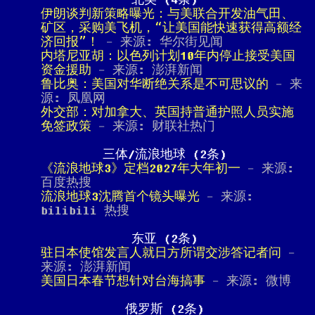
北美 (4条)
伊朗谈判新策略曝光：与美联合开发油气田、
矿区，采购美飞机，“让美国能快速获得高额经
济回报”！
- 来源: 华尔街见闻
内塔尼亚胡：以色列计划10年内停止接受美国
资金援助
- 来源: 澎湃新闻
鲁比奥：美国对华断绝关系是不可思议的
- 来
源: 凤凰网
外交部：对加拿大、英国持普通护照人员实施
免签政策
- 来源: 财联社热门
三体/流浪地球 (2条)
《流浪地球3》定档2027年大年初一
- 来源:
百度热搜
流浪地球3沈腾首个镜头曝光
- 来源:
bilibili 热搜
东亚 (2条)
驻日本使馆发言人就日方所谓交涉答记者问
-
来源: 澎湃新闻
美国日本春节想针对台海搞事
- 来源: 微博
俄罗斯 (2条)