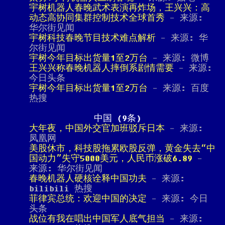
宇树机器人春晚武术表演再炸场，王兴兴：高
动态高协同集群控制技术全球首秀
- 来源:
华尔街见闻
宇树科技春晚节目技术难点解析
- 来源: 华
尔街见闻
宇树今年目标出货量1至2万台
- 来源: 微博
王兴兴称春晚机器人摔倒系剧情需要
- 来源:
今日头条
宇树今年目标出货量1至2万台
- 来源: 百度
热搜
中国 (9条)
大年夜，中国外交官加班驳斥日本
- 来源:
凤凰网
美股休市，科技股拖累欧股反弹，黄金失去“中
国动力”失守5000美元，人民币涨破6.89
-
来源: 华尔街见闻
春晚机器人硬核诠释中国功夫
- 来源:
bilibili 热搜
菲律宾总统：欢迎中国的决定
- 来源: 今日
头条
战位有我在唱出中国军人底气担当
- 来源: