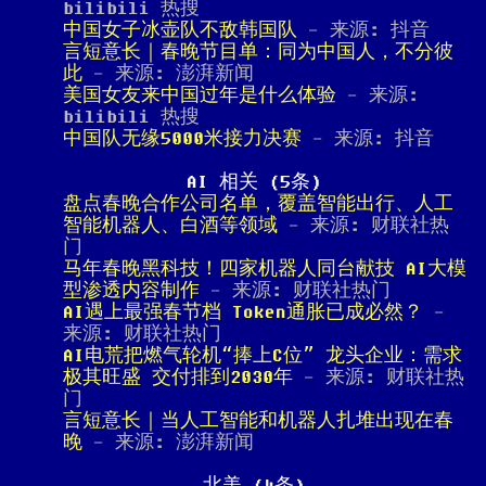
bilibili 热搜
中国女子冰壶队不敌韩国队
- 来源: 抖音
言短意长｜春晚节目单：同为中国人，不分彼
此
- 来源: 澎湃新闻
美国女友来中国过年是什么体验
- 来源:
bilibili 热搜
中国队无缘5000米接力决赛
- 来源: 抖音
AI 相关 (5条)
盘点春晚合作公司名单，覆盖智能出行、人工
智能机器人、白酒等领域
- 来源: 财联社热
门
马年春晚黑科技！四家机器人同台献技 AI大模
型渗透内容制作
- 来源: 财联社热门
AI遇上最强春节档 Token通胀已成必然？
-
来源: 财联社热门
AI电荒把燃气轮机“捧上C位” 龙头企业：需求
极其旺盛 交付排到2030年
- 来源: 财联社热
门
言短意长｜当人工智能和机器人扎堆出现在春
晚
- 来源: 澎湃新闻