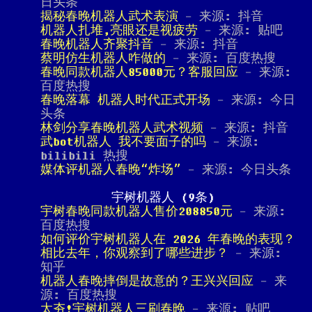
日头条
揭秘春晚机器人武术表演
- 来源: 抖音
机器人扎堆,亮眼还是视疲劳
- 来源: 贴吧
春晚机器人齐聚抖音
- 来源: 抖音
蔡明仿生机器人咋做的
- 来源: 百度热搜
春晚同款机器人85000元？客服回应
- 来源:
百度热搜
春晚落幕 机器人时代正式开场
- 来源: 今日
头条
林剑分享春晚机器人武术视频
- 来源: 抖音
武bot机器人 我不要面子的吗
- 来源:
bilibili 热搜
媒体评机器人春晚“炸场”
- 来源: 今日头条
宇树机器人 (9条)
宇树春晚同款机器人售价208850元
- 来源:
百度热搜
如何评价宇树机器人在 2026 年春晚的表现？
相比去年，你观察到了哪些进步？
- 来源:
知乎
机器人春晚摔倒是故意的？王兴兴回应
- 来
源: 百度热搜
太夯!宇树机器人三刷春晚
- 来源: 贴吧