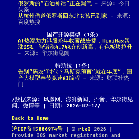
俄罗斯的“石油神话”正在漏气
- 来源: 今日
头条
从杭州借道俄罗斯回东北女孩已到家
- 来源:
百度热搜
国产开源模型 (1条)
AI热潮助力港股蛇年收官战告捷，MiniMax暴
涨25%、智谱涨4.74%齐创新高，有色板块拉升
- 来源: 华尔街见闻
特斯拉 (1条)
告别“码农”时代？马斯克预言“就在年底”，国
产大模型春节竞速AI编程
- 来源: 财联社热
门
数据来源: 凤凰网、澎湃新闻、抖音、华尔街见
闻、微博等 | 日期: 2026-02-17
Back to Home
沪ICP备15006974号
| ©
rtx3
2026
|
Provide IOS market registration and