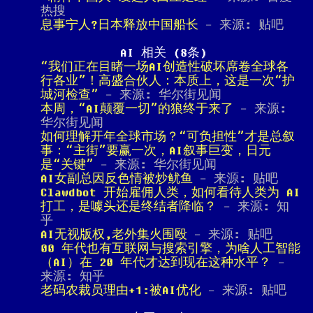
热搜
息事宁人?日本释放中国船长
- 来源: 贴吧
AI 相关 (8条)
“我们正在目睹一场AI创造性破坏席卷全球各
行各业”！高盛合伙人：本质上，这是一次“护
城河检查”
- 来源: 华尔街见闻
本周，“AI颠覆一切”的狼终于来了
- 来源:
华尔街见闻
如何理解开年全球市场？“可负担性”才是总叙
事：“主街”要赢一次，AI叙事巨变，日元
是“关键”
- 来源: 华尔街见闻
AI女副总因反色情被炒鱿鱼
- 来源: 贴吧
Clawdbot 开始雇佣人类，如何看待人类为 AI
打工，是噱头还是终结者降临？
- 来源: 知
乎
AI无视版权,老外集火围殴
- 来源: 贴吧
00 年代也有互联网与搜索引擎，为啥人工智能
（AI）在 20 年代才达到现在这种水平？
-
来源: 知乎
老码农裁员理由+1:被AI优化
- 来源: 贴吧