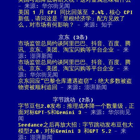
美国考虑降低钢铝关税？这对金属意味着什么
- 来源: 华尔街见闻
美国 1 月 CPI 同比回落至 2.4%，核心 CPI
新低，请问这是「里根经济学」配方见效了
么，对市场有何影响？
- 来源: 知乎
京东 (3条)
市场监管总局约谈阿里巴巴、抖音、百度、腾
讯、京东、美团、淘宝闪购等平台企业
- 来
源: 澎湃新闻
市场监管总局约谈阿里巴巴、抖音、百度、腾
讯、京东、美团、淘宝闪购等平台企业
- 来
源: 华尔街见闻
京东回应“巴黎仓库遭遇盗窃”：绝大多数被盗
物资被顺利追回
- 来源: 澎湃新闻
字节跳动 (2条)
字节豆包2.0发布：推理成本降一个数量级，正
面对标GPT-5和Gemini 3
- 来源: 华尔街见
闻
Seedance之后再放大招：字节跳动发布豆包大
模型2.0，对标Gemini 3 和GPT 5.2
- 来
源: 澎湃新闻