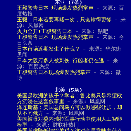
东亚 (7条)
王毅警告日本 现场爆发热烈掌声
- 来源: 百
度热搜
王毅：日本若要再赌一次，只会输得更惨
- 来
源: 凤凰网
火力全开!王毅警告日本
- 来源: 贴吧
王毅警告日本 现场爆发热烈掌声
- 来源: 今
日头条
日本市场近期发生了什么？
- 来源: 华尔街
见闻
日本大阪府多人被刺伤 行凶者仍在逃
- 来
源: 百度热搜
王毅警告日本现场爆发热烈掌声
- 来源: 微
博
北美 (5条)
美国是欧洲的孩子？学者：鲁比奥只是希望欧
方沉浸在这套叙事里
- 来源: 凤凰网
泽连斯基：美国总问乌方可以做哪些让步，却
从不问俄方
- 来源: 凤凰网
美国被曝对委内瑞拉军事行动中使用人工智能
模型
- 来源: 财联社热门