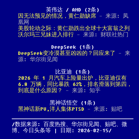
英伟达 / AMD (2条)
因无法预见的情况，黄仁勋缺席
- 来源: 凤
凰网
美股轮动之际：黄仁勋跌出全球十大富翁之列
沃尔玛三兄妹进入排行
- 来源: 财联社热门
DeepSeek (1条)
DeepSeek变冷漠甚至凶凶的？回应来了
- 来
源: 华尔街见闻
比亚迪 (1条)
2026 年 1 月汽车上险量出炉，比亚迪仅有
6.8 万辆，同比暴跌 62%，排名滑落到第四，
到底是什么原因？
- 来源: 知乎
黑神话悟空 (1条)
黑神话新PV,洋人集体PTSD
- 来源: 贴吧
数据来源: 百度热搜、华尔街见闻、贴吧、微
博、今日头条等 | 日期: 2026-02-15