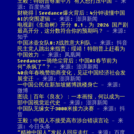
王毅：特朗普尊重中方 有人想打压中国
- 来
源: 百度热搜
财晓得丨Seedance爆火背后：4分钟读懂中国
AI的突围逻辑
- 来源: 澎湃新闻
电视剧《生命树》开分 8.1，为 2026 国产剧
最高开分，这分数符合你的预期吗？
- 来源:
知乎
中国冰壶女队8:7战胜意大利队
- 来源: 抖音
民主党人跳出来指责：绥靖！特朗普上赶着为
中国效力
- 来源: 凤凰网
Seedance一骑绝尘背后：中国AI春节前为
何“杀疯了”？
- 来源: 澎湃新闻
40余年春晚赞助商变化，见证中国经济社会发
展变迁
- 来源: 澎湃新闻
一中国公民在新加坡赌博跳楼身亡
- 来源:
微博
图说｜百年《良友》：一本画报，何以成为一
部中国视觉近代史
- 来源: 澎湃新闻
中国队无缘女子3000米接力决赛
- 来源: 抖
音
王毅：中国人不接受高市涉台错误言论
- 来
源: 今日头条
“精神中国人”发起人回应走红
- 来源: 百度