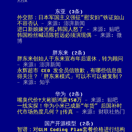
热搜
东亚 (3条)
外交部：日本军国主义强征“慰安妇”铁证如山
不容否认
- 来源: 澎湃新闻
进口新娘嫁光棍,韩国人怒了
- 来源: 贴吧
韩国粉丝喊话陈哲远必须演现偶
- 来源: 微
博
胖东来 (2条)
胖东来创始人于东来宣布年后退休，转为顾问
- 来源: 澎湃新闻
永辉超市 CEO 发全员信致歉，有哪些信息值
得关注？「胖东来模式」可以不可以被复制？
- 来源: 知乎
华为 (2条)
嘴臭代价?大彬赔鸿蒙150万
- 来源: 贴吧
一线实探！华为小米已成新“年货” 后国补时
代市场热度几何？|传真
- 来源: 财联社热门
国产开源模型 (2条)
智谱：对GLM Coding Plan套餐价格进行结构