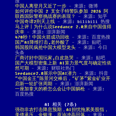
搜
中国人离登月又近了一步
- 来源: 微博
如何评价中国 2 支女子特警队参加 2026 阿
联酋国际警察挑战赛的表现？
- 来源: 知乎
中国奇谭2刑天上线
- 来源: bilibili 热搜
马上评丨为什么说Seedance 2.0来自中国值得
庆幸
- 来源: 澎湃新闻
470秒！中国火箭成功回收
- 来源: 百度热搜
国产AI降维打击,老外酸了
- 来源: 贴吧
韩国股民疯抢中国大模型龙头
- 来源: 今日
头条
厂商讨好中国玩家,白皮急哭
- 来源: 贴吧
国产大模型密集上新 AI算力景气度与确定性依
然可期
- 来源: 财联社热门
Seedance2.0展示中国AI潜力
- 来源: 抖音
“中国金王”陈景河交棒后，“矿茅”紫金矿业开
启新一轮扩张周期
- 来源: 澎湃新闻
一座加拿大的桥怎么会让中国躺枪
- 来源:
百度热搜
AI 相关 (7条)
强劲非农打击降息预期，AI担忧拖累美股指，
美债承压，金银涨，原油冲高回落
- 来源: