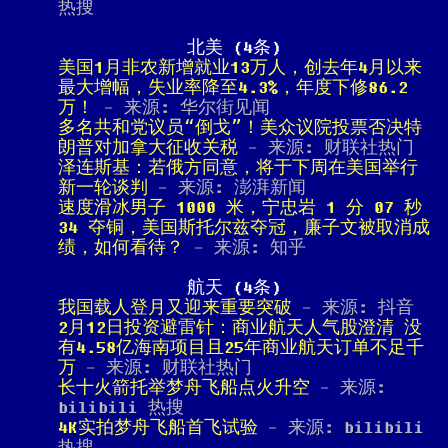
热搜
北美 (4条)
美国1月非农新增就业13万人，创去年4月以来
最大增幅，失业率降至4.3%，年度下修86.2
万！
- 来源: 华尔街见闻
多名共和党议员“倒戈”！美众议院投票否决特
朗普对加拿大征收关税
- 来源: 财联社热门
泽连斯基：若俄方同意，将于下周在美国举行
新一轮谈判
- 来源: 澎湃新闻
速度滑冰男子 1000 米，宁忠岩 1 分 07 秒
34 夺铜，美国斯托尔兹夺冠，廉子文被取消成
绩，如何看待？
- 来源: 知乎
航天 (4条)
我国载人登月又迎来重要突破
- 来源: 抖音
2月12日投资避雷针：商业航天人气股澄清 没
有4.58亿海南项目且25年商业航天订单不足千
万
- 来源: 财联社热门
长十火箭托举梦舟飞船点火升空
- 来源:
bilibili 热搜
4K实拍梦舟飞船首飞试验
- 来源: bilibili