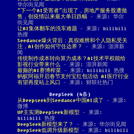
华尔街见闻
“下一个AI受害者”出现了，房地产服务股遭抛
售，创疫情以来最大单日跌幅
- 来源: 华尔
街见闻
让AI集体翻车的洗车难题
- 来源: bilibili
热搜
Seedance爆火背后：真假难辨和个人隐私受关
注，AI创作如何守住边界？
- 来源: 澎湃新
闻
传统制作成本转向算力成本？AI技术平权能给
影视行业带来什么
- 来源: 澎湃新闻
最癫的AI赛博榨菜
- 来源: bilibili 热搜
蚂蚁阿福开启春节支付宝红包活动 AI医疗行业
有望再度站上风口
- 来源: 财联社热门
DeepSeek (4条)
从Deepseek到Seedance中国AI成了
- 来源:
微博
UP主实测DeepSeek新模型
- 来源:
bilibili 热搜
DeepSeek新模型来了？
- 来源: 华尔街见闻
DeepSeek低调升级新模型
- 来源: bilibili