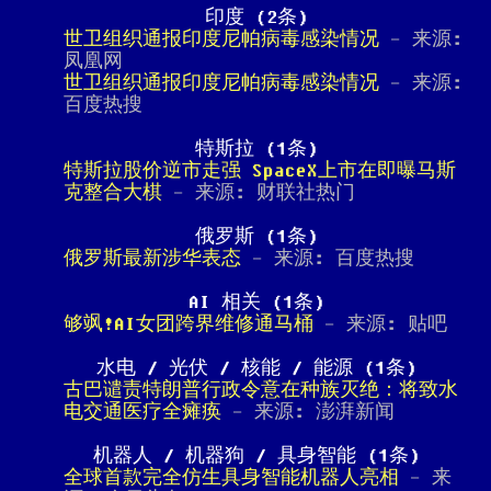
印度 (2条)
世卫组织通报印度尼帕病毒感染情况
- 来源:
凤凰网
世卫组织通报印度尼帕病毒感染情况
- 来源:
百度热搜
特斯拉 (1条)
特斯拉股价逆市走强 SpaceX上市在即曝马斯
克整合大棋
- 来源: 财联社热门
俄罗斯 (1条)
俄罗斯最新涉华表态
- 来源: 百度热搜
AI 相关 (1条)
够飒!AI女团跨界维修通马桶
- 来源: 贴吧
水电 / 光伏 / 核能 / 能源 (1条)
古巴谴责特朗普行政令意在种族灭绝：将致水
电交通医疗全瘫痪
- 来源: 澎湃新闻
机器人 / 机器狗 / 具身智能 (1条)
全球首款完全仿生具身智能机器人亮相
- 来