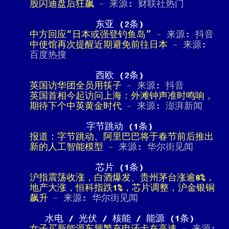
股闪迪盘后狂飙
- 来源: 财联社热门
东亚 (2条)
中方回应“日本或强登钓鱼岛”
- 来源: 抖音
中使馆再次提醒近期避免前往日本
- 来源:
百度热搜
西欧 (2条)
英国访华团全员用筷子
- 来源: 抖音
英国首相今起访问上海：外滩钟声准时鸣响，
期待下个中英黄金时代
- 来源: 澎湃新闻
字节跳动 (1条)
报道：字节跳动、阿里巴巴将于春节前后推出
新的人工智能模型
- 来源: 华尔街见闻
芯片 (1条)
沪指震荡收涨，白酒爆发、贵州茅台涨逾8%，
地产大涨，恒科指跌1%，芯片调整，沪金银铜
飙升
- 来源: 华尔街见闻
水电 / 光伏 / 核能 / 能源 (1条)