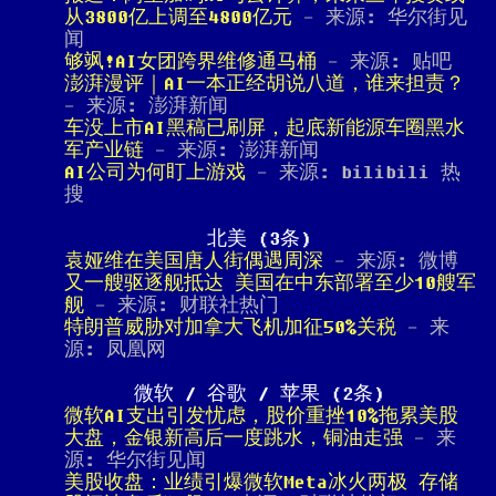
从3800亿上调至4800亿元
- 来源: 华尔街见
闻
够飒!AI女团跨界维修通马桶
- 来源: 贴吧
澎湃漫评｜AI一本正经胡说八道，谁来担责？
- 来源: 澎湃新闻
车没上市AI黑稿已刷屏，起底新能源车圈黑水
军产业链
- 来源: 澎湃新闻
AI公司为何盯上游戏
- 来源: bilibili 热
搜
北美 (3条)
袁娅维在美国唐人街偶遇周深
- 来源: 微博
又一艘驱逐舰抵达 美国在中东部署至少10艘军
舰
- 来源: 财联社热门
特朗普威胁对加拿大飞机加征50%关税
- 来
源: 凤凰网
微软 / 谷歌 / 苹果 (2条)
微软AI支出引发忧虑，股价重挫10%拖累美股
大盘，金银新高后一度跳水，铜油走强
- 来
源: 华尔街见闻
美股收盘：业绩引爆微软Meta冰火两极 存储