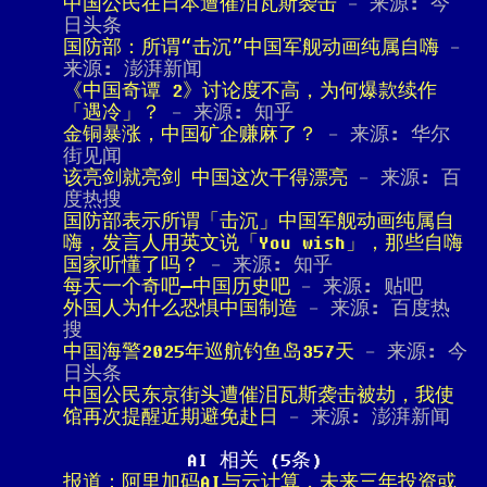
中国公民在日本遭催泪瓦斯袭击
- 来源: 今
日头条
国防部：所谓“击沉”中国军舰动画纯属自嗨
-
来源: 澎湃新闻
《中国奇谭 2》讨论度不高，为何爆款续作
「遇冷」？
- 来源: 知乎
金铜暴涨，中国矿企赚麻了？
- 来源: 华尔
街见闻
该亮剑就亮剑 中国这次干得漂亮
- 来源: 百
度热搜
国防部表示所谓「击沉」中国军舰动画纯属自
嗨，发言人用英文说「You wish」，那些自嗨
国家听懂了吗？
- 来源: 知乎
每天一个奇吧—中国历史吧
- 来源: 贴吧
外国人为什么恐惧中国制造
- 来源: 百度热
搜
中国海警2025年巡航钓鱼岛357天
- 来源: 今
日头条
中国公民东京街头遭催泪瓦斯袭击被劫，我使
馆再次提醒近期避免赴日
- 来源: 澎湃新闻
AI 相关 (5条)
报道：阿里加码AI与云计算，未来三年投资或