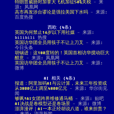
特朗普威胁对加拿大飞机加征50%关税
- 来
源: 凤凰网
高市再发涉台谬论是强拉美国下水吗
- 来源:
百度热搜
西欧 (4条)
英国为何禁止16岁以下用社媒
- 来源:
bilibili 热搜
英国访华团全员用筷子不让上刀叉
- 来源:
今日头条
胡锡进：这180度转的！英国首相访华搅动巨大
醋意
- 来源: 凤凰网
英国访华团全员用筷子不让上刀叉
- 来源:
微博
AI 相关 (4条)
报道：阿里加码AI与云计算，未来三年投资或
从3800亿上调至4800亿元
- 来源: 华尔街见
闻
够飒!AI女团跨界维修通马桶
- 来源: 贴吧
AI决战是卷模型还是卷场景
- 来源: 微博
澎湃漫评｜AI一本正经胡说八道，谁来担责？