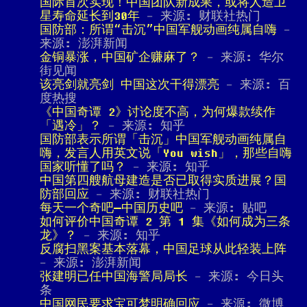
国际首次实现！中国团队新成果，或将人造卫
星寿命延长到30年
- 来源: 财联社热门
国防部：所谓“击沉”中国军舰动画纯属自嗨
-
来源: 澎湃新闻
金铜暴涨，中国矿企赚麻了？
- 来源: 华尔
街见闻
该亮剑就亮剑 中国这次干得漂亮
- 来源: 百
度热搜
《中国奇谭 2》讨论度不高，为何爆款续作
「遇冷」？
- 来源: 知乎
国防部表示所谓「击沉」中国军舰动画纯属自
嗨，发言人用英文说「You wish」，那些自嗨
国家听懂了吗？
- 来源: 知乎
中国第四艘航母建造是否已取得实质进展？国
防部回应
- 来源: 财联社热门
每天一个奇吧—中国历史吧
- 来源: 贴吧
如何评价中国奇谭 2 第 1 集《如何成为三条
龙》？
- 来源: 知乎
反腐扫黑案基本落幕，中国足球从此轻装上阵
- 来源: 澎湃新闻
张建明已任中国海警局局长
- 来源: 今日头
条
中国网民要求宝可梦明确回应
- 来源: 微博