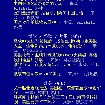
中国奇谭2探寻传闻的大鸟
- 来源:
bilibili 热搜
宣判金建希前 法官引用两句中国古语
- 来
源: 百度热搜
国产动作单机锦衣卫PV
- 来源: bilibili
热搜
微软 / 谷歌 / 苹果 (4条)
微软AI支出引发忧虑，股价重挫10%拖累美股
大盘，金银新高后一度跳水，铜油走强
- 来
源: 华尔街见闻
美股收盘：业绩引爆微软Meta冰火两极 存储
股闪迪盘后狂飙
- 来源: 财联社热门
微软市值一夜蒸发超2.4万亿元
- 来源: 今日
头条
微软市值蒸发3570亿美元
- 来源: 百度热搜
北美 (4条)
又一艘驱逐舰抵达 美国在中东部署至少10艘军
舰
- 来源: 财联社热门
释新闻｜特朗普连续第三天施压伊朗再提核计
划，美国要开打了吗？
- 来源: 澎湃新闻