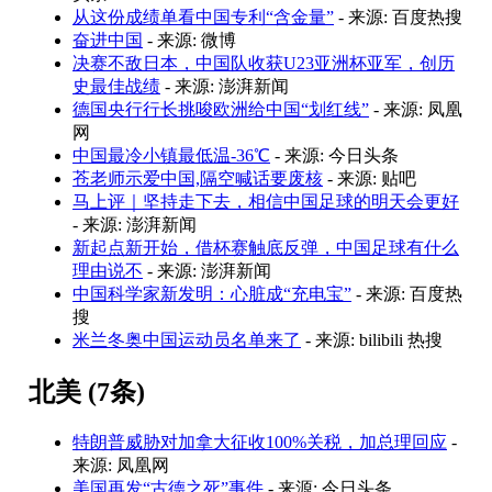
从这份成绩单看中国专利“含金量”
- 来源: 百度热搜
奋进中国
- 来源: 微博
决赛不敌日本，中国队收获U23亚洲杯亚军，创历
史最佳战绩
- 来源: 澎湃新闻
德国央行行长挑唆欧洲给中国“划红线”
- 来源: 凤凰
网
中国最冷小镇最低温-36℃
- 来源: 今日头条
苍老师示爱中国,隔空喊话要废核
- 来源: 贴吧
马上评｜坚持走下去，相信中国足球的明天会更好
- 来源: 澎湃新闻
新起点新开始，借杯赛触底反弹，中国足球有什么
理由说不
- 来源: 澎湃新闻
中国科学家新发明：心脏成“充电宝”
- 来源: 百度热
搜
米兰冬奥中国运动员名单来了
- 来源: bilibili 热搜
北美 (7条)
特朗普威胁对加拿大征收100%关税，加总理回应
-
来源: 凤凰网
美国再发“古德之死”事件
- 来源: 今日头条