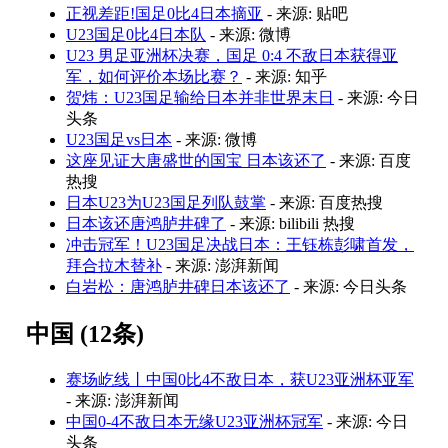
正视差距!国足0比4日本摘亚
- 来源: 贴吧
U23国足0比4日本队
- 来源: 微博
U23 男足亚洲杯决赛，国足 0:4 不敌日本获得亚
军，如何评价本场比赛？
- 来源: 知乎
贺炜：U23国足输给日本并非世界末日
- 来源: 今日
头条
U23国足vs日本
- 来源: 微博
这座见证大唐盛世的国宝 日本该还了
- 来源: 百度
热搜
日本U23为U23国足列队鼓掌
- 来源: 百度热搜
日本该还唐鸿胪井碑了
- 来源: bilibili 热搜
冲击冠军！U23国足决战日本：王钰栋彭啸首发，
拜合拉木替补
- 来源: 澎湃新闻
白岩松：唐鸿胪井碑日本该还了
- 来源: 今日头条
中国 (12条)
赛场屹线丨中国0比4不敌日本，获U23亚洲杯亚军
- 来源: 澎湃新闻
中国0-4不敌日本无缘U23亚洲杯冠军
- 来源: 今日
头条