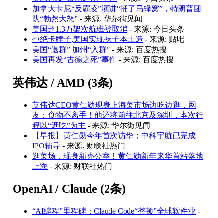
加拿大卡尼“反霸凌”演讲“捅了马蜂窝”，特朗普团
队“勃然大怒”
- 来源: 华尔街见闻
美国超1.3万架次航班被取消
- 来源: 今日头条
拒绝卡脖子,美国实现袜子本土造
- 来源: 贴吧
美国“退群” 加州“入群”
- 来源: 百度热搜
美国再发“古德之死”事件
- 来源: 百度热搜
英伟达 / AMD (3条)
英伟达CEO黄仁勋现身上海菜市场边吃边逛，网
友：食物不离手！他还将前往北京及深圳，本次行
程以“逛吃”为主
- 来源: 华尔街见闻
【早报】黄仁勋今年首次访华；中科宇航已完成
IPO辅导
- 来源: 财联社热门
逛菜场，现身新办公室！黄仁勋新年来华首站落地
上海
- 来源: 财联社热门
OpenAI / Claude (2条)
“AI编程”里程碑：Claude Code“整顿”全球软件业
-