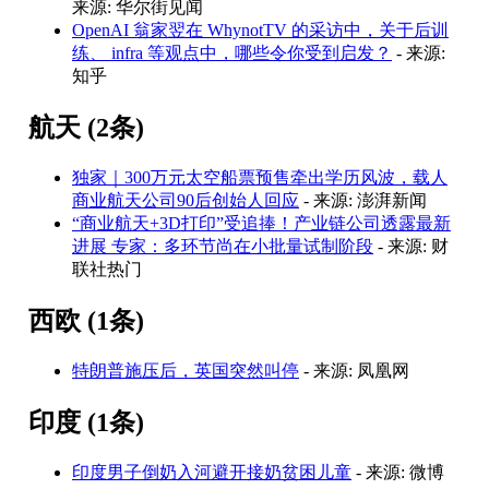
来源: 华尔街见闻
OpenAI 翁家翌在 WhynotTV 的采访中，关于后训
练、 infra 等观点中，哪些令你受到启发？
- 来源:
知乎
航天 (2条)
独家｜300万元太空船票预售牵出学历风波，载人
商业航天公司90后创始人回应
- 来源: 澎湃新闻
“商业航天+3D打印”受追捧！产业链公司透露最新
进展 专家：多环节尚在小批量试制阶段
- 来源: 财
联社热门
西欧 (1条)
特朗普施压后，英国突然叫停
- 来源: 凤凰网
印度 (1条)
印度男子倒奶入河避开接奶贫困儿童
- 来源: 微博