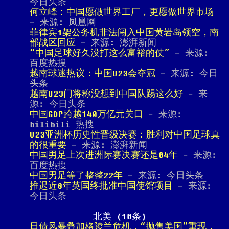
今日头条
何立峰：中国愿做世界工厂，更愿做世界市场
- 来源: 凤凰网
菲律宾1架公务机非法闯入中国黄岩岛领空，南
部战区回应
- 来源: 澎湃新闻
“中国足球好久没打这么富裕的仗”
- 来源:
百度热搜
越南球迷热议：中国U23会夺冠
- 来源: 今日
头条
越南U23门将称没想到中国队踢这么好
- 来
源: 今日头条
中国GDP跨越140万亿元关口
- 来源:
bilibili 热搜
U23亚洲杯历史性晋级决赛：胜利对中国足球真
的很重要
- 来源: 澎湃新闻
中国男足上次进洲际赛决赛还是04年
- 来源:
百度热搜
中国男足等了整整22年
- 来源: 今日头条
推迟近8年英国终批准中国使馆项目
- 来源:
今日头条
北美 (10条)
日债风暴叠加格陵兰危机，“抛售美国”重现，