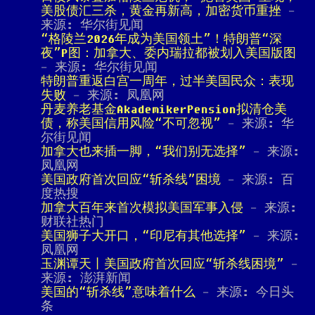
美股债汇三杀，黄金再新高，加密货币重挫
-
来源: 华尔街见闻
“格陵兰2026年成为美国领土”！特朗普“深
夜”P图：加拿大、委内瑞拉都被划入美国版图
- 来源: 华尔街见闻
特朗普重返白宫一周年，过半美国民众：表现
失败
- 来源: 凤凰网
丹麦养老基金AkademikerPension拟清仓美
债，称美国信用风险“不可忽视”
- 来源: 华
尔街见闻
加拿大也来插一脚，“我们别无选择”
- 来源:
凤凰网
美国政府首次回应“斩杀线”困境
- 来源: 百
度热搜
加拿大百年来首次模拟美国军事入侵
- 来源:
财联社热门
美国狮子大开口，“印尼有其他选择”
- 来源:
凤凰网
玉渊谭天丨美国政府首次回应“斩杀线困境”
-
来源: 澎湃新闻
美国的“斩杀线”意味着什么
- 来源: 今日头
条