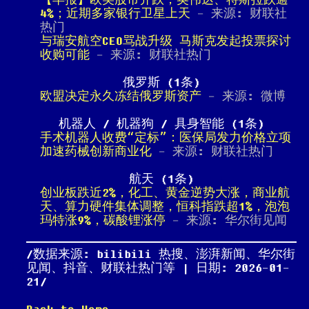
【早报】欧美股市齐跌，英伟达、特斯拉跌逾
4%；近期多家银行卫星上天
- 来源: 财联社
热门
与瑞安航空CEO骂战升级 马斯克发起投票探讨
收购可能
- 来源: 财联社热门
俄罗斯 (1条)
欧盟决定永久冻结俄罗斯资产
- 来源: 微博
机器人 / 机器狗 / 具身智能 (1条)
手术机器人收费“定标”：医保局发力价格立项
加速药械创新商业化
- 来源: 财联社热门
航天 (1条)
创业板跌近2%，化工、黄金逆势大涨，商业航
天、算力硬件集体调整，恒科指跌超1%，泡泡
玛特涨9%，碳酸锂涨停
- 来源: 华尔街见闻
数据来源: bilibili 热搜、澎湃新闻、华尔街
见闻、抖音、财联社热门等 | 日期: 2026-01-
21