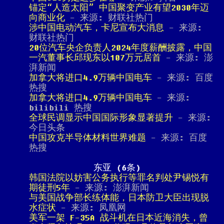
锚定“人造太阳” 中国聚变产业有望2030年迈
向商业化
- 来源: 财联社热门
涉中国电动汽车，卡尼宣布大消息
- 来源:
财联社热门
20位汽车央企负责人2024年度薪酬披露，中国
一汽董事长邱现东以107万元居首
- 来源: 澎
湃新闻
加拿大将进口4.9万辆中国电车
- 来源: 百度
热搜
加拿大将进口4.9万辆中国电车
- 来源:
bilibili 热搜
全球民调显示中国国际形象显著提升
- 来源:
今日头条
中国攻克半导体材料世界难题
- 来源: 百度
热搜
东亚 (6条)
韩国法院以妨害公务执行等罪名判处尹锡悦有
期徒刑5年
- 来源: 澎湃新闻
与美国战争部长练体能，日本防卫大臣出现脱
水症状
- 来源: 凤凰网
美军一架 F-35A 战斗机在日本近海消失，曾