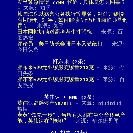
发出紧急情况 7700 代码，具体是怎么回事？
- 来源: 知乎
韩国法院以妨害公务执行等罪名，判处尹锡悦
有期徒刑 5 年，如何解读？他还将面临哪些刑
罚？
- 来源: 知乎
日本网帖煽动对高考考生性骚扰
- 来源: 百
度热搜
评论员：美日防长会晤日本又被敲打
- 来源:
今日头条
胖东来 (2条)
胖东来599元羽绒服充绒量213克
- 来源: 今
日头条
胖东来599元羽绒服充绒量213克
- 来源: 百
度热搜
英伟达 / AMD (2条)
英伟达辟谣停产5070TI
- 来源: bilibili
热搜
老黄“领先一步”，当所有人都在争夺台积电产
能，英伟达在“抢地”
- 来源: 华尔街见闻