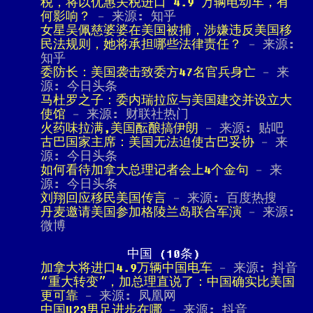
税，将以优惠关税进口 4.9 万辆电动车，有
何影响？
- 来源: 知乎
女星吴佩慈婆婆在美国被捕，涉嫌违反美国移
民法规则，她将承担哪些法律责任？
- 来源:
知乎
委防长：美国袭击致委方47名官兵身亡
- 来
源: 今日头条
马杜罗之子：委内瑞拉应与美国建交并设立大
使馆
- 来源: 财联社热门
火药味拉满,美国酝酿搞伊朗
- 来源: 贴吧
古巴国家主席：美国无法迫使古巴妥协
- 来
源: 今日头条
如何看待加拿大总理记者会上4个金句
- 来
源: 今日头条
刘翔回应移民美国传言
- 来源: 百度热搜
丹麦邀请美国参加格陵兰岛联合军演
- 来源:
微博
中国 (10条)
加拿大将进口4.9万辆中国电车
- 来源: 抖音
“重大转变”，加总理直说了：中国确实比美国
更可靠
- 来源: 凤凰网
中国U23男足进步在哪
- 来源: 抖音