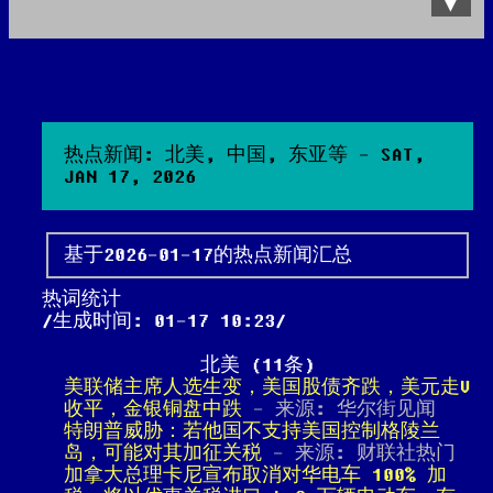
Data Product
All posts
Search Site
热点新闻: 北美, 中国, 东亚等 - SAT,
JAN 17, 2026
基于2026-01-17的热点新闻汇总
热词统计
生成时间: 01-17 10:23
北美 (11条)
美联储主席人选生变，美国股债齐跌，美元走V
收平，金银铜盘中跌
- 来源: 华尔街见闻
特朗普威胁：若他国不支持美国控制格陵兰
岛，可能对其加征关税
- 来源: 财联社热门
加拿大总理卡尼宣布取消对华电车 100% 加