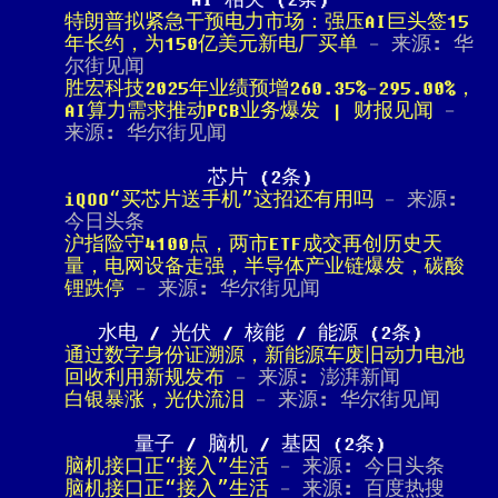
AI 相关 (2条)
特朗普拟紧急干预电力市场：强压AI巨头签15
年长约，为150亿美元新电厂买单
- 来源: 华
尔街见闻
胜宏科技2025年业绩预增260.35%-295.00%，
AI算力需求推动PCB业务爆发 | 财报见闻
-
来源: 华尔街见闻
芯片 (2条)
iQOO“买芯片送手机”这招还有用吗
- 来源:
今日头条
沪指险守4100点，两市ETF成交再创历史天
量，电网设备走强，半导体产业链爆发，碳酸
锂跌停
- 来源: 华尔街见闻
水电 / 光伏 / 核能 / 能源 (2条)
通过数字身份证溯源，新能源车废旧动力电池
回收利用新规发布
- 来源: 澎湃新闻
白银暴涨，光伏流泪
- 来源: 华尔街见闻
量子 / 脑机 / 基因 (2条)
脑机接口正“接入”生活
- 来源: 今日头条
脑机接口正“接入”生活
- 来源: 百度热搜