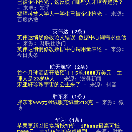
已被企业抢光，这反映了哪些人才培养趋势？
- 来源: 知乎
福耀科技大学大一学生已被企业抢光
- 来源:
百度热搜
英伟达 (2条)
英伟达悄然修改论文错误 数据中心铜需求重估
- 来源: 财联社热门
英伟达悄悄修改数据中心铜用量表述
- 来源:
今日头条
航天航空 (2条)
首个月球酒店开放预订！5晚1000万美元，主
理人是22岁华人
- 来源: 澎湃新闻
宋亚轩珍珠宇宙的公主来了
- 来源: 抖音
胖东来 (1条)
胖东来599元羽绒服充绒量213克
- 来源: 微
博
华为 (1条)
苹果更新以旧换新抵扣价：iPhone最高可抵