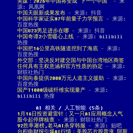
美媒：2026年中国将变成“下一个中国”
- 来
源: 凤凰网
中国天眼新成果发布
- 来源: 抖音
中国科学家证实87年前量子力学预言
- 来源:
百度热搜
中国U23男足进步在哪
- 来源: 抖音
中国奇谭2小雪暖心上线
- 来源: bilibili
热搜
中国把16公里高铁隧道挖到了海底
- 来源:
百度热搜
外交部：坚决反对建交国与中国台湾地区商签
任何具有主权意涵和官方性质的协定
- 来源:
财联社热门
中国向泰提供2000万元人道主义援助
- 来源:
百度热搜
国产T1000级碳纤维实现量产
- 来源:
bilibili 热搜
AI 相关 / 人工智能 (5条)
1月16日投资避雷针：又一只AI应用概念人气
股今起停牌核查
- 来源: 财联社热门
92胜率屠榜,老马AI杀穿韩服
- 来源: 贴吧
台积电财报引爆AI行情：美股芯片股普涨 阿斯