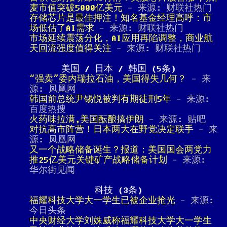
麦市值突破5000亿美元
- 来源: 财联社热门
存储芯片是最佳押注！知名基金经理高呼：市
场低估了AI需求
- 来源: 财联社热门
市场延续震荡分化，AI应用再陷调整，商业航
天回流强度值得关注
- 来源: 财联社热门
美国 / 日本 / 韩国 (5条)
“强卖”委内瑞拉石油，美国得失几何？
- 来
源: 凤凰网
韩国前总统尹锡悦被判有期徒刑5年
- 来源:
百度热搜
火药味拉满,美国酝酿搞伊朗
- 来源: 贴吧
对抗高市阵营！日本两大在野党决定联手
- 来
源: 凤凰网
又一个战略储备诞生？报道：美国国会两党力
推25亿美元关键矿产战略储备计划
- 来源:
华尔街见闻
科技 (3条)
福耀科技大学大一学生已被企业抢光
- 来源:
今日头条
中央财经大学刘姝威称福耀科技大学大一学生