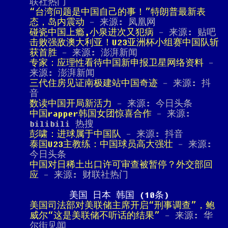
联社热门
“台湾问题是中国自己的事！”特朗普最新表
态，岛内震动
- 来源: 凤凰网
碰瓷中国上瘾,小泉进次又犯病
- 来源: 贴吧
击败强敌澳大利亚！U23亚洲杯小组赛中国队斩
获首胜
- 来源: 澎湃新闻
专家：应理性看待中国新申报卫星网络资料
-
来源: 澎湃新闻
三代住房见证南极建站中国奇迹
- 来源: 抖
音
数读中国开局新活力
- 来源: 今日头条
中国rapper韩国女团惊喜合作
- 来源:
bilibili 热搜
彭啸：进球属于中国队
- 来源: 抖音
泰国U23主教练：中国球员高大强壮
- 来源:
今日头条
中国对日稀土出口许可审查被暂停？外交部回
应
- 来源: 财联社热门
美国 日本 韩国 (10条)
美国司法部对美联储主席开启“刑事调查”，鲍
威尔“这是美联储不听话的结果”
- 来源: 华
尔街见闻