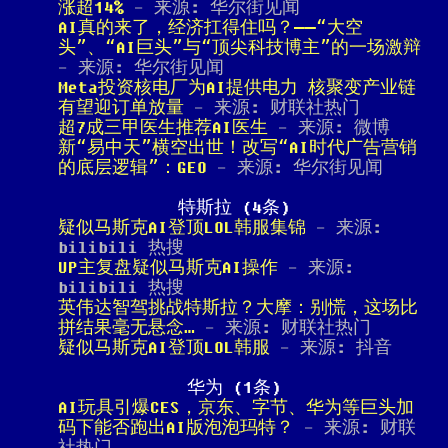
涨超14%
- 来源: 华尔街见闻
AI真的来了，经济扛得住吗？——“大空
头”、“AI巨头”与“顶尖科技博主”的一场激辩
- 来源: 华尔街见闻
Meta投资核电厂为AI提供电力 核聚变产业链
有望迎订单放量
- 来源: 财联社热门
超7成三甲医生推荐AI医生
- 来源: 微博
新“易中天”横空出世！改写“AI时代广告营销
的底层逻辑”：GEO
- 来源: 华尔街见闻
特斯拉 (4条)
疑似马斯克AI登顶LOL韩服集锦
- 来源:
bilibili 热搜
UP主复盘疑似马斯克AI操作
- 来源:
bilibili 热搜
英伟达智驾挑战特斯拉？大摩：别慌，这场比
拼结果毫无悬念…
- 来源: 财联社热门
疑似马斯克AI登顶LOL韩服
- 来源: 抖音
华为 (1条)
AI玩具引爆CES，京东、字节、华为等巨头加
码下能否跑出AI版泡泡玛特？
- 来源: 财联