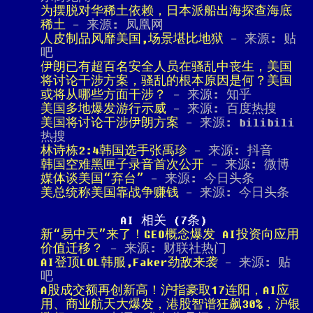
为摆脱对华稀土依赖，日本派船出海探查海底
稀土
- 来源: 凤凰网
人皮制品风靡美国,场景堪比地狱
- 来源: 贴
吧
伊朗已有超百名安全人员在骚乱中丧生，美国
将讨论干涉方案，骚乱的根本原因是何？美国
或将从哪些方面干涉？
- 来源: 知乎
美国多地爆发游行示威
- 来源: 百度热搜
美国将讨论干涉伊朗方案
- 来源: bilibili
热搜
林诗栋2:4韩国选手张禹珍
- 来源: 抖音
韩国空难黑匣子录音首次公开
- 来源: 微博
媒体谈美国“弃台”
- 来源: 今日头条
美总统称美国靠战争赚钱
- 来源: 今日头条
AI 相关 (7条)
新“易中天”来了！GEO概念爆发 AI投资向应用
价值迁移？
- 来源: 财联社热门
AI登顶LOL韩服,Faker劲敌来袭
- 来源: 贴
吧
A股成交额再创新高！沪指豪取17连阳，AI应
用、商业航天大爆发，港股智谱狂飙30%，沪银