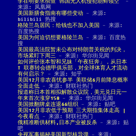
李在明要求彻查“韩国无人机侵犯朝鲜领空”
-
来源: 凤凰网
美国新膳食指南有哪些变动
- 来源:
bilibili 热搜
格陵兰岛居民：给钱也不加入美国
- 来源:
百度热搜
美国为何迫切想要格陵兰岛
- 来源: 百度热
搜
美国最高法院暂未公布对特朗普关税的判决，
市场紧盯下周三
- 来源: 华尔街见闻
如何评价张本智和兄妹「午夜狂奔」，从日本
T 联赛转会德甲俱乐部，对全球体育人才流动
有何启示？
- 来源: 知乎
美国12月非农喜忧参半 美联储6月前降息概率
全面走低
- 来源: 财联社热门
报道称日本首相拟解散众议院，美元兑日元一
年来首次涨穿158
- 来源: 华尔街见闻
美国掀翻牌桌连退66组织
- 来源: 贴吧
美国12月非农低于预期 三大期指集体走高 |
今夜看点
- 来源: 财联社热门
俄精准断供材料,日本产业被反杀
- 来源: 贴
吧
央视军事揭秘美国新型核导弹
- 来源: