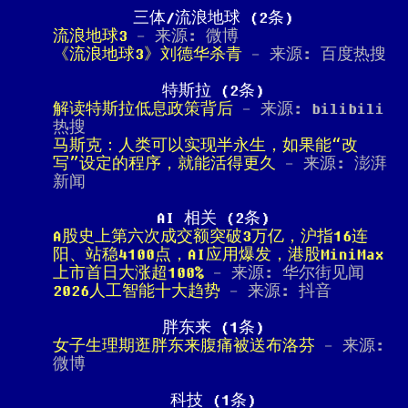
三体/流浪地球 (2条)
流浪地球3
- 来源: 微博
《流浪地球3》刘德华杀青
- 来源: 百度热搜
特斯拉 (2条)
解读特斯拉低息政策背后
- 来源: bilibili
热搜
马斯克：人类可以实现半永生，如果能“改
写”设定的程序，就能活得更久
- 来源: 澎湃
新闻
AI 相关 (2条)
A股史上第六次成交额突破3万亿，沪指16连
阳、站稳4100点，AI应用爆发，港股MiniMax
上市首日大涨超100%
- 来源: 华尔街见闻
2026人工智能十大趋势
- 来源: 抖音
胖东来 (1条)
女子生理期逛胖东来腹痛被送布洛芬
- 来源:
微博
科技 (1条)