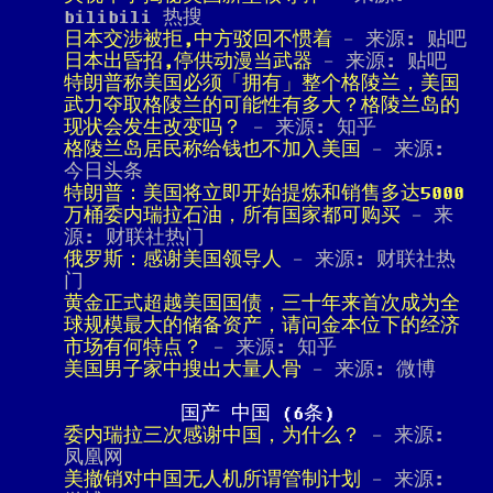
bilibili 热搜
日本交涉被拒,中方驳回不惯着
- 来源: 贴吧
日本出昏招,停供动漫当武器
- 来源: 贴吧
特朗普称美国必须「拥有」整个格陵兰，美国
武力夺取格陵兰的可能性有多大？格陵兰岛的
现状会发生改变吗？
- 来源: 知乎
格陵兰岛居民称给钱也不加入美国
- 来源:
今日头条
特朗普：美国将立即开始提炼和销售多达5000
万桶委内瑞拉石油，所有国家都可购买
- 来
源: 财联社热门
俄罗斯：感谢美国领导人
- 来源: 财联社热
门
黄金正式超越美国国债，三十年来首次成为全
球规模最大的储备资产，请问金本位下的经济
市场有何特点？
- 来源: 知乎
美国男子家中搜出大量人骨
- 来源: 微博
国产 中国 (6条)
委内瑞拉三次感谢中国，为什么？
- 来源:
凤凰网
美撤销对中国无人机所谓管制计划
- 来源: