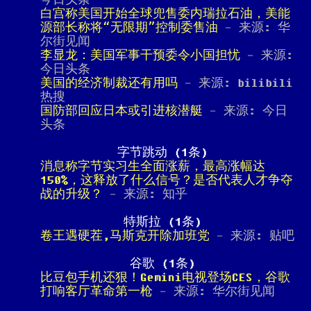
今日头条
白宫称美国开始全球兜售委内瑞拉石油，美能
源部长称将“无限期”控制委售油
- 来源: 华
尔街见闻
李显龙：美国军事干预委令小国担忧
- 来源:
今日头条
美国的经济制裁还有用吗
- 来源: bilibili
热搜
国防部回应日本或引进核潜艇
- 来源: 今日
头条
字节跳动 (1条)
消息称字节实习生全面涨薪，最高涨幅达
150%，这释放了什么信号？是否代表人才争夺
战的升级？
- 来源: 知乎
特斯拉 (1条)
卷王遇硬茬,马斯克开除加班党
- 来源: 贴吧
谷歌 (1条)
比豆包手机还狠！Gemini电视登场CES，谷歌
打响客厅革命第一枪
- 来源: 华尔街见闻