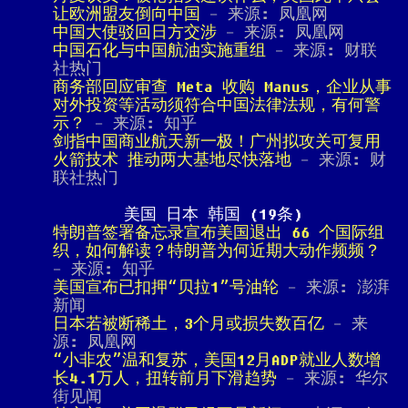
让欧洲盟友倒向中国
- 来源: 凤凰网
中国大使驳回日方交涉
- 来源: 凤凰网
中国石化与中国航油实施重组
- 来源: 财联
社热门
商务部回应审查 Meta 收购 Manus，企业从事
对外投资等活动须符合中国法律法规，有何警
示？
- 来源: 知乎
剑指中国商业航天新一极！广州拟攻关可复用
火箭技术 推动两大基地尽快落地
- 来源: 财
联社热门
美国 日本 韩国 (19条)
特朗普签署备忘录宣布美国退出 66 个国际组
织，如何解读？特朗普为何近期大动作频频？
- 来源: 知乎
美国宣布已扣押“贝拉1”号油轮
- 来源: 澎湃
新闻
日本若被断稀土，3个月或损失数百亿
- 来
源: 凤凰网
“小非农”温和复苏，美国12月ADP就业人数增
长4.1万人，扭转前月下滑趋势
- 来源: 华尔
街见闻