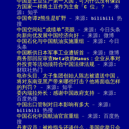
中国是土豆生产第一大国，可为什么没有像西
方国家一样将土豆作为主食「C 位」？
- 来
源: 知乎
中国奇谭2熊生是旷野
- 来源: bilibili 热
搜
中国空间站“成绩单”亮眼
- 来源: 今日头条
向新向优发展中国经济向好
- 来源: 微博
中国石化与中国航油实施重组
- 来源: 今日
头条
中国断供日本军事工业遭斩首
- 来源: 微博
商务部回应审查Meta收购Manus：企业从事对
外投资等活动须符合中国法律法规
- 来源:
财联社热门
电诈头目、太子集团创始人陈志被遣送中国，
将对东南亚黑产带来哪些打击？他将面临怎样
的判罚？
- 来源: 知乎
委内瑞拉外长：感谢中国政府支持
- 来源:
百度热搜
中国出口管制对日本影响有多大
- 来源:
bilibili 热搜
中国石化中国航油官宣重组
- 来源: 百度热
搜
丹麦议员：被枪指头还谈什么，美国此举只会