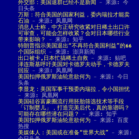
外交部：美国退群已经不是新闻
- 来源: 今
日头条
万斯：符合美国的国家利益，委内瑞拉才能卖
石油
- 来源: 凤凰网
消息人士称，中方正研究收紧对日稀土出口许
可审查，可能会怎样收紧？会对日本哪些行业
带来影响？
- 来源: 知乎
特朗普指示美国退出“不再符合美国利益”的66
个国际组织
- 来源: 澎湃新闻
出口被卡,日本忙搞稀土自救
- 来源: 贴吧
泽连斯基呼吁美国对卡德罗夫动手，卡德罗夫
回应
- 来源: 凤凰网
美国扣押俄罗斯油轮意欲何为
- 来源: 今日
头条
李显龙：美国军事干预委内瑞拉，令小国担忧
- 来源: 凤凰网
美国硅谷富豪圈流行用胚胎筛选技术等手段
「订制婴儿」，打造完美后代，真的靠谱吗？
可能存在哪些潜在问题？
- 来源: 知乎
美国扣押俄罗斯油轮意欲何为
- 来源: 百度
热搜
美媒体人：美国或在准备“世界大战”
- 来源: