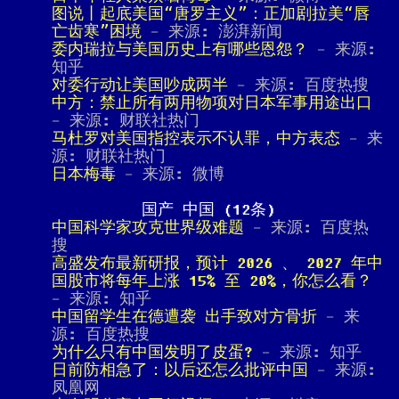
图说丨起底美国“唐罗主义”：正加剧拉美“唇
亡齿寒”困境
- 来源: 澎湃新闻
委内瑞拉与美国历史上有哪些恩怨？
- 来源:
知乎
对委行动让美国吵成两半
- 来源: 百度热搜
中方：禁止所有两用物项对日本军事用途出口
- 来源: 财联社热门
马杜罗对美国指控表示不认罪，中方表态
- 来
源: 财联社热门
日本梅毒
- 来源: 微博
国产 中国 (12条)
中国科学家攻克世界级难题
- 来源: 百度热
搜
高盛发布最新研报，预计 2026 、 2027 年中
国股市将每年上涨 15% 至 20%，你怎么看？
- 来源: 知乎
中国留学生在德遭袭 出手致对方骨折
- 来
源: 百度热搜
为什么只有中国发明了皮蛋?
- 来源: 知乎
日前防相急了：以后还怎么批评中国
- 来源:
凤凰网