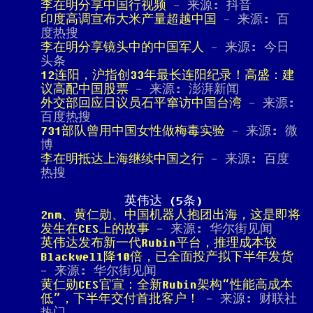
李在明分享中国行视频
- 来源: 抖音
印度高调宣布大米产量超越中国
- 来源: 百
度热搜
李在明分享镜头中的中国军人
- 来源: 今日
头条
12连阳，沪指创33年最长连阳纪录！高盛：建
议高配中国股票
- 来源: 澎湃新闻
外交部回应日议员石平窜访中国台湾
- 来源:
百度热搜
731部队曾用中国女性做梅毒实验
- 来源: 微
博
李在明抵达上海继续中国之行
- 来源: 百度
热搜
英伟达 (5条)
2nm、黄仁勋、中国机器人抱团出海，这是即将
发生在CES上的故事
- 来源: 华尔街见闻
英伟达发布新一代Rubin平台，推理成本较
Blackwell降10倍，已全面投产拟下半年发货
- 来源: 华尔街见闻
黄仁勋CES官宣：全新Rubin架构“性能高成本
低”，下半年交付首批客户！
- 来源: 财联社