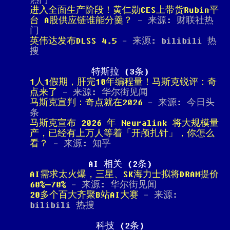
热门
进入全面生产阶段！黄仁勋CES上带货Rubin平
台 A股供应链谁能分羹？
- 来源: 财联社热
门
英伟达发布DLSS 4.5
- 来源: bilibili 热
搜
特斯拉 (3条)
1人1假期，肝完10年编程量！马斯克锐评：奇
点来了
- 来源: 华尔街见闻
马斯克宣判：奇点就在2026
- 来源: 今日头
条
马斯克宣布 2026 年 Neuralink 将大规模量
产，已经有上万人等着「开颅扎针」，你怎么
看？
- 来源: 知乎
AI 相关 (2条)
AI需求太火爆，三星、SK海力士拟将DRAM提价
60%–70%
- 来源: 华尔街见闻
20多个百大齐聚B站AI大赛
- 来源:
bilibili 热搜
科技 (2条)