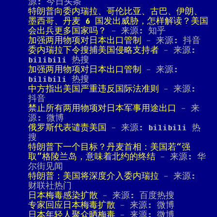
源: 今日头条
特朗普向委内瑞拉、哥伦比亚、古巴、伊朗、
墨西哥、丹麦 6 国发出威胁，怎样解读？美国
会出兵更多国家吗？
- 来源: 知乎
加强两用物项对日本出口管制
- 来源: 抖音
委内瑞拉下令搜捕美国侵略支持者
- 来源:
bilibili 热搜
加强两用物项对日本出口管制
- 来源:
bilibili 热搜
中方指出美国严重违反国际法准则
- 来源:
抖音
禁止所有两用物项对日本军事用途出口
- 来
源: 微博
俄罗斯代表谴责美国
- 来源: bilibili 热
搜
特朗普下一个目标？丹麦首相：美国若“强
取”格陵兰岛，意味着北约的终结
- 来源: 华
尔街见闻
特朗普：美国将深度介入委内瑞拉
- 来源:
财联社热门
日本梅毒感染扩散
- 来源: 百度热搜
专家回应日本梅毒扩散
- 来源: 微博
日本年轻人聚众晒梅毒
- 来源: 微博