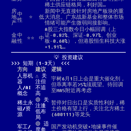
稀土供应链格局，利好国…
房
新闻中无直接针对房地产板块的重
中
地
⭐
低
大消息。广东战新基金和整体市场
性
产
情绪可能产生微弱间接影响。
A股三大指数今日小幅回调（上
金
中
证-0.82%、深证-0.97%、创业
⭐⭐
中
融
性
板-0.60%），但港股恒生科技大涨
+1.91%…
💡 投资建议
短期（1-3天）
方向
建议
逻辑
人形机
⚠️
关
宇树6月1日上会是重大催化剂，
器
注但
但乖离率若>5%须观望。待回调
人/AI
不追
至MA5附近再考虑
概念
高
🟢
关
稀土永
暂停对日出口是实质性利好，稀
注逢
磁/资
土价格有望上行，关注北方稀土
低布
源
(600111)等龙头
局
🟢
适
军工/
国产发动机突破+地缘事件催
度参