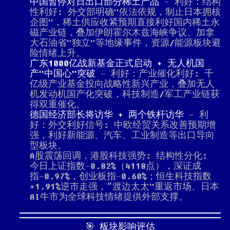
中国暂停对日出口部分稀土产品
- 利好：结构
性利好: 外交部明确"依法依规，制止日本拥核
企图"，稀土供应收紧预期直接利好国内稀土永
磁产业链，叠加伊朗霍尔木兹海峡争议、加拿
大石油省"独立"等地缘事件，资源/能源板块避
险情绪上升。
广东1000亿战新基金正式启动 + 无人机国
产"中国心"突破
- 利好：产业催化利好: 千
亿级产业基金投向战略性新兴产业，叠加无人
机发动机国产化突破，科技制造/军工产业链获
得双重催化。
德国经济部长将访华 + 两个铁杆访华
- 利
好：外交利好信号: 中欧经贸关系改善预期增
强，利好新能源、汽车、工业制造等出口导向
型板块。
A股震荡回调，港股科技强势: 结构性分化:
今日上证指数-0.82%（4118点），深证成
指-0.97%，创业板指-0.60%；恒生科技指数
+1.91%逆市走强，“渡边太太"重返市场、日本
AI牛市为全球科技情绪提供外部支撑。
🎯 板块影响评估