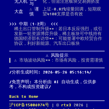
无人机
化，但需注意板块交易拥挤度
与
⚠️
谨
上证-0.82%缩量回调，短期观
大盘
慎
望4100支撑是否有效
中期（1-2周）
稀土出口管制升级**：若日本反应强烈，或引
发新一轮资源博弈升级，稀土板块可中线持有
德国经济部长访华**：可能签署中欧经贸合作
协议，利好新能源、汽车出口板块
⚠️ 风险提示
⚠️ 市场波动风险**：市场有风险，投资需谨慎
分析生成时间: 2026-05-26 05:16:14
免责声明: 本分析由 AI 自动生成，仅供参
考，不构成投资建议
Back to Home
沪ICP备15006974号
| ©
rtx3
2026
|