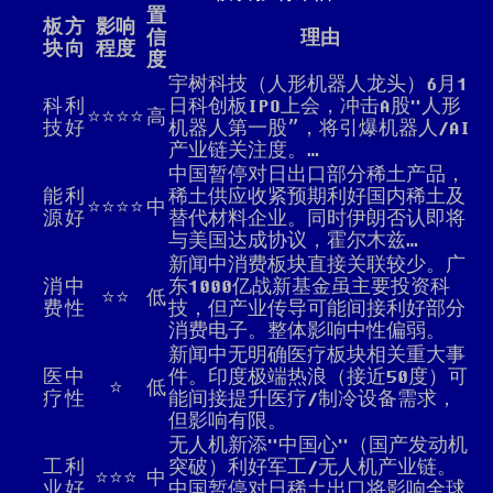
置
板
方
影响
信
理由
块
向
程度
度
宇树科技（人形机器人龙头）6月1
科
利
日科创板IPO上会，冲击A股"人形
⭐⭐⭐⭐
高
技
好
机器人第一股”，将引爆机器人/AI
产业链关注度。…
中国暂停对日出口部分稀土产品，
能
利
稀土供应收紧预期利好国内稀土及
⭐⭐⭐⭐
中
源
好
替代材料企业。同时伊朗否认即将
与美国达成协议，霍尔木兹…
新闻中消费板块直接关联较少。广
消
中
东1000亿战新基金虽主要投资科
⭐⭐
低
费
性
技，但产业传导可能间接利好部分
消费电子。整体影响中性偏弱。
新闻中无明确医疗板块相关重大事
医
中
件。印度极端热浪（接近50度）可
⭐
低
疗
性
能间接提升医疗/制冷设备需求，
但影响有限。
无人机新添"中国心"（国产发动机
工
利
突破）利好军工/无人机产业链。
⭐⭐⭐
中
业
好
中国暂停对日稀土出口将影响全球