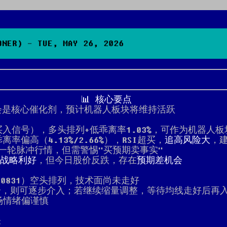
NER) - TUE, MAY 26, 2026
📊 核心要点
上会是核心催化剂，预计机器人板块将维持活跃
买入信号），多头排列+低乖离率1.03%，可作为机器人
离率偏高（4.13%/2.66%），RSI超买，
追高风险大
，建
新一轮脉冲行情，但需警惕"买预期卖事实"
战略利好
，但今日股价反跌，存在
预期差机会
000831）空头排列，技术面尚未走好
合，则可逐步介入；若继续缩量调整，等待均线走好后再
市场情绪偏谨慎
仓