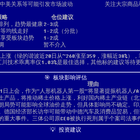
中美关系等可能引发市场波动
关注大宗商品
策略
仓位建议
排列，趋势最健康
2-3成
，等均线走好
1-2成（分批）
，享受板块趋势
1-2成
调
暂不介入
涨（绿的谐波近20日从~260涨至359，涨幅近38%）
。汇川技术乖离率仅1.03%是最佳选择，其他标的建议等待
🎯 板块影响评估
理由
月1日上会，作为"人形机器人第一股"将显著提振机器人/
土产品，将推动稀土价格上涨，利好国内稀土产业链（北
朗局势可能影响全球油价走势，但具体影响尚不确定。印
。德国经济部长访华可能带动中德汽车及消费品贸易，但
的重大事件。三体公司原CEO被执行死刑属于个案司法事
💡 投资建议