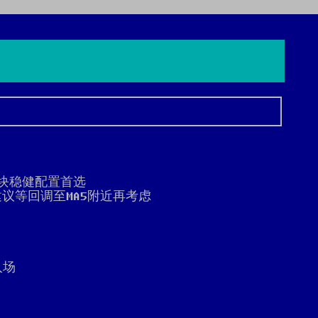
板块稳健配置首选
议等回调至MA5附近再考虑
入场