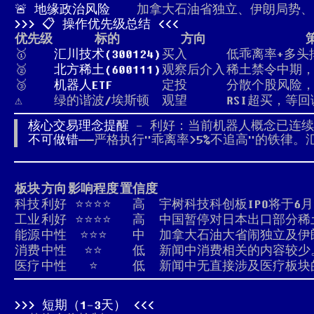
🚨 地缘政治风险
加拿大石油省独立、伊朗局势、
📋 操作优先级总结
优先级
标的
方向
🥇
汇川技术(300124)
买入
低乖离率+多头
🥈
北方稀土(600111)
观察后介入
稀土禁令中期
🥉
机器人ETF
定投
分散个股风险
⚠️
绿的谐波/埃斯顿
观望
RSI超买，等回
核心交易理念提醒
- 利好：当前机器人概念已连续上
不可做错
——严格执行"乖离率>5%不追高"的铁律
板块
方向
影响程度
置信度
科技
利好
⭐⭐⭐⭐
高
宇树科技科创板IPO将于6
工业
利好
⭐⭐⭐⭐
高
中国暂停对日本出口部分稀
能源
中性
⭐⭐⭐
中
加拿大石油大省闹独立及伊
消费
中性
⭐⭐
低
新闻中消费相关的内容较少
医疗
中性
⭐
低
新闻中无直接涉及医疗板块
短期（1-3天）