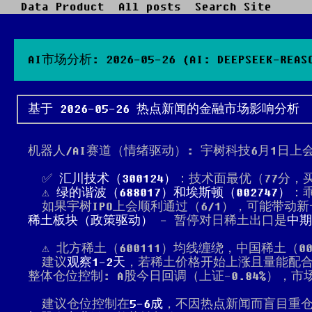
Data Product
All posts
Search Site
AI市场分析: 2026-05-26 (AI: DEEPSEEK-REASO
基于 2026-05-26 热点新闻的金融市场影响分析
机器人/AI赛道（情绪驱动）: 宇树科技6月1日
✅
汇川技术（300124）
：技术面最优（77分，
⚠️
绿的谐波（688017）
和
埃斯顿（002747）
：乖
如果宇树IPO上会顺利通过（6/1），可能带动
稀土板块（政策驱动）
- 暂停对日稀土出口是
中期
⚠️ 北方稀土（600111）均线缠绕，中国稀土（
建议
观察1-2天
，若稀土价格开始上涨且量能配
整体仓位控制: A股今日回调（上证-0.84%），
建议仓位控制在
5-6成
，不因热点新闻而盲目重