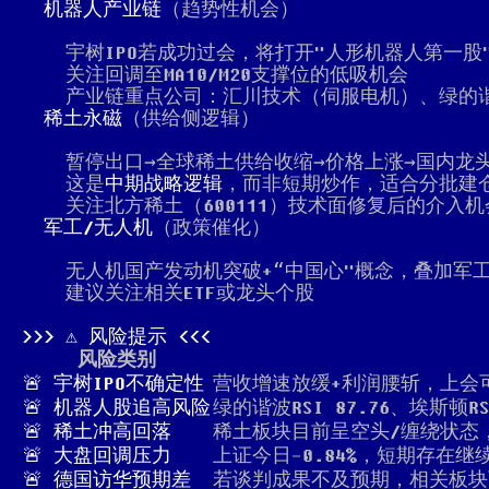
机器人产业链
（趋势性机会）
宇树IPO若成功过会，将打开"人形机器人第一
关注回调至MA10/M20支撑位的低吸机会
产业链重点公司：汇川技术（伺服电机）、绿的
稀土永磁
（供给侧逻辑）
暂停出口→全球稀土供给收缩→价格上涨→国内龙
这是
中期战略逻辑
，而非短期炒作，适合分批建
关注北方稀土（600111）技术面修复后的介入机
军工/无人机
（政策催化）
无人机国产发动机突破+“中国心"概念，叠加军
建议关注相关ETF或龙头个股
⚠️ 风险提示
风险类别
🚨 宇树IPO不确定性
营收增速放缓+利润腰斩，上会
🚨 机器人股追高风险
绿的谐波RSI 87.76、埃斯顿R
🚨 稀土冲高回落
稀土板块目前呈空头/缠绕状态
🚨 大盘回调压力
上证今日-0.84%，短期存在继
🚨 德国访华预期差
若谈判成果不及预期，相关板块