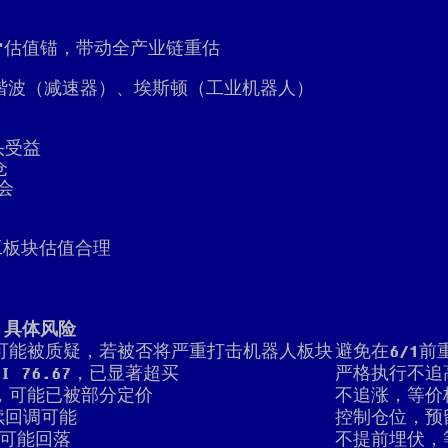
股"估值锚，带动全产业链重估
谐波（减速器）、埃斯顿（工业机器人）
头受益
仓
会
工板块估值合理
具体风险
可能被质疑，若被否将严重打击机器人板块
避免在6/1
SI 76.67，已显著超买
严格执行不追
，可能已被部分定价
不追涨，等价
续回调可能
控制仓位，预
可能回落
不提前埋伏，