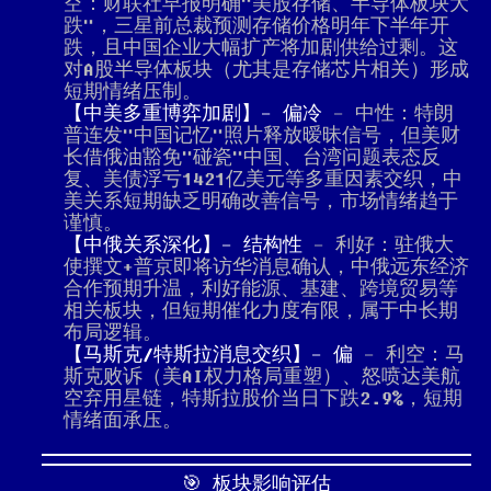
空：财联社早报明确"美股存储、半导体板块大
跌"，三星前总裁预测存储价格明年下半年开
跌，且中国企业大幅扩产将加剧供给过剩。这
对A股半导体板块（尤其是存储芯片相关）形成
短期情绪压制。
【中美多重博弈加剧】- 偏冷
- 中性：特朗
普连发"中国记忆"照片释放暧昧信号，但美财
长借俄油豁免"碰瓷"中国、台湾问题表态反
复、美债浮亏1421亿美元等多重因素交织，中
美关系短期缺乏明确改善信号，市场情绪趋于
谨慎。
【中俄关系深化】- 结构性
- 利好：驻俄大
使撰文+普京即将访华消息确认，中俄远东经济
合作预期升温，利好能源、基建、跨境贸易等
相关板块，但短期催化力度有限，属于中长期
布局逻辑。
【马斯克/特斯拉消息交织】- 偏
- 利空：马
斯克败诉（美AI权力格局重塑）、怒喷达美航
空弃用星链，特斯拉股价当日下跌2.9%，短期
情绪面承压。
🎯 板块影响评估