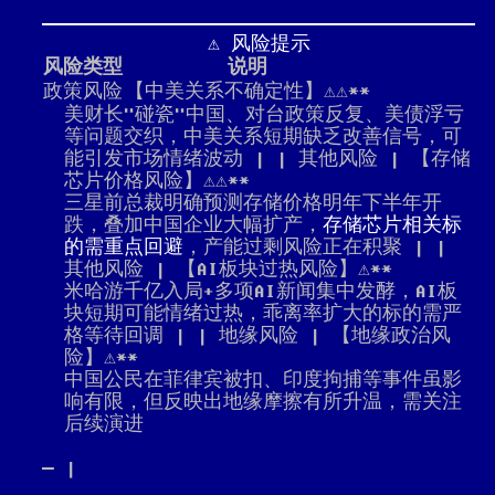
⚠️ 风险提示
风险类型
说明
政策风险
【中美关系不确定性】⚠️⚠️**
美财长"碰瓷"中国、对台政策反复、美债浮亏
等问题交织，中美关系短期缺乏改善信号，可
能引发市场情绪波动 | | 其他风险 | 【存储
芯片价格风险】⚠️⚠️**
三星前总裁明确预测存储价格明年下半年开
跌，叠加中国企业大幅扩产，
存储芯片相关标
的需重点回避
，产能过剩风险正在积聚 | |
其他风险 | 【AI板块过热风险】⚠️**
米哈游千亿入局+多项AI新闻集中发酵，AI板
块短期可能情绪过热，乖离率扩大的标的需严
格等待回调 | | 地缘风险 | 【地缘政治风
险】⚠️**
中国公民在菲律宾被扣、印度拘捕等事件虽影
响有限，但反映出地缘摩擦有所升温，需关注
后续演进
— |