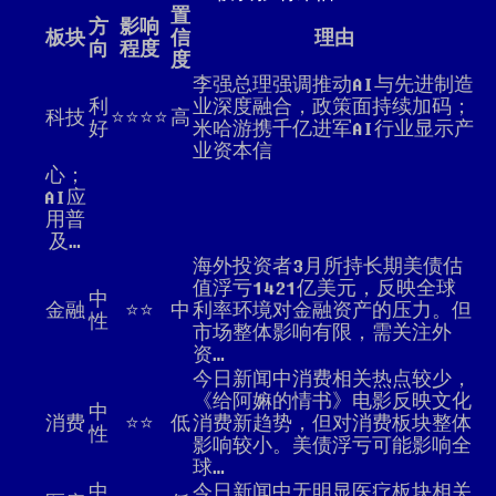
置
方
影响
板块
信
理由
向
程度
度
李强总理强调推动AI与先进制造
利
业深度融合，政策面持续加码；
科技
⭐⭐⭐⭐
高
好
米哈游携千亿进军AI行业显示产
业资本信
心；
AI应
用普
及…
海外投资者3月所持长期美债估
值浮亏1421亿美元，反映全球
中
金融
⭐⭐
中
利率环境对金融资产的压力。但
性
市场整体影响有限，需关注外
资…
今日新闻中消费相关热点较少，
《给阿嫲的情书》电影反映文化
中
消费
⭐⭐
低
消费新趋势，但对消费板块整体
性
影响较小。美债浮亏可能影响全
球…
中
今日新闻中无明显医疗板块相关