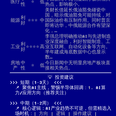
医疗
⭐
低
性
热点，影响极小。
美财长借延长俄油豁免碰瓷中
国，暗示俄油豁免可能持续，对
利
能源
⭐⭐⭐
中
国际油价有压制作用。同时普京
好
即将访华，中俄能源合作有望深
化，…
李强总理明确推动AI与先进制造
业深度融合，利好智能制造、工
利
工业
⭐⭐⭐⭐
高
业互联网、自动化设备等方向。
好
半年建成海底数据中心也显示
数…
房地
中
今日新闻中无明显房地产板块直
⭐
低
产
性
接相关热点。
💡 投资建议
短期（1-3天）
📌 聚焦AI主线，警惕半导体回调
：1.
AI算
力/应用方向（推荐关注）
中期（1-2周）
📌 核心逻辑：AI产业趋势不可逆，但需精选入
场时机
：| 方向 | 逻辑 | 操作建议 |