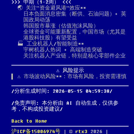
中期（1-2周）
🌏 关注"资金避风港"效应**
日本负面消息密集（断供、石油问题）+ 英
国政局动荡
韩国股市暴涨（估值泡沫风险）
全球资金可能重新配置，中国市场（尤其是
港股科技股）有望受益
🏭 工业机器人/智能制造**
宇树机器人热词 + 高端制造突破
关注机器人产业链，特别是核心零部件企业
⚠️ 风险提示
⚠️ 市场波动风险**：市场有风险，投资需谨慎
分析生成时间: 2026-05-15 04:59:38
免责声明: 本分析由 AI 自动生成，仅供参
考，不构成投资建议
Back to Home
沪ICP备15006974号
| ©
rtx3
2026
|