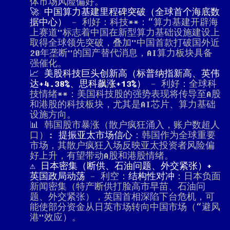
体市场风险偏好。
🚀 中国算力基建里程碑突破（全球首个海底数
据中心）
- 利好：科技**：“算力基建开辟海
上赛道"标志着中国在新型算力基础设施建设上
取得全球领先突破，叠加"中国首款打破国外近
20年垄断"的国产替代消息，AI算力板块具备
强催化。
📈 美股科技巨头创新高（标普纳指新高、英伟
达+4.38%、思科飙涨+13%）
- 利好：全球科
技情绪**：美国科技股的强势表现将传导至A股
和港股的科技板块，尤其是AI芯片、算力基础
设施方向。
📊 韩国股市暴涨（散户疯狂涌入，账户数超人
口）:
提振亚太市场信心
：韩国作为全球重要
市场，其散户疯狂入场反映亚太投资者风险偏
好上升，有望带动A股和港股情绪。
⚠️ 日本密集（断供、石油问题、外交紧张）+
英国政局动荡
- 利空：
结构性对冲
：日本负面
新闻密集（特产断供打脸高市早苗、石油问
题、外交紧张），英国首相深陷下台危机，可
能使部分资金从日英市场转向中国市场（“避风
港"效应）。