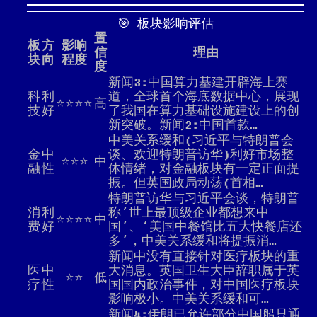
🎯 板块影响评估
置
板
方
影响
信
理由
块
向
程度
度
新闻3:中国算力基建开辟海上赛
科
利
道，全球首个海底数据中心，展现
⭐⭐⭐⭐
高
技
好
了我国在算力基础设施建设上的创
新突破。新闻2:中国首款…
中美关系缓和(习近平与特朗普会
金
中
谈、欢迎特朗普访华)利好市场整
⭐⭐⭐
中
融
性
体情绪，对金融板块有一定正面提
振。但英国政局动荡(首相…
特朗普访华与习近平会谈，特朗普
消
利
称’世上最顶级企业都想来中
⭐⭐⭐⭐
中
费
好
国’、‘美国中餐馆比五大快餐店还
多’，中美关系缓和将提振消…
新闻中没有直接针对医疗板块的重
医
中
大消息。英国卫生大臣辞职属于英
⭐⭐
低
疗
性
国国内政治事件，对中国医疗板块
影响极小。中美关系缓和可…
新闻4:伊朗已允许部分中国船只通