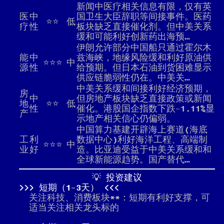
新闻中医疗相关信息有限，仅有英
医
中
国卫生大臣辞职等间接事件。医药
⭐⭐
低
疗
性
板块缺乏直接催化剂。但中美关系
缓和可能利好创新药出海预…
伊朗允许部分中国船只通过霍尔木
能
中
兹海峡，地缘风险缓和利好原油供
⭐⭐⭐
中
源
性
给预期。但日本石油到货困难显示
供应链脆弱性仍在。中美关…
中美关系缓和间接利好经济预期，
房
中
但房地产板块缺乏直接政策或新闻
地
⭐⭐
低
性
催化。港股国企指数下跌-1.11%显
产
示地产相关信心仍偏弱。
中国算力基建开辟海上赛道(海底
工
利
数据中心)利好海洋工程、高端制
⭐⭐⭐
中
业
好
造。比亚迪受益于中美关系缓和和
全球新能源趋势。国产替代…
💡 投资建议
短期（1-3天）
关注科技、消费板块**：短期有利好支撑，可
适当关注相关龙头标的