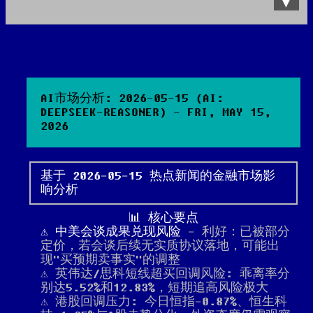
Data Product
All posts
Search Site
AI市场分析: 2026-05-15 (AI:
DEEPSEEK-REASONER) - FRI, MAY 15,
2026
基于 2026-05-15 热点新闻的金融市场影
响分析
📊 核心要点
⚠️ 中美会谈成果兑现风险
- 利好：已被部分
定价，若会谈后续无实质协议落地，可能出
现"买预期卖事实"的调整
⚠️ 英伟达/思科短线超买回调风险: 乖离率分
别达5.52%和12.83%，短期追高风险极大
⚠️ 港股回调压力: 今日恒指-0.87%、恒生科