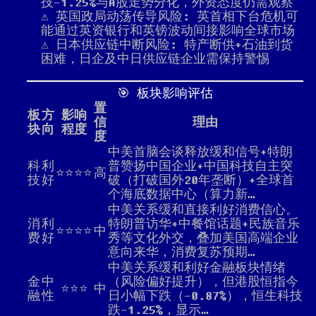
技-1.25%与A股走势分化，外资态度仍需观察
⚠️ 英国政局动荡传导风险: 英首相下台危机可
能通过英资银行和英镑波动间接影响全球市场
⚠️ 日本供应链中断风险: 特产断供+石油到货
困难，日企及中日供应链企业需保持警惕
🎯 板块影响评估
置
板
方
影响
信
理由
块
向
程度
度
中美首脑会谈释放缓和信号+特朗
科
利
普赞扬中国企业+中国科技自主突
⭐⭐⭐⭐
高
技
好
破（打破国外20年垄断）+全球首
个海底数据中心（算力新…
中美关系缓和直接利好消费信心。
消
利
特朗普访华+中餐馆话题+民族音乐
⭐⭐⭐⭐
中
费
好
秀等文化外交，叠加美国高端企业
意向来华，消费复苏预期…
中美关系缓和利好金融板块情绪
金
中
（风险偏好提升），但港股恒指今
⭐⭐⭐
中
融
性
日小幅下跌（-0.87%），恒生科技
跌-1.25%，显示…