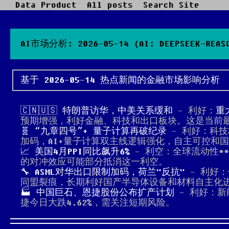
Data Product
All posts
Search Site
AI市场分析: 2026-05-14 (AI: DEEPSEEK-REASO
基于 2026-05-14 热点新闻的金融市场影响分析
🇨🇳🇺🇸 特朗普访华，中美关系缓和
- 利好：
重
预期增强，利好金融、科技和出口板块。这是当前
🧬 “九章四号”+ 量子计算再破纪录
- 利好：科技
加码，AI+量子计算双主线逻辑强化，自主可控和
📈 美国4月PPI同比飙升6%
- 利空：全球流动性*
的对冲效应可能部分抵消这一利空。
🔧 ASML对华出口限制加码，荷兰"反抗"
- 利好
同盟裂痕，长期利好国产半导体设备和材料自主化
🏭 中国巨石、恩捷股份公布扩产计划
- 利好：新
捷今日大跌4.62%，需关注短期风险。