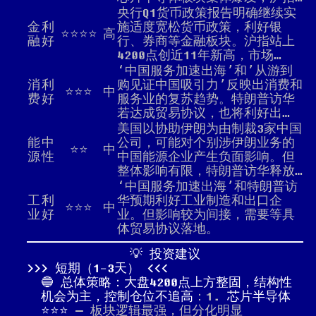
央行Q1货币政策报告明确继续实
金
利
施适度宽松货币政策，利好银
⭐⭐⭐⭐
高
融
好
行、券商等金融板块。沪指站上
4200点创近11年新高，市场…
‘中国服务加速出海’和’从游到
消
利
购见证中国吸引力’反映出消费和
⭐⭐⭐
中
费
好
服务业的复苏趋势。特朗普访华
若达成贸易协议，也将利好出…
美国以协助伊朗为由制裁3家中国
能
中
公司，可能对个别涉伊朗业务的
⭐⭐
中
源
性
中国能源企业产生负面影响。但
整体影响有限，特朗普访华释放…
‘中国服务加速出海’和特朗普访
工
利
华预期利好工业制造和出口企
⭐⭐⭐
中
业
好
业。但影响较为间接，需要等具
体贸易协议落地。
💡 投资建议
短期（1-3天）
🔵 总体策略：大盘4200点上方整固，结构性
机会为主，控制仓位不追高
：1.
芯片半导体
⭐⭐⭐
— 板块逻辑最强，但分化明显