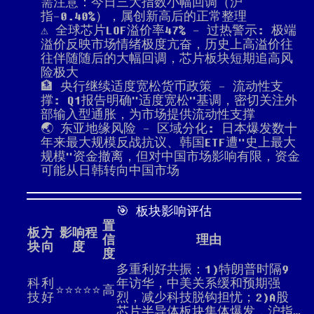
需注意：今日三大指数小幅回调（沪
指-0.40%），属创新高后的正常整理
⚠️ 全球芯片LOF溢价率47% - 过热警示: 极端
溢价反映市场情绪极度亢奋，历史上高溢价往
往伴随随后的大幅回调，芯片板块短期追高风
险极大
🏦 央行继续适度宽松货币政策 - 流动性支
撑: Q1报告明确"适度宽松"基调，密切关注外
部输入型通胀，为市场提供流动性支撑
🌏 东亚地缘风险 - 区域分化: 日本爆发数十
年来最大规模反战抗议、韩国ETF遭"史上最大
规模"资金撤离，但对中国市场影响有限，资金
可能从日韩转向中国市场
🎯 板块影响评估
置
板
方
影响程
信
理由
块
向
度
度
多重利好共振：1)特朗普时隔9
科
利
年访华，中美关系缓和预期强
⭐⭐⭐⭐⭐
高
技
好
烈，减少科技脱钩担忧；2)A股
芯片半导体板块集体爆发，沪指…