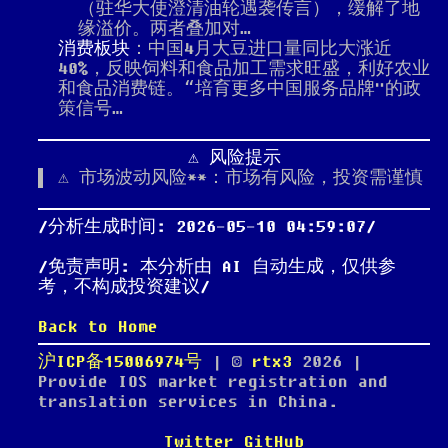
（驻华大使澄清油轮遇袭传言），缓解了地
缘溢价。两者叠加对…
消费板块
：中国4月大豆进口量同比大涨近
40%，反映饲料和食品加工需求旺盛，利好农业
和食品消费链。“培育更多中国服务品牌"的政
策信号…
⚠️ 风险提示
⚠️ 市场波动风险**：市场有风险，投资需谨慎
分析生成时间: 2026-05-10 04:59:07
免责声明: 本分析由 AI 自动生成，仅供参
考，不构成投资建议
Back to Home
沪ICP备15006974号
| ©
rtx3
2026
|
Provide IOS market registration and
translation services in China.
Twitter
GitHub