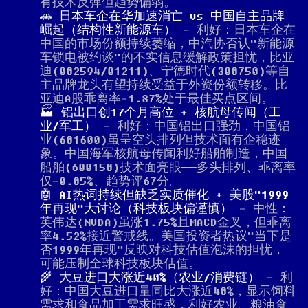
有技术反弹但趋势偏弱。
🚗 日本车企在华加速消亡 vs 中国自主品牌
崛起（结构性新能源车）
- 利好：日本车企在
中国的市场份额持续萎缩，中汽协否认"新能源
车锁电被约谈"的不实信息缓解政策担忧，比亚
迪(002594/01211)、宁德时代(300750)等自
主品牌龙头有望持续受益于外资份额转移。比
亚迪A股乖离率-1.87%处于最佳买点区间。
🏭 铝出口创17个月高位 + 核航母传闻（工
业/军工）
- 利好：中国铝出口强劲，中国铝
业(601600)虽呈空头排列但技术面有企稳迹
象。中国海军核航母传闻利好船舶制造，中国
船舶(600150)技术面亮眼——多头排列、乖离率
仅-0.05%、趋势评67分。
🤖 AI热词持续但缺乏实质催化 + 美股"1999
年再现"大讨论（科技板块偏谨慎）
- 中性：
英伟达(NVDA)虽涨1.75%且MACD金叉，但乖离
率4.52%接近警戒线。美国投资者热议"当下是
否1999年再现"反映对科技估值泡沫的担忧，
可能压制全球科技板块估值。
🌾 大豆进口大涨近40%（农业/消费链）
- 利
好：中国大豆进口量同比大涨近40%，显示饲料
需求和食品加工需求旺盛，利好农业、粮油食