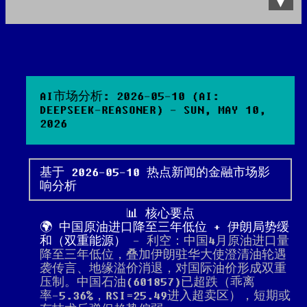
Data Product
All posts
Search Site
AI市场分析: 2026-05-10 (AI:
DEEPSEEK-REASONER) - SUN, MAY 10,
2026
基于 2026-05-10 热点新闻的金融市场影
响分析
📊 核心要点
🌍 中国原油进口降至三年低位 + 伊朗局势缓
和（双重能源）
- 利空：中国4月原油进口量
降至三年低位，叠加伊朗驻华大使澄清油轮遇
袭传言、地缘溢价消退，对国际油价形成双重
压制。中国石油(601857)已超跌（乖离
率-5.36%，RSI=25.49进入超卖区），短期或