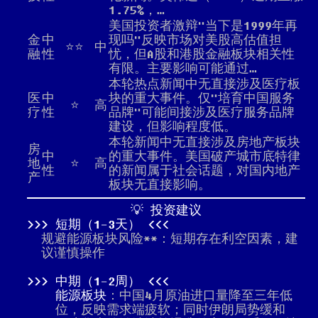
1.75%，…
美国投资者激辩"当下是1999年再
金
中
现吗"反映市场对美股高估值担
⭐⭐
中
融
性
忧，但A股和港股金融板块相关性
有限。主要影响可能通过…
本轮热点新闻中无直接涉及医疗板
医
中
块的重大事件。仅"培育中国服务
⭐
高
疗
性
品牌"可能间接涉及医疗服务品牌
建设，但影响程度低。
本轮新闻中无直接涉及房地产板块
房
中
的重大事件。美国破产城市底特律
地
⭐
高
性
的新闻属于社会话题，对国内地产
产
板块无直接影响。
💡 投资建议
短期（1-3天）
规避能源板块风险**：短期存在利空因素，建
议谨慎操作
中期（1-2周）
能源板块
：中国4月原油进口量降至三年低
位，反映需求端疲软；同时伊朗局势缓和