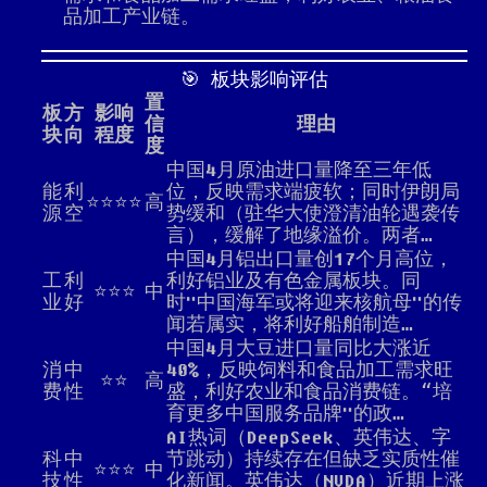
品加工产业链。
🎯 板块影响评估
置
板
方
影响
信
理由
块
向
程度
度
中国4月原油进口量降至三年低
能
利
位，反映需求端疲软；同时伊朗局
⭐⭐⭐⭐
高
源
空
势缓和（驻华大使澄清油轮遇袭传
言），缓解了地缘溢价。两者…
中国4月铝出口量创17个月高位，
工
利
利好铝业及有色金属板块。同
⭐⭐⭐
中
业
好
时"中国海军或将迎来核航母"的传
闻若属实，将利好船舶制造…
中国4月大豆进口量同比大涨近
消
中
40%，反映饲料和食品加工需求旺
⭐⭐
高
费
性
盛，利好农业和食品消费链。“培
育更多中国服务品牌"的政…
AI热词（DeepSeek、英伟达、字
科
中
节跳动）持续存在但缺乏实质性催
⭐⭐⭐
中
技
性
化新闻。英伟达（NVDA）近期上涨