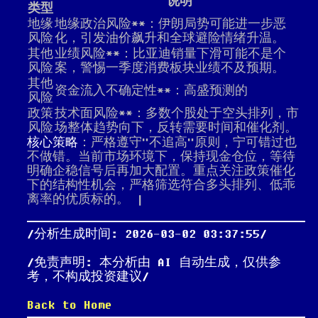
说明
类型
地缘
地缘政治风险**：伊朗局势可能进一步恶
风险
化，引发油价飙升和全球避险情绪升温。
其他
业绩风险**：比亚迪销量下滑可能不是个
风险
案，警惕一季度消费板块业绩不及预期。
其他
资金流入不确定性**：高盛预测的
风险
政策
技术面风险**：多数个股处于空头排列，市
风险
场整体趋势向下，反转需要时间和催化剂。
核心策略
：严格遵守"不追高"原则，宁可错过也
不做错。当前市场环境下，保持现金仓位，等待
明确企稳信号后再加大配置。重点关注政策催化
下的结构性机会，严格筛选符合多头排列、低乖
离率的优质标的。 |
分析生成时间: 2026-03-02 03:37:55
免责声明: 本分析由 AI 自动生成，仅供参
考，不构成投资建议
Back to Home