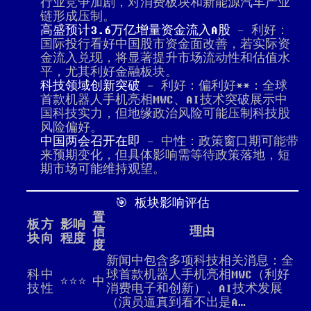
行业竞争加剧，对消费板块和新能源汽车产业
链形成压制。
高盛预计3.6万亿增量资金流入A股
- 利好：
国际投行看好中国股市资金面改善，若实际资
金流入兑现，将显著提升市场流动性和估值水
平，尤其利好金融板块。
科技领域创新突破
- 利好：偏利好**：全球
首款机器人手机亮相MWC、AI技术突破展示中
国科技实力，但地缘政治风险可能压制科技股
风险偏好。
中国两会召开在即
- 中性：政策窗口期可能带
来预期变化，但具体影响需等待政策落地，短
期市场可能维持观望。
🎯 板块影响评估
置
板
方
影响
信
理由
块
向
程度
度
新闻中包含多项科技相关消息：全
科
中
球首款机器人手机亮相MWC（利好
⭐⭐⭐
中
技
性
消费电子和创新）、AI技术发展
（演员逼真到看不出是A…