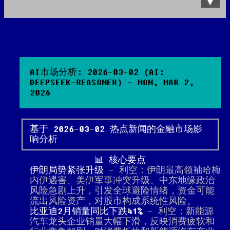
Data Product
All posts
Search Site
AI市场分析: 2026-03-02 (AI:
DEEPSEEK-REASONER) - MON, MAR 2,
2026
基于 2026-03-02 热点新闻的金融市场影
响分析
📊 核心要点
伊朗局势紧张升级
- 利空：伊朗最高领袖哈梅
内伊遇害、美伊军事冲突升级、中东地缘政治
风险急剧上升，引发全球避险情绪，资金可能
流出风险资产，对股市构成系统性风险。
比亚迪2月销量同比下跌41%
- 利空：新能源
汽车龙头企业销量大幅下滑，反映消费疲软和