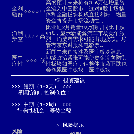
高盛预计未来将有3.6万亿增量资
金
利
金流入中国股市，这对A股市场整
⭐⭐⭐⭐
中
融
好
体和金融板块构成直接利好。增量
资金将提升市场流动性，…
比亚迪2月销量19万辆，同比下跌
消
利
41%，显示新能源汽车市场竞争激
⭐⭐⭐⭐
高
费
空
烈，消费者需求可能出现疲软。尽
管有京东财报和电影票…
新闻中未直接涉及医疗板块消息。
医
中
地缘政治紧张可能使资金流向防御
⭐⭐⭐
低
疗
性
性板块如医疗，但整体市场下跌也
会拖累医疗板块。医疗板块…
💡 投资建议
短期（1-3天）
谨慎防御，控制仓位
：
中期（1-2周）
结构性机会，等待企稳
：
⚠️ 风险提示
风险